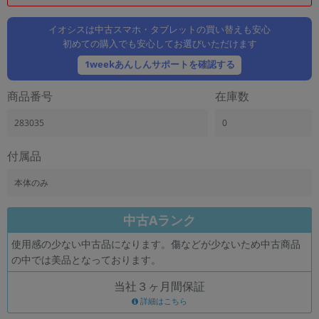
「iPhone」「Xperia」「Galaxy」など
メーカー
イオシスは中古スマホ・タブレットの買い替えも安心
初めての購入でも安心してお選びいただけます
製造、販売メーカーの絞り込み
「Apple」「SONY」「SHARP」など
1weekあんしんサポートを確認する
機能・特徴
商品番号
在庫数
商品の搭載機能による絞り込み
「5G対応」「防水」「ワンセグ」など
283035
0
ドライブ
ドライブの絞り込み
付属品
ランク
本体のみ
商品状態の絞り込み
「新品」「未使用」「中古」など
中古Aランク
CPU
使用感の少ない中古品になります。傷などが少ないため中古商品
CPUの絞り込み
の中では美品となっております。
OS
当社３ヶ月間保証
OSの絞り込み
詳細はこちら
メモリ