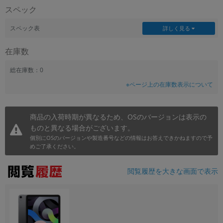
スペック
~
スペック表
詳しく見る
容量
在庫数
~
総在庫数：0
モニタサイズ
※ページ上の在庫数表示について
~
商品の入荷時期が異なるため、OSのバージョンは表示の
価格
ものと異なる場合がございます。
円 ～
円
個別にOSのバージョンや製造番号などの情報はお答えできかねますので予
めご了承ください。
閲覧履歴を大きな画面で表示
発売日
月 から
年
月 まで
年