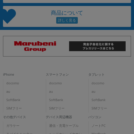
商品について
iPhone
スマートフォン
タブレット
docomo
docomo
docomo
au
au
au
SoftBank
SoftBank
SoftBank
SIMフリー
SIMフリー
SIMフリー
その他デバイス
デバイス周辺機器
パソコン
ガラケー
通信・充電ケーブル
ノートPC