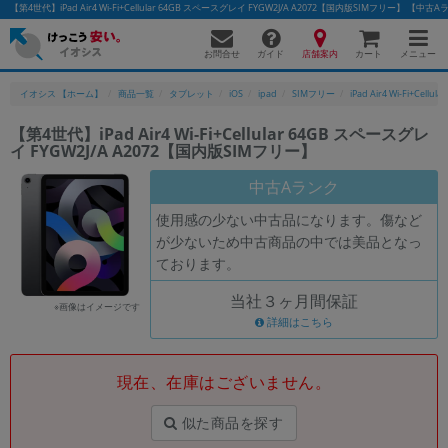
【第4世代】iPad Air4 Wi-Fi+Cellular 64GB スペースグレイ FYGW2J/A A2072【国内版SIMフリー
お問合せ
店舗案内
メニュー
ガイド
カート
イオシス 【ホーム】
商品一覧
タブレット
iOS
ipad
SIMフリー
iPad Air4 Wi-Fi+Cellular
【第4世代】iPad Air4 Wi-Fi+Cellular 64GB スペースグレ
イ FYGW2J/A A2072【国内版SIMフリー】
かんたんパソコン検索に切り替える
中古Aランク
使用感の少ない中古品になります。傷など
フリーワード
が少ないため中古商品の中では美品となっ
ております。
除外ワード
当社３ヶ月間保証
人気の検索ワード：
Let's note
EliteBook
MacBook
※画像はイメージです
詳細はこちら
カテゴリー
商品ジャンルの絞り込み
「スマートフォン」「タブレット」など
現在、在庫はございません。
シリーズ
似た商品を探す
商品シリーズ名・ブランド名の絞り込み。