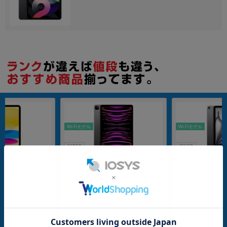
各項目のチェックボックスは「or検索」となります。
ただし機能別のみ「and検索」となります。
Wi-Fiモデル
Wi-Fiモデル
128GB
256GB
16) 2025 Wi-Fi+
【第6世代】 iPad Pro 12.9インチ Wi
【第7世代】 iPad A
B イエロー MD7H4J/A
-Fi 128GB スペースグレイ MNXP3J/
Wi-Fi 256GB ス
ank版SIMフリー】
A A2436
J/A A3266
メーカー：Apple
メーカー：Apple
発売日：2022/10
発売日：2025/03
付属品: 本体のみ
付属品: 本体のみ
付属品: 箱/20W USB-C電源アダプタ/USB-C充電ケーブル(1m)/マニュアル
在庫数：1
在庫数：1
中古Cランク
中古Bランク
76,800
99,800
(税込)
(税込)
円
円