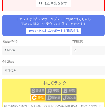
「iPhone」「Xperia」「Galaxy」など
似た商品を探す
メーカー
製造、販売メーカーの絞り込み
「Apple」「SONY」「SHARP」など
イオシスは中古スマホ・タブレットの買い替えも安心
初めての購入でも安心してお選びいただけます
機能・特徴
1weekあんしんサポートを確認する
商品の搭載機能による絞り込み
「5G対応」「防水」「ワンセグ」など
商品番号
在庫数
ドライブ
ドライブの絞り込み
194066
0
ランク
付属品
商品状態の絞り込み
「新品」「未使用」「中古」など
本体のみ
CPU
CPUの絞り込み
中古Cランク
OS
OSの絞り込み
メモリ
経年劣化に該当しない傷、汚れなどのある中古品。動作に問題は