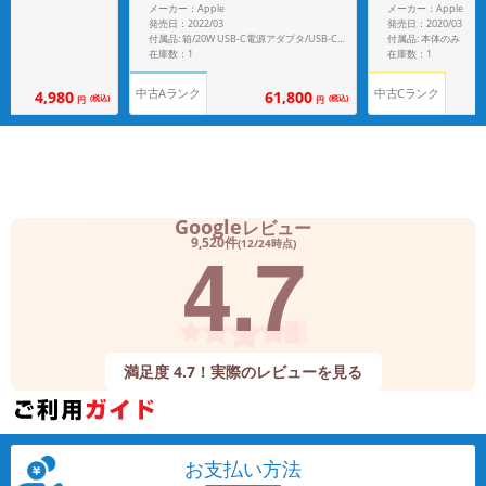
SIMフリー】
J/A A2232 【国
メーカー：Apple
メーカー：Apple
発売日：2022/03
発売日：2020/03
付属品: 本体のみ
付属品: 箱/20W USB-C電源アダプタ/USB-C充電ケーブル(1m)/クイックスタートガイド
在庫数：1
在庫数：1
中古Aランク
中古Cランク
61,800
4,980
(税込)
(税込)
円
円
Google
レビュー
4.7
9,520件
(12/24時点)
満足度 4.7！実際のレビューを見る
お支払い方法