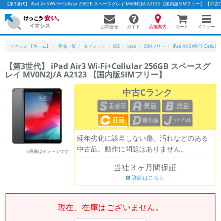
【第3世代】 iPad Air3 Wi-Fi+Cellular 256GB スペースグレイ MV0N2J/A A2123 【国内版SIMフ
お問合せ
店舗案内
メニュー
ガイド
カート
イオシス 【ホーム】
商品一覧
タブレット
iOS
ipad
SIMフリー
iPad Air3 Wi-Fi+Cellular
【第3世代】 iPad Air3 Wi-Fi+Cellular 256GB スペースグ
レイ MV0N2J/A A2123 【国内版SIMフリー】
かんたんパソコン検索に切り替える
中古Cランク
フリーワード
除外ワード
経年劣化に該当しない傷、汚れなどのある
中古品。動作に問題はありません。
人気の検索ワード：
Let's note
EliteBook
MacBook
※画像はイメージです
当社３ヶ月間保証
カテゴリー
詳細はこちら
商品ジャンルの絞り込み
「スマートフォン」「タブレット」など
シリーズ
現在、在庫はございません。
商品シリーズ名・ブランド名の絞り込み。