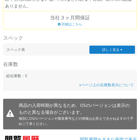
ありません。
~
当社３ヶ月間保証
容量
詳細はこちら
~
スペック
モニタサイズ
スペック表
詳しく見る
~
在庫数
価格
総在庫数：0
※ページ上の在庫数表示について
円 ～
円
商品の入荷時期が異なるため、OSのバージョンは表示の
ものと異なる場合がございます。
発売日
個別にOSのバージョンや製造番号などの情報はお答えできかねますので予
月 から
年
めご了承ください。
月 まで
年
閲覧履歴を大きな画面で表示