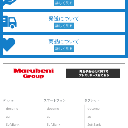
発送について
商品について
iPhone
スマートフォン
タブレット
docomo
docomo
docomo
au
au
au
SoftBank
SoftBank
SoftBank