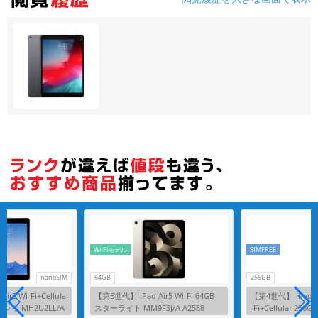
各項目のチェックボックスは「or検索」となります。
ただし機能別のみ「and検索」となります。
Wi-Fiモデル
SIMFREE
nanoSIM
64GB
256GB
r2 Wi-Fi+Cellula
【第5世代】 iPad Air5 Wi-Fi 64GB
【第4世代】 iPad P
グレイ MH2U2LL/A
スターライト MM9F3J/A A2588
-Fi+Cellular 25