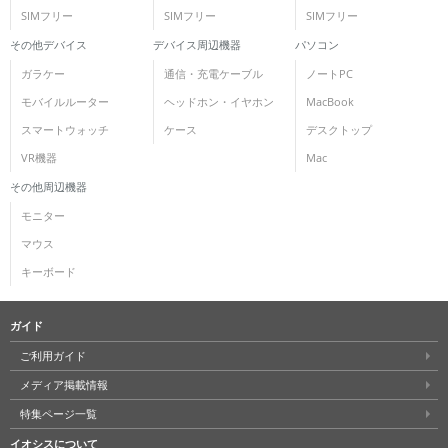
SIMフリー
SIMフリー
SIMフリー
その他デバイス
デバイス周辺機器
パソコン
ガラケー
通信・充電ケーブル
ノートPC
モバイルルーター
ヘッドホン・イヤホン
MacBook
スマートウォッチ
ケース
デスクトップ
VR機器
Mac
その他周辺機器
モニター
マウス
キーボード
ガイド
ご利用ガイド
メディア掲載情報
特集ページ一覧
イオシスについて