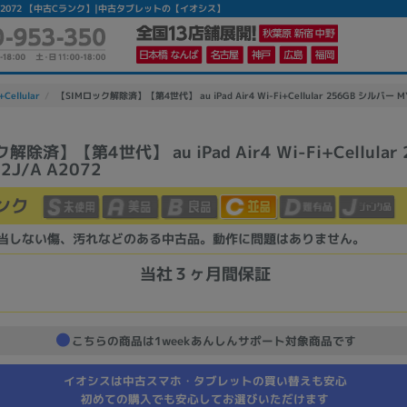
42J/A A2072 【中古Cランク】|中古タブレットの【イオシス】
+Cellular
【SIMロック解除済】【第4世代】 au iPad Air4 Wi-Fi+Cellular 256GB シルバー MY
解除済】【第4世代】 au iPad Air4 Wi-Fi+Cellular
2J/A A2072
かんたんパソコン検索に切り替える
ンク
カテゴリー
当しない傷、汚れなどのある中古品。動作に問題はありません。
商品ジャンルの絞り込み
当社３ヶ月間保証
ノートPC
デスクPC
モニター
こちらの商品は1weekあんしんサポート対象商品です
イオシスは中古スマホ・タブレットの買い替えも安心
初めての購入でも安心してお選びいただけます
メーカー