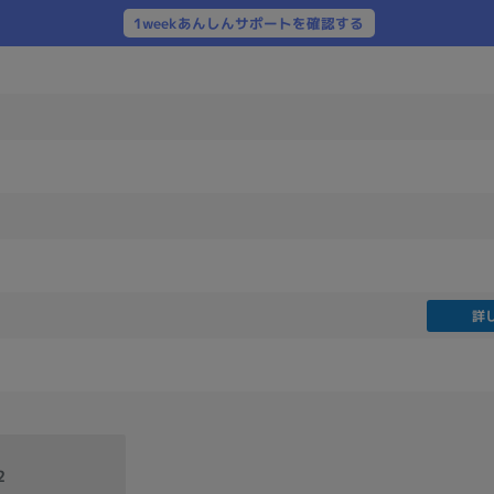
製造、販売メーカーの絞り込み
1weekあんしんサポートを確認する
Pana
TOSHIBA
Apple
SONY
VAIO
Asus
HP
ドライブ
ドライブの絞り込み
DVD-マルチ
BD-ROM
BD−R
DVDスーパーマルチ
その他
詳
CPU
CPUの絞り込み
Apple M1
Apple M2
ンク
Cランク
Ryzen 9
2