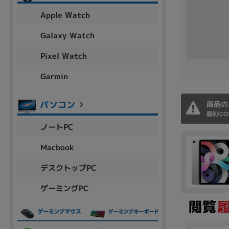
アウトレット
Apple Watch
Galaxy Watch
Pixel Watch
OS
OSの絞り込み
Garmin
Chr
Win 11
Win 10
MacOS
Win 7
Win 8
商品の
個別にO
容量
ノートPC
~
Macbook
デスクトップPC
価格
ゲーミングPC
円 ～
円