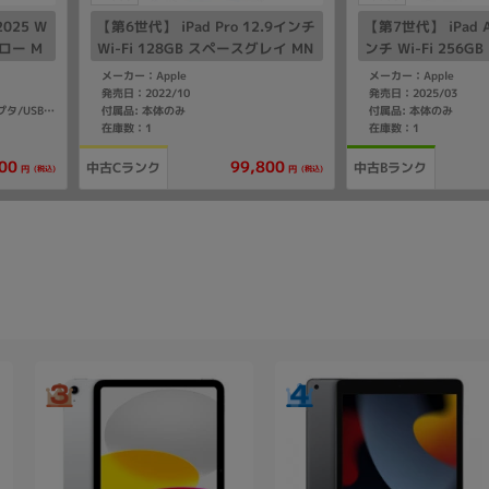
2025 W
【第6世代】 iPad Pro 12.9インチ
【第7世代】 iPad A
イエロー M
Wi-Fi 128GB スペースグレイ MN
ンチ Wi-Fi 256
Bank版S
XP3J/A A2436
イ MCA14J/A A32
メーカー：Apple
メーカー：Apple
発売日：2022/10
発売日：2025/03
付属品: 本体のみ
付属品: 本体のみ
付属品: 箱/20W USB-C電源アダプタ/USB-C充電ケーブル(1m)/マニュアル
在庫数：1
在庫数：1
00
99,800
中古Cランク
中古Bランク
(税込)
(税込)
円
円