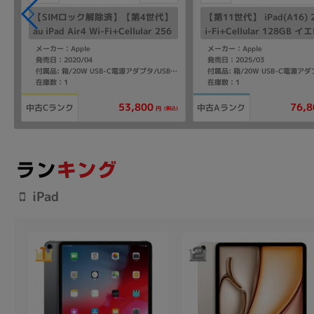
】
【SIMロック解除済】【第4世代】
【第11世代】 iPad(A16) 
au iPad Air4 Wi-Fi+Cellular 256
i-Fi+Cellular 128GB 
GB シルバー MYH42J/A A2072
D7H4J/A A3355 【Soft
メーカー：Apple
メーカー：Apple
IMフリー】
発売日：2020/04
発売日：2025/03
付属品: 箱/20W USB-C電源アダプタ/USB-C充電ケーブル(1m)/SIMカードツール/クイックスタートガイド
在庫数：1
在庫数：1
53,800
76,8
中古Cランク
中古Aランク
込)
(税込)
円
iPad