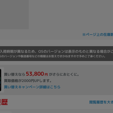
Core i7
Core i5
Core i3
そ
メモリ
※ページ上の在庫
~
omeOS
その他
入荷時期が異なるため、OSのバージョンは表示のものと異なる場合が
Sのバージョンや製造番号などの情報はお答えできかねますので予めご了承ください。
モニタサイズ
~
53,800
買い替えなら
がさらにおとくに。
円
買取価格が2000円UPします。
発売日
買い替えキャンペーン詳細はこちら
月
年
閲覧履歴を大
月
年