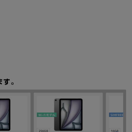
Wi-Fiモデル
SIMFREE
256GB
16GB