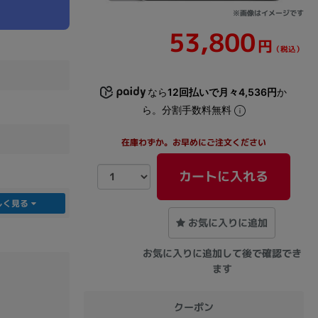
※画像はイメージです
53,800
sonic
FUJITSU
Lenovo
円
（税込）
なら
12回払いで月々4,536円
か
ら。分割手数料無料
在庫わずか。お早めにご注文ください
DVD-ROM
DVD±RW
カートに入れる
しく見る
お気に入りに追加
お気に入りに追加して後で確認でき
ます
Ryzen 7
Ryzen 5
Core i9
クーポン