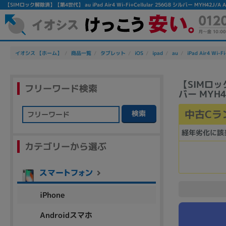
【SIMロック解除済】【第4世代】 au iPad Air4 Wi-Fi+Cellular 256GB シルバー MYH
イオシス 【ホーム】
商品一覧
タブレット
iOS
ipad
au
iPad Air4 Wi-Fi
【SIMロック
フリーワード検索
バー MYH4
中古Cラ
検索
フリーワード
経年劣化に該
カテゴリーから選ぶ
除外ワード
人気の検索ワード：
Let's note
EliteBook
MacBook
iPhone
Androidスマホ
シリーズ