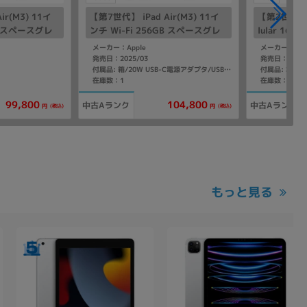
ir(M3) 11イ
【第7世代】 iPad Air(M3) 11イ
【第2世代】 iP
GB スペースグレ
ンチ Wi-Fi 256GB スペースグレ
lular 16
66
イ MCA14J/A A3266
U2LL/A 
メーカー：Apple
メーカー：App
ー】
発売日：2025/03
発売日：2014/
付属品: 本体
付属品: 箱/20W USB-C電源アダプタ/USB-C充電ケーブル(1m)/マニュアル
在庫数：1
在庫数：1
104,800
99,800
中古Aランク
中古Aランク
(税込)
(税込)
円
円
もっと見る