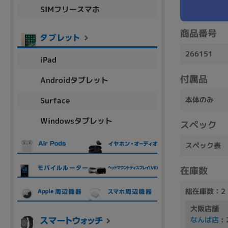
SIMフリースマホ
商品シリーズ名・ブランド名の絞り込み。
Let's note
dynabook
Thinkpad
LAVIE
FMV
商品番号
macbook
Inspiron
aspire
266151
iPad
付属品
Androidタブレット
機能・特徴
本体のみ
Surface
商品の搭載機能による絞り込み
Windowsタブレット
Webカメラ内蔵
スペック
スペック表
在庫数
ランク
総在庫数：2
商品状態の絞り込み
大阪店舗
新品/未使用
Aランク
Bラ
未使用
中古
新品
なんば店
: 