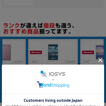
各項目のチェックボックスは「or検索」となります。
ただし機能別のみ「and検索」となります。
nanoSIM
32GB
nanoSIM
32GB
au Qua tab PX
【SIMロック解除済】docomo dtab
【SIMロック解除済】
compact d-02K Silver
compact d-02K Go
メーカー：Huawei
メーカー：Huawei
発売日：2018/08
発売日：2018/08
付属品: 本体のみ
付属品: 本体のみ
在庫数：1
在庫数：1
中古Cランク
中古Cランク
2,980
3,980
(税込)
(税込)
円
円