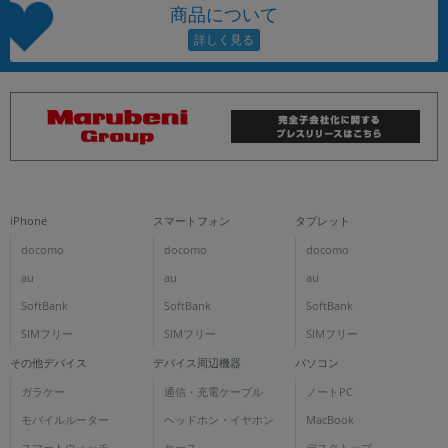
商品について
iPhone
スマートフォン
タブレット
docomo
docomo
docomo
au
au
au
SoftBank
SoftBank
SoftBank
SIMフリー
SIMフリー
SIMフリー
その他デバイス
デバイス周辺機器
パソコン
ガラケー
通信・充電ケーブル
ノートPC
モバイルルーター
ヘッドホン・イヤホン
MacBook