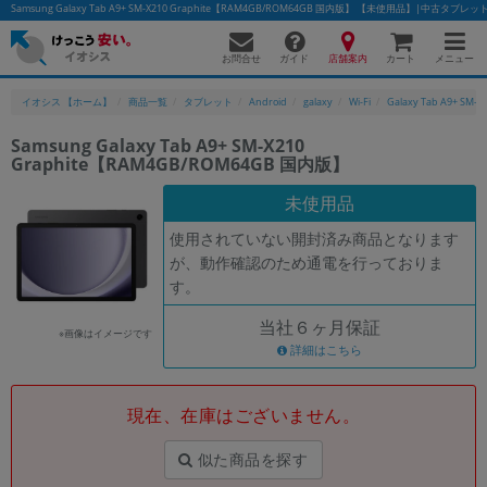
Samsung Galaxy Tab A9+ SM-X210 Graphite【RAM4GB/ROM64GB 国内版】 【未使用品】|中古タ
お問合せ
店舗案内
メニュー
ガイド
カート
イオシス 【ホーム】
商品一覧
タブレット
Android
galaxy
Wi-Fi
Galaxy Tab A9+ SM-X
Samsung Galaxy Tab A9+ SM-X210
Graphite【RAM4GB/ROM64GB 国内版】
かんたんパソコン検索に切り替える
未使用品
使用されていない開封済み商品となります
フリーワード
が、動作確認のため通電を行っておりま
す。
除外ワード
当社６ヶ月保証
人気の検索ワード：
Let's note
EliteBook
MacBook
※画像はイメージです
詳細はこちら
カテゴリー
商品ジャンルの絞り込み
「スマートフォン」「タブレット」など
現在、在庫はございません。
シリーズ
似た商品を探す
商品シリーズ名・ブランド名の絞り込み。