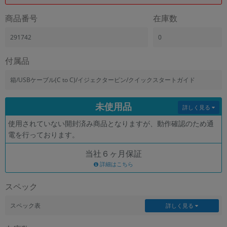
「iPhone」「Xperia」「Galaxy」など
商品番号
在庫数
メーカー
製造、販売メーカーの絞り込み
291742
0
「Apple」「SONY」「SHARP」など
機能・特徴
付属品
商品の搭載機能による絞り込み
「5G対応」「防水」「ワンセグ」など
箱/USBケーブル(C to C)/イジェクターピン/クイックスタートガイド
ドライブ
未使用品
ドライブの絞り込み
詳しく見る
使用されていない開封済み商品となりますが、動作確認のため通
ランク
電を行っております。
商品状態の絞り込み
「新品」「未使用」「中古」など
当社６ヶ月保証
CPU
詳細はこちら
CPUの絞り込み
スペック
OS
OSの絞り込み
スペック表
詳しく見る
メモリ