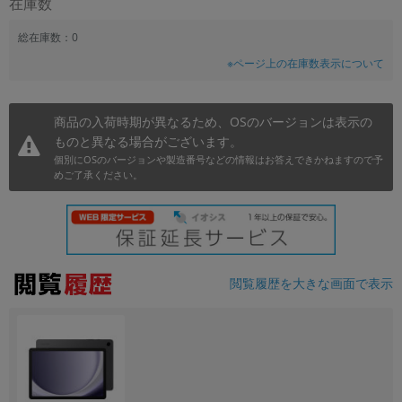
在庫数
~
総在庫数：0
※ページ上の在庫数表示について
容量
~
商品の入荷時期が異なるため、OSのバージョンは表示の
ものと異なる場合がございます。
モニタサイズ
個別にOSのバージョンや製造番号などの情報はお答えできかねますので予
~
めご了承ください。
価格
円 ～
円
閲覧履歴を大きな画面で表示
発売日
月 から
年
月 まで
年