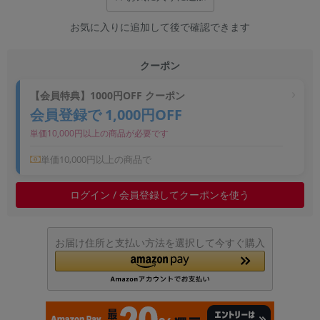
~
お気に入りに追加して後で確認できます
容量
クーポン
~
【会員特典】1000円OFF クーポン
会員登録で 1,000円OFF
モニタサイズ
単価10,000円以上の商品が必要です
~
単価10,000円以上の商品で
価格
ログイン / 会員登録してクーポンを使う
円 ～
円
お届け住所と支払い方法を選択して今すぐ購入
発売日
月 から
年
月 まで
年