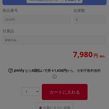
「iPhone」「Xperia」「Galaxy」など
商品番号
在庫数
メーカー
製造、販売メーカーの絞り込み
「Apple」「SONY」「SHARP」など
251475
6
機能・特徴
付属品
商品の搭載機能による絞り込み
「5G対応」「防水」「ワンセグ」など
本体のみ
ドライブ
ドライブの絞り込み
7,980
円
（税込）
ランク
商品状態の絞り込み
「新品」「未使用」「中古」など
なら
6回払いで月々1,436円
から。分割手数料無料
CPU
CPUの絞り込み
カートに入れる
OS
OSの絞り込み
メモリ
お気に入りに追加