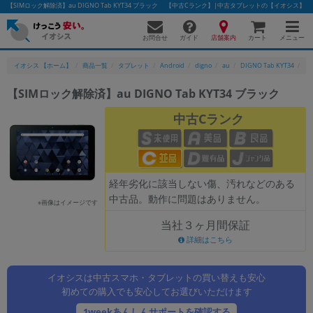
【SIMロック解除済】au DIGNO Tab KYT34 ブラック 【中古Cランク】|中古タブレットの【イオシス】
お問合せ
店舗案内
メニュー
ガイド
カート
イオシス 【ホーム】
商品一覧
タブレット
Android
digno
au
DIGNO Tab KYT34
【
【SIMロック解除済】au DIGNO Tab KYT34 ブラック
かんたんパソコン検索に切り替える
中古Cランク
フリーワード
経年劣化に該当しない傷、汚れなどのある
除外ワード
中古品。動作に問題はありません。
※画像はイメージです
人気の検索ワード：
Let's note
EliteBook
MacBook
当社３ヶ月間保証
カテゴリー
詳細はこちら
商品ジャンルの絞り込み
「スマートフォン」「タブレット」など
イオシスは中古スマホ・タブレットの買い替えも安心
シリーズ
初めての購入でも安心してお選びいただけます
商品シリーズ名・ブランド名の絞り込み。
1weekあんしんサポートを確認する