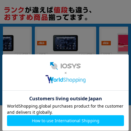
nanoSIM
32GB
nanoSIM
16GB
au DIGNO Tab
【SIMロック解除済】au DIGNO Tab
【SIMロック解除済】a
ク
KYT34 ブラック
LGT31 Pink
A
メーカー：KYOCERA
メーカー：LG電子
発売日：2021/02
発売日：2016/07
付属品: 本体のみ
付属品: 本体のみ
在庫数：2
在庫数：1
中古Bランク
中古Cランク
7,980
9,980
(税込)
(税込)
円
円
もっと見る
タブレット