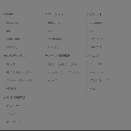
iPhone
スマートフォン
タブレット
docomo
docomo
docomo
au
au
au
SoftBank
SoftBank
SoftBank
SIMフリー
SIMフリー
SIMフリー
その他デバイス
デバイス周辺機器
パソコン
ガラケー
通信・充電ケーブル
ノートPC
モバイルルーター
ヘッドホン・イヤホン
MacBook
スマートウォッチ
ケース
デスクトップ
VR機器
Mac
その他周辺機器
モニター
マウス
キーボード