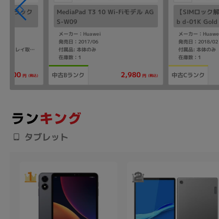
Gen2 ブラック
MediaPad T3 10 Wi-Fiモデル AG
【SIMロック解除
GB】
S-W09
b d-01K Gold
メーカー：Huawei
メーカー：Huawe
発売日：2017/06
発売日：2018/02
付属品: 本体のみ
付属品: 本体のみ
付属品: 箱/USBケーブル/カードトレイ取り外しツール/クイックスタートガイド
在庫数：1
在庫数：1
37,800
2,980
中古Bランク
中古Cランク
(税込)
(税込)
円
円
タブレット