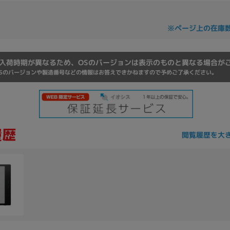
Core i7
Core i5
Core i3
そ
※ページ上の在庫
メモリ
入荷時期が異なるため、OSのバージョンは表示のものと異なる場合が
Sのバージョンや製造番号などの情報はお答えできかねますので予めご了承ください。
~
omeOS
その他
モニタサイズ
~
閲覧履歴を大
発売日
月
年
月
年