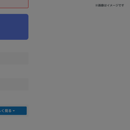
※画像はイメージです
sonic
FUJITSU
Lenovo
DVD-ROM
DVD±RW
しく見る
Ryzen 7
Ryzen 5
Core i9