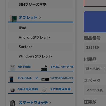
SIMフリースマホ
商品シリーズ名・ブランド名の絞り込み。
Let's note
dynabook
Thinkpad
LAVIE
FMV
macbook
Inspiron
aspire
iPad
Androidタブレット
商品番号
機能・特徴
Surface
385189
商品の搭載機能による絞り込み
Windowsタブレット
Webカメラ内蔵
付属品
箱/USBケ
スペック
ランク
スペック表
商品状態の絞り込み
在庫数
新品/未使用
Aランク
Bラ
未使用
中古
新品