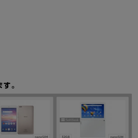
nanoSIM
32GB
nanoSIM