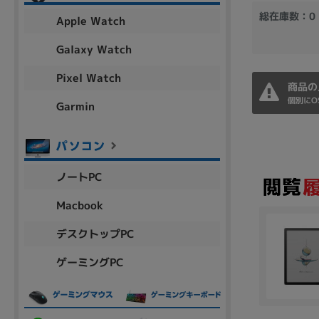
アウトレット
総在庫数：0
Apple Watch
Galaxy Watch
Pixel Watch
OS
商品の
OSの絞り込み
個別にO
Garmin
Chr
Win 11
Win 10
MacOS
Win 7
Win 8
容量
ノートPC
~
Macbook
デスクトップPC
価格
ゲーミングPC
円 ～
円