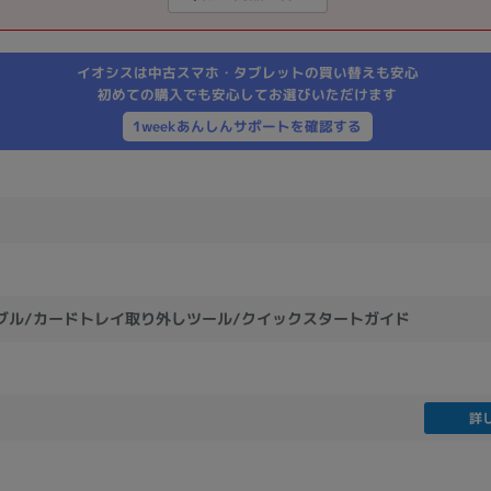
製造、販売メーカーの絞り込み
Pana
TOSHIBA
Apple
SONY
VAIO
イオシスは中古スマホ・タブレットの買い替えも安心
Asus
HP
初めての購入でも安心してお選びいただけます
1weekあんしんサポートを確認する
ドライブ
ドライブの絞り込み
DVD-マルチ
BD-ROM
BD−R
DVDスーパーマルチ
その他
ーブル/カードトレイ取り外しツール/クイックスタートガイド
CPU
詳
CPUの絞り込み
Apple M1
Apple M2
ンク
Cランク
Ryzen 9