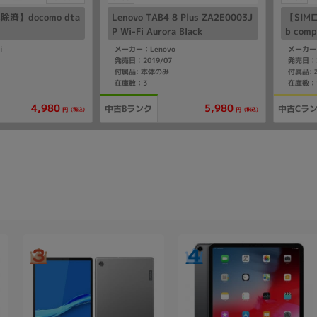
済】docomo dta
Lenovo TAB4 8 Plus ZA2E0003J
【SIM
P Wi-Fi Aurora Black
b comp
i
メーカー：Lenovo
メーカー：
発売日：2019/07
発売日：2
付属品: 本体のみ
付属品:
在庫数：3
在庫数：
4,980
5,980
中古Bランク
中古Cラ
(税込)
(税込)
円
円