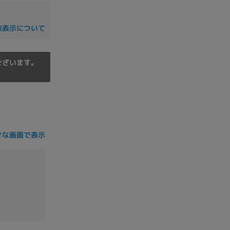
の他
数表示について
ございます。
きな画面で表示
 から
 まで