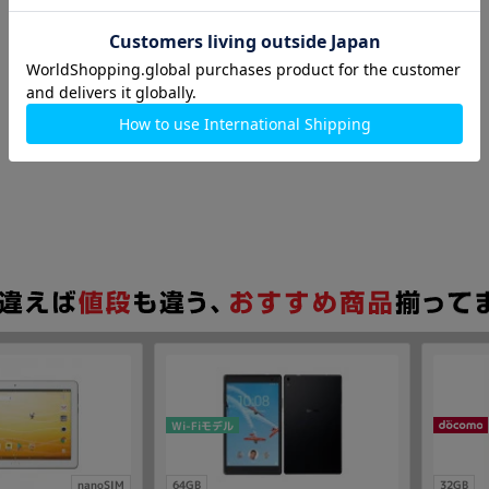
Wi-Fiモデル
nanoSIM
64GB
32GB