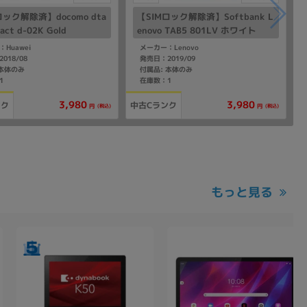
ロック解除済】docomo dta
【SIMロック解除済】Softbank L
act d-02K Gold
enovo TAB5 801LV ホワイト
Huawei
メーカー：Lenovo
018/08
発売日：2019/09
 本体のみ
付属品: 本体のみ
1
在庫数：1
3,980
3,980
ンク
中古Cランク
(税込)
(税込)
円
円
もっと見る