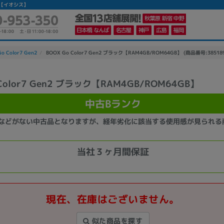
トの【イオシス】
o Color7 Gen2
BOOX Go Color7 Gen2 ブラック【RAM4GB/ROM64GB】 (商品番号:38518
 Color7 Gen2 ブラック【RAM4GB/ROM64GB】
かんたんパソコン検索に切り替える
中古Bランク
などがない中古品となりますが、経年劣化に該当する使用感が見られる
カテゴリー
商品ジャンルの絞り込み
当社３ヶ月間保証
ノートPC
デスクPC
モニター
現在、在庫はございません。
メーカー
似た商品を探す