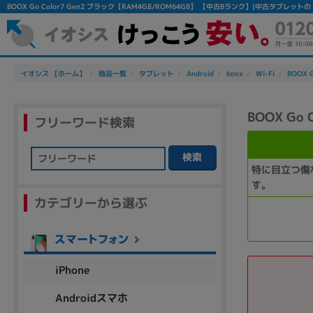
BOOX Go Color7 Gen2 ブラック【RAM4GB/ROM64GB】 【中古Bランク】|中古タブレッ
イオシス 【ホーム】
商品一覧
タブレット
Android
boox
Wi-Fi
BOOX G
BOOX Go
フリーワード検索
検索
特に目立つ傷
フリーワード
す。
カテゴリーから選ぶ
除外ワード
人気の検索ワード：
Let's note
EliteBook
MacBook
iPhone
Androidスマホ
シリーズ