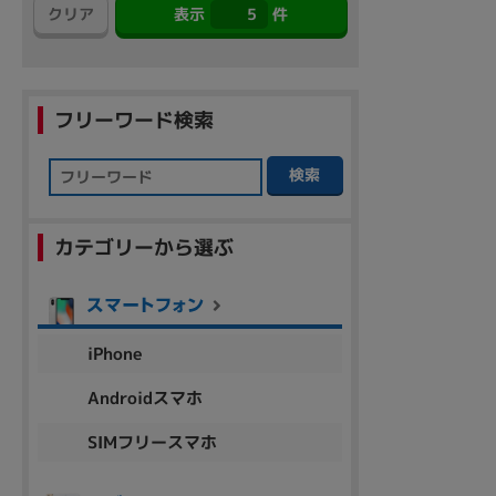
クリア
表示
5
件
アウトレット
フリーワード検索
OS
OSの絞り込み
検索
Chr
Win 11
Win 10
MacOS
Win 7
Win 8
カテゴリーから選ぶ
容量
~
iPhone
価格
Androidスマホ
円 ～
円
SIMフリースマホ