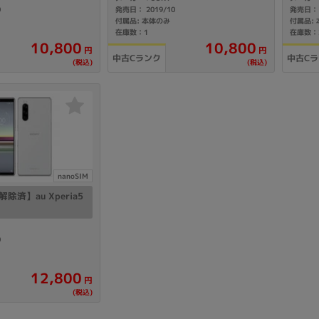
0
発売日： 2019/10
発売日： 
製造、販売メーカーの絞り込み
付属品: 本体のみ
付属品:
在庫数：1
在庫数：
Pana
TOSHIBA
Apple
SONY
VAIO
10,800
10,800
円
円
中古Cランク
中古C
Asus
HP
(税込)
(税込)
ドライブ
ドライブの絞り込み
DVD-マルチ
BD-ROM
BD−R
nanoSIM
DVDスーパーマルチ
その他
除済】au Xperia5
0
CPU
12,800
円
CPUの絞り込み
(税込)
Apple M1
Apple M2
ンク
Cランク
Ryzen 9