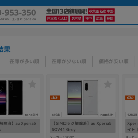
結果
かんたんパソコン検索に切り替える
在庫が多い順
在庫が少ない順
価格が安い順
カテゴリー
商品ジャンルの絞り込み
ノートPC
デスクPC
モニター
nanoSIM
64GB
nanoSIM
128GB
除済】au Xperia5
【SIMロック解除済】au Xperia5
Xper
k
SOV41 Grey
イト【
メーカー
メーカー：SONY
メーカー