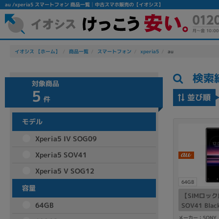
au /xperia5 スマートフォン 商品一覧│中古スマホ販売の【イオシス】
イオシス 【ホーム】
商品一覧
スマートフォン
xperia5
au
検索
対象商品
5
並び順
件
モデル
フリーワード
Xperia5 IV SOG09
除外ワード
Xperia5 SOV41
人気の検索ワード：
Let's note
EliteBook
MacBook
Xperia5 V SOG12
64GB
容量
【SIMロック解
64GB
SOV41 Blac
シリーズ
メーカー：SONY