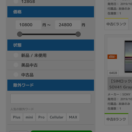
128GB
発売日： 2019/1
商品シリーズ名・ブランド名の絞り込み。
付属品: 本体のみ
価格
在庫数：1
Let's note
dynabook
Thinkpad
LAVIE
FMV
中古Cランク
macbook
Inspiron
aspire
円 ～
円
状態
機能・特徴
新品 / 未使用
商品の搭載機能による絞り込み
美品中古
Webカメラ内蔵
64GB
中古品
【SIMロック解
除外ワード
SOV41 Gray
メーカー：SONY
発売日： 2019/1
付属品: 本体のみ
在庫数：1
人気の除外ワード
ランク
Cellular
Plus
mini
MAX
Pro
商品状態の絞り込み
中古Bランク
新品/未使用
Aランク
Bラ
未使用
中古
新品