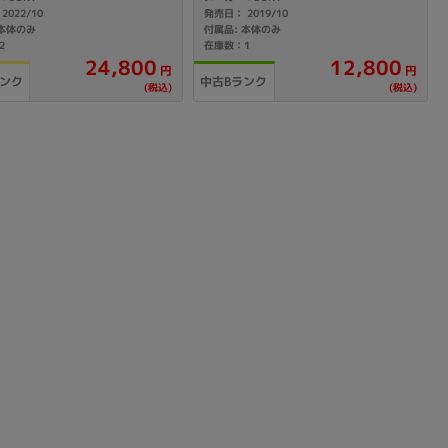
2022/10
発売日： 2019/10
 本体のみ
付属品: 本体のみ
2
在庫数：1
sonic
FUJITSU
Lenovo
24,800
12,800
円
円
ランク
中古Bランク
(税込)
(税込)
DVD-ROM
DVD±RW
Ryzen 7
Ryzen 5
Core i9