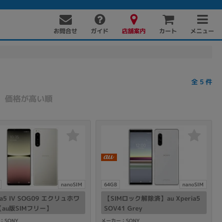
お問合せ
店舗案内
メニュー
ガイド
カート
全
5
件
価格が高い順
PC周辺機器
PCパーツ
ソフト
nanoSIM
64GB
nanoSIM
ia5 IV SOG09 エクリュホワ
【SIMロック解除済】au Xperia5
au版SIMフリー】
SOV41 Grey
：SONY
メーカー：SONY