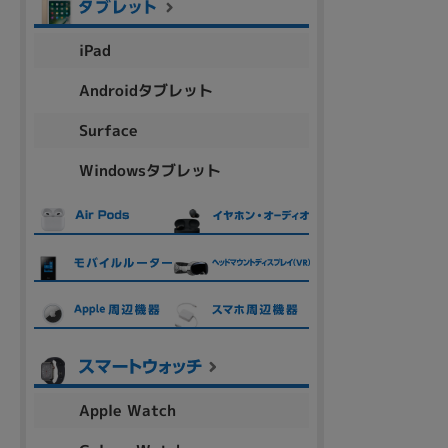
iPad
各項目のチェックボックスは「or検索」となります。
Androidタブレット
ただし機能別のみ「and検索」となります。
Surface
Windowsタブレット
Apple Watch