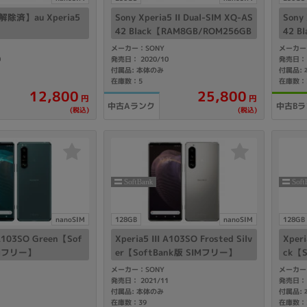
除済】au Xperia5
Sony Xperia5 II Dual-SIM XQ-AS
Sony 
42 Black【RAM8GB/ROM256GB
42 B
国内版 SIMフリー】
国内版
メーカー：SONY
メーカー
0
発売日： 2020/10
発売日： 
付属品: 本体のみ
付属品:
在庫数：5
在庫数：
12,800
25,800
円
円
中古Aランク
中古Bラ
(税込)
(税込)
nanoSIM
128GB
nanoSIM
128GB
 A103SO Green【Sof
Xperia5 III A103SO Frosted Silv
Xperi
IMフリー】
er【SoftBank版 SIMフリー】
ck【
メーカー：SONY
メーカー
1
発売日： 2021/11
発売日： 
付属品: 本体のみ
付属品:
在庫数：39
在庫数：