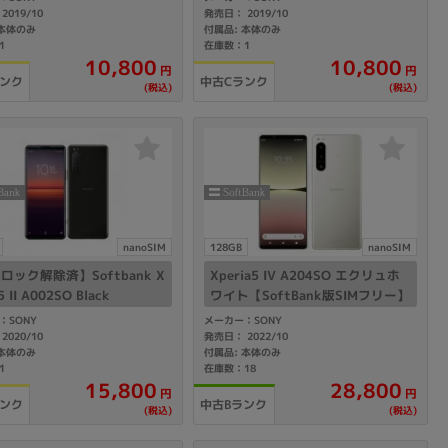
2019/10
発売日： 2019/10
 本体のみ
付属品: 本体のみ
1
在庫数：1
sonic
FUJITSU
Lenovo
10,800
10,800
円
円
ランク
中古Cランク
(税込)
(税込)
DVD-ROM
DVD±RW
nanoSIM
128GB
nanoSIM
Mロック解除済】Softbank X
Xperia5 IV A204SO エクリュホ
5 II A002SO Black
ワイト【SoftBank版SIMフリー】
：SONY
メーカー：SONY
2020/10
発売日： 2022/10
 本体のみ
付属品: 本体のみ
1
在庫数：18
15,800
28,800
円
円
ランク
中古Bランク
(税込)
(税込)
Ryzen 7
Ryzen 5
Core i9