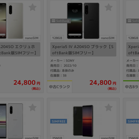
Core i7
Core i5
Core i3
そ
メモリ
nanoSIM
128GB
nanoSIM
128GB
~
V A204SO エクリュホ
Xperia5 IV A204SO ブラック【S
Xper
tBank版SIMフリー】
oftBank版SIMフリー】
oft
omeOS
その他
メーカー：SONY
メーカー
0
発売日： 2022/10
発売日： 
モニタサイズ
付属品: 本体のみ
付属品:
在庫数：38
在庫数：
~
24,800
24,800
円
円
中古Cランク
中古Bラ
(税込)
(税込)
発売日
月
年
SIMFREE
SIMFR
月
年
nanoSIM
256GB
nanoSIM
256GB