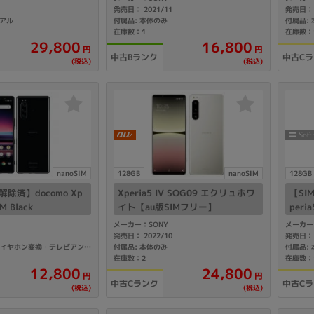
1
発売日： 2021/11
発売日： 
製造、販売メーカーの絞り込み
ュアル
付属品: 本体のみ
付属品:
在庫数：1
在庫数：
Pana
TOSHIBA
Apple
SONY
VAIO
29,800
16,800
円
円
中古Bランク
中古C
Asus
HP
(税込)
(税込)
ドライブ
ドライブの絞り込み
DVD-マルチ
BD-ROM
BD−R
nanoSIM
128GB
nanoSIM
128GB
DVDスーパーマルチ
その他
解除済】docomo Xp
Xperia5 IV SOG09 エクリュホワ
【SI
M Black
イト【au版SIMフリー】
peria
メーカー：SONY
メーカー
1
発売日： 2022/10
発売日： 
付属品: 本体のみ
付属品:
付属品: 箱/3.5mmイヤホン変換・テレビアンテナケーブル SO01/クイックスタートガイド
在庫数：2
在庫数：
CPU
12,800
24,800
円
円
CPUの絞り込み
中古Cランク
中古C
(税込)
(税込)
Apple M1
Apple M2
ンク
Cランク
Ryzen 9