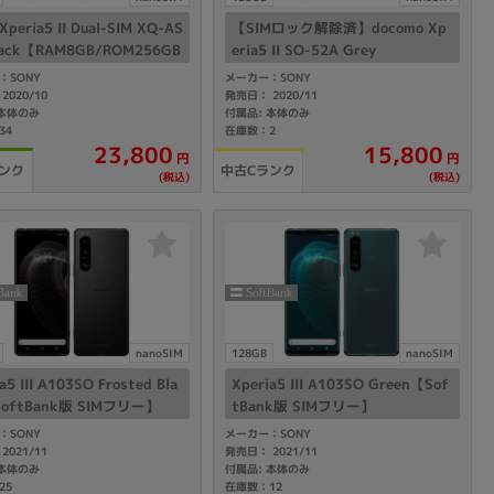
Xperia5 II Dual-SIM XQ-AS
【SIMロック解除済】docomo Xp
lack【RAM8GB/ROM256GB
eria5 II SO-52A Grey
 SIMフリー】
：SONY
メーカー：SONY
2020/10
発売日： 2020/11
 本体のみ
付属品: 本体のみ
34
在庫数：2
23,800
15,800
円
円
ンク
中古Cランク
(税込)
(税込)
nanoSIM
128GB
nanoSIM
a5 III A103SO Frosted Bla
Xperia5 III A103SO Green【Sof
SoftBank版 SIMフリー】
tBank版 SIMフリー】
：SONY
メーカー：SONY
2021/11
発売日： 2021/11
 本体のみ
付属品: 本体のみ
25
在庫数：12