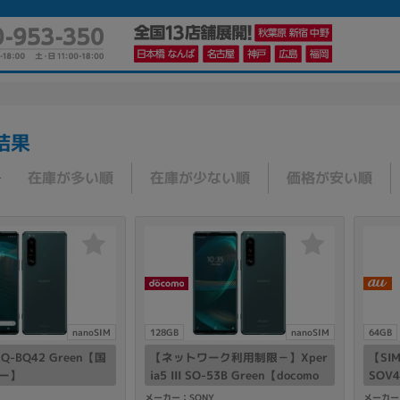
結果
かんたんパソコン検索に切り替える
在庫が多い順
在庫が少ない順
価格が安い順
カテゴリー
商品ジャンルの絞り込み
ノートPC
デスクPC
モニター
nanoSIM
128GB
nanoSIM
64GB
I XQ-BQ42 Green【国
【ネットワーク利用制限－】Xper
【SI
リー】
ia5 III SO-53B Green【docomo
SOV4
版SIMフリー】
メーカー
メーカー：SONY
メーカー