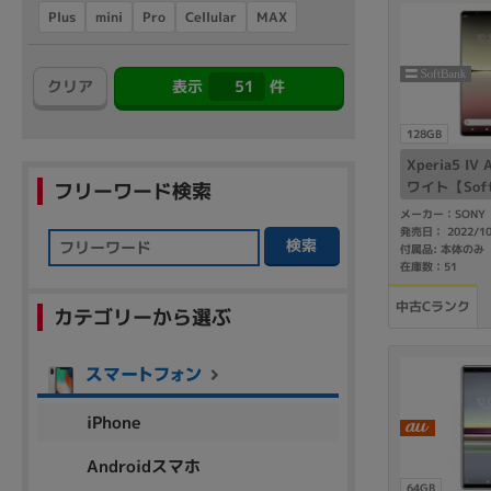
アウトレット
Cellular
Plus
mini
MAX
Pro
クリア
表示
51
件
OS
128GB
OSの絞り込み
Xperia5 I
ワイト【Sof
Chr
Win 11
Win 10
MacOS
Win 7
Win 8
フリーワード検索
メーカー：SONY
発売日： 2022/1
検索
容量
付属品: 本体のみ
在庫数：51
~
中古Cランク
カテゴリーから選ぶ
価格
円 ～
円
iPhone
Androidスマホ
64GB