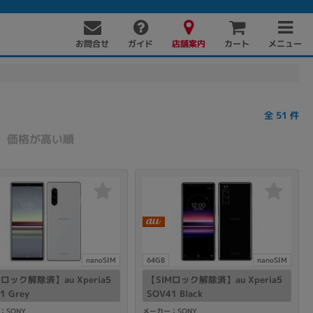
お問合せ
店舗案内
メニュー
ガイド
カート
全
51
件
価格が高い順
PC周辺機器
PCパーツ
ソフト
nanoSIM
64GB
nanoSIM
Mロック解除済】au Xperia5
【SIMロック解除済】au Xperia5
1 Grey
SOV41 Black
：SONY
メーカー：SONY