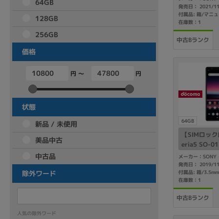
64GB
発売日： 2021/1
商品シリーズ名・ブランド名の絞り込み。
付属品: 箱/マニ
128GB
在庫数：1
Let's note
dynabook
Thinkpad
LAVIE
FMV
256GB
中古Bランク
macbook
Inspiron
aspire
価格
円 ～
円
機能・特徴
商品の搭載機能による絞り込み
状態
Webカメラ内蔵
64GB
新品 / 未使用
【SIMロック
美品中古
eria5 SO-01
中古品
メーカー：SONY
発売日： 2019/1
除外ワード
在庫数：1
ランク
商品状態の絞り込み
中古Bランク
新品/未使用
Aランク
Bラ
未使用
中古
新品
人気の除外ワード