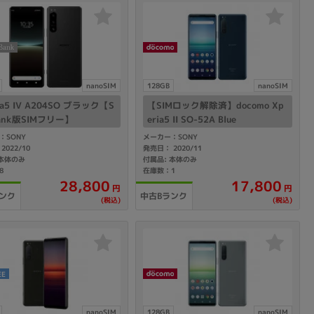
の他
nanoSIM
128GB
nanoSIM
ia5 IV A204SO ブラック【S
【SIMロック解除済】docomo Xp
Bank版SIMフリー】
eria5 II SO-52A Blue
：SONY
メーカー：SONY
2022/10
発売日： 2020/11
 本体のみ
付属品: 本体のみ
8
在庫数：1
28,800
17,800
円
円
ンク
中古Bランク
(税込)
(税込)
 から
EE
 まで
nanoSIM
128GB
nanoSIM