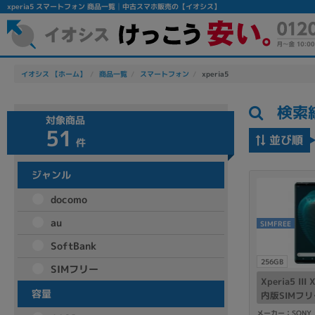
xperia5 スマートフォン 商品一覧│中古スマホ販売の【イオシス】
イオシス 【ホーム】
商品一覧
スマートフォン
xperia5
検索
対象商品
51
並び順
件
ジャンル
フリーワード
docomo
除外ワード
au
SIMFREE
人気の検索ワード：
Let's note
EliteBook
MacBook
SoftBank
256GB
SIMフリー
Xperia5 II
容量
内版SIMフ
シリーズ
メーカー：SONY