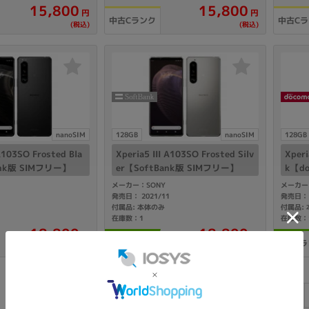
15,800
15,800
円
円
中古Cランク
中古C
(税込)
(税込)
nanoSIM
128GB
nanoSIM
128GB
 A103SO Frosted Bla
Xperia5 III A103SO Frosted Silv
Xperi
ank版 SIMフリー】
er【SoftBank版 SIMフリー】
k【d
メーカー：SONY
メーカー
1
発売日： 2021/11
発売日： 
付属品: 本体のみ
付属品:
在庫数：1
在庫数：
18,800
18,800
円
円
中古Bランク
中古Bラ
(税込)
(税込)
«
1
2
3