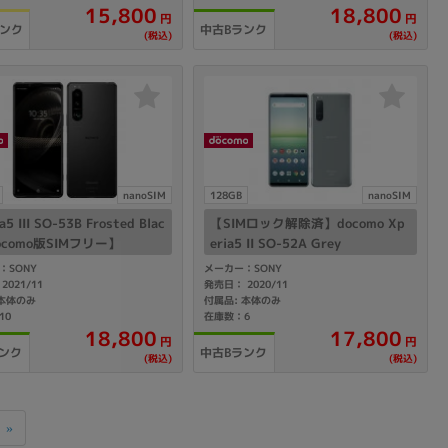
15,800
18,800
円
円
ランク
中古Bランク
(税込)
(税込)
nanoSIM
128GB
nanoSIM
a5 III SO-53B Frosted Blac
【SIMロック解除済】docomo Xp
ocomo版SIMフリー】
eria5 II SO-52A Grey
：SONY
メーカー：SONY
2021/11
発売日： 2020/11
 本体のみ
付属品: 本体のみ
10
在庫数：6
18,800
17,800
円
円
ンク
中古Bランク
(税込)
(税込)
»