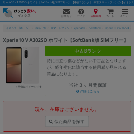
Xperia10 V A302SO ホワイト【SoftBank版 SIMフリー】 【中古Bランク】|中古スマートフォンの【イオシ
お問合せ
店舗案内
メニュー
ガイド
カート
イオシス 【ホーム】
商品一覧
スマートフォン
xperia10
SoftBank
Xperia10 V A302SO
Xperia10 V A302SO ホワイト【SoftBank版 SIMフリー】
かんたんパソコン検索に切り替える
中古Bランク
特に目立つ傷などがない中古品となります
が、経年劣化に該当する使用感が見られる
フリーワード
商品になります。
除外ワード
当社３ヶ月間保証
※画像はイメージです
人気の検索ワード：
Let's note
詳細はこちら
EliteBook
MacBook
カテゴリー
現在、在庫はございません。
商品ジャンルの絞り込み
「スマートフォン」「タブレット」など
似た商品を探す
シリーズ
商品シリーズ名・ブランド名の絞り込み。