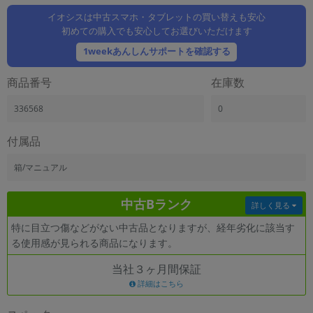
「iPhone」「Xperia」「Galaxy」など
イオシスは中古スマホ・タブレットの買い替えも安心
メーカー
初めての購入でも安心してお選びいただけます
製造、販売メーカーの絞り込み
1weekあんしんサポートを確認する
「Apple」「SONY」「SHARP」など
機能・特徴
商品番号
在庫数
商品の搭載機能による絞り込み
「5G対応」「防水」「ワンセグ」など
336568
0
ドライブ
付属品
ドライブの絞り込み
箱/マニュアル
ランク
商品状態の絞り込み
「新品」「未使用」「中古」など
中古Bランク
詳しく見る
CPU
特に目立つ傷などがない中古品となりますが、経年劣化に該当す
CPUの絞り込み
る使用感が見られる商品になります。
OS
当社３ヶ月間保証
OSの絞り込み
詳細はこちら
メモリ