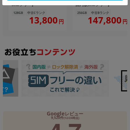
SIMフリー】
国内版SIMフリー】
128GB
中古Cランク
256GB
中古Bランク
147,800
13,800
円
円
Google
レビュー
9,520件
(12/24時点)