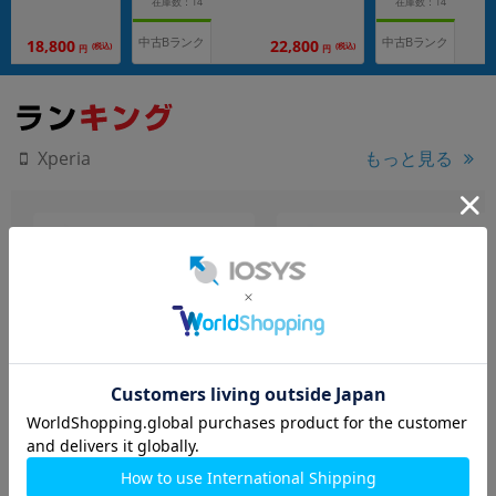
在庫数：14
在庫数：14
中古Bランク
中古Bランク
18,800
22,800
(税込)
(税込)
円
円
もっと見る
Xperia
【ネットワーク利用制限
Xperia1 VII XQ-FS44 オー
－】Xperia5 III SO-53B
キッドパープル
Frosted Silver【docomo版
【RAM12GB/ROM256GB