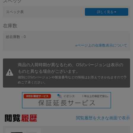
スペック
~
スペック表
詳しく見る
容量
在庫数
~
総在庫数：0
※ページ上の在庫数表示について
モニタサイズ
~
商品の入荷時期が異なるため、OSのバージョンは表示の
ものと異なる場合がございます。
価格
個別にOSのバージョンや製造番号などの情報はお答えできかねますので予
円 ～
円
めご了承ください。
発売日
月 から
年
閲覧履歴を大きな画面で表示
月 まで
年