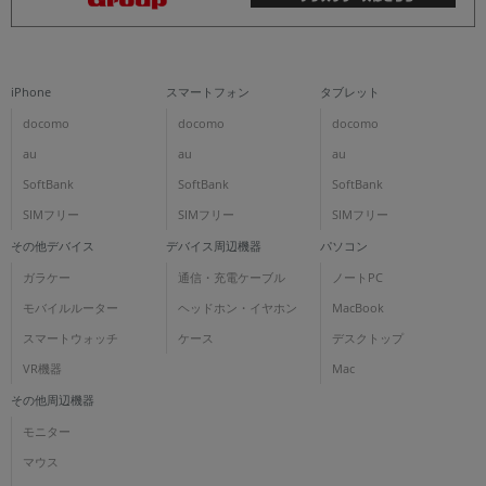
iPhone
スマートフォン
タブレット
docomo
docomo
docomo
au
au
au
SoftBank
SoftBank
SoftBank
SIMフリー
SIMフリー
SIMフリー
その他デバイス
デバイス周辺機器
パソコン
ガラケー
通信・充電ケーブル
ノートPC
モバイルルーター
ヘッドホン・イヤホン
MacBook
スマートウォッチ
ケース
デスクトップ
VR機器
Mac
その他周辺機器
モニター
マウス