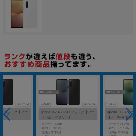
各項目のチェックボックスは「or検索」となります。
ただし機能別のみ「and検索」となります。
nanoSIM
128GB
nanoSIM
128GB
02SO ブラック【Soft
Xperia10 V A302SO ブラック【Soft
Xperia10 V A3
リー】
Bank版 SIMフリー】
【SoftBank版 S
メーカー：SONY
メーカー：SONY
発売日：2023/07
発売日：2023/07
付属品: 本体のみ
付属品: 本体のみ