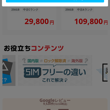
ー】
au版SIMフリー】
256GB
中古Cランク
256GB
中古Aランク
109,800
29,800
円
円
Google
レビュー
9,520件
(12/24時点)