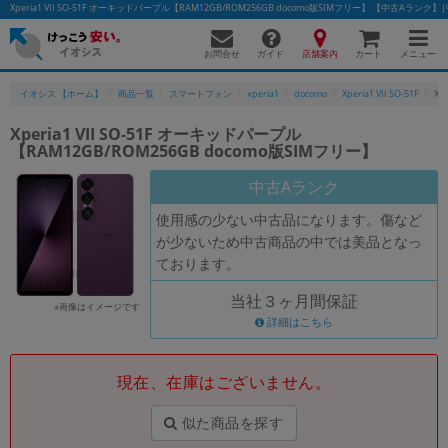
Xperia1 VII SO-51F オーキッドパープル【RAM12GB/ROM256GB docomo版SIMフリー】 【中古
お問合せ
店舗案内
メニュー
ガイド
カート
イオシス 【ホーム】
商品一覧
スマートフォン
xperia1
docomo
Xperia1 VII SO-51F
Xp
Xperia1 VII SO-51F オーキッドパープル
【RAM12GB/ROM256GB docomo版SIMフリー】
かんたんパソコン検索に切り替える
中古Aランク
使用感の少ない中古品になります。傷など
フリーワード
が少ないため中古商品の中では美品となっ
ております。
除外ワード
当社３ヶ月間保証
人気の検索ワード：
Let's note
EliteBook
MacBook
※画像はイメージです
詳細はこちら
カテゴリー
商品ジャンルの絞り込み
「スマートフォン」「タブレット」など
現在、在庫はございません。
シリーズ
似た商品を探す
商品シリーズ名・ブランド名の絞り込み。