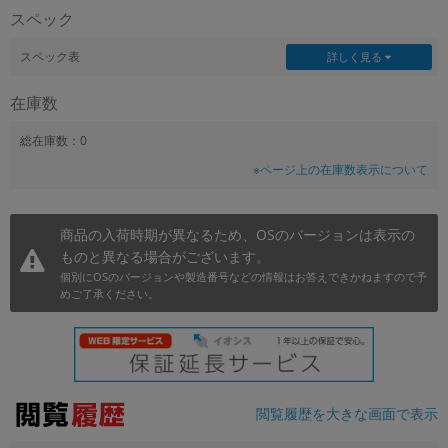
スペック
~
スペック表
詳しく見る
容量
在庫数
~
総在庫数：0
モニタサイズ
※ページ上の在庫数表示について
~
商品の入荷時期が異なるため、OSのバージョンは表示の
価格
ものと異なる場合がございます。
円 ～
円
個別にOSのバージョンや製造番号などの情報はお答えできかねますので予
めご了承ください。
発売日
月 から
年
閲覧履歴を大きな画面で表示
月 まで
年