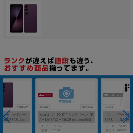
各項目のチェックボックスは「or検索」となります。
ただし機能別のみ「and検索」となります。
nanoSIM
256GB
nanoSIM
256GB
SO-51F オーキッドパー
Xperia1 VII SO-51F モスグリーン【R
【ネットワーク利用制
ROM256GB doco
AM12GB/ROM256GB docomo版SI
S26 Ultra SM-S9
】
Mフリー】
【SoftBank版 S
メーカー：SONY
メーカー：SAMSUNG
発売日：2025/06
発売日：2025/02