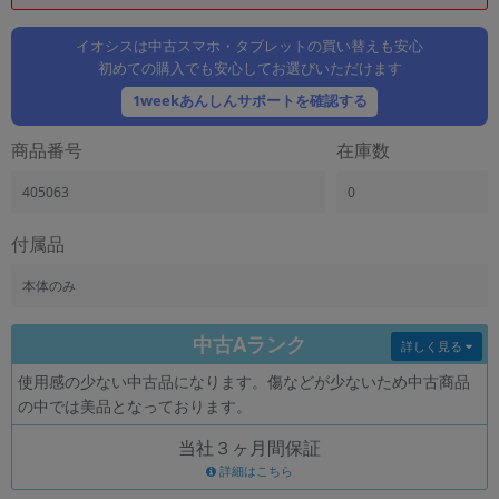
「iPhone」「Xperia」「Galaxy」など
メーカー
イオシスは中古スマホ・タブレットの買い替えも安心
初めての購入でも安心してお選びいただけます
製造、販売メーカーの絞り込み
「Apple」「SONY」「SHARP」など
1weekあんしんサポートを確認する
機能・特徴
商品番号
在庫数
商品の搭載機能による絞り込み
「5G対応」「防水」「ワンセグ」など
405063
0
ドライブ
ドライブの絞り込み
付属品
ランク
本体のみ
商品状態の絞り込み
「新品」「未使用」「中古」など
中古Aランク
詳しく見る
CPU
使用感の少ない中古品になります。傷などが少ないため中古商品
CPUの絞り込み
の中では美品となっております。
OS
当社３ヶ月間保証
OSの絞り込み
詳細はこちら
メモリ