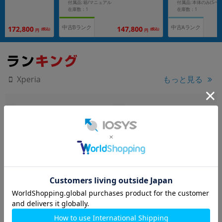
付属品: 箱/マニュアル
付属品: 本体のみ(Sペ
在庫数：1
在庫数：1
中古Bランク
中古Aランク
172,800
147,800
(税込)
(税込)
円
円
もっと見る
Xperia
Xperia1 IV SO-51C パープ
Xperia1 VI SOG13 ブラック
ル【docomo版SIMフリ
【RAM12GB/ROM256GB