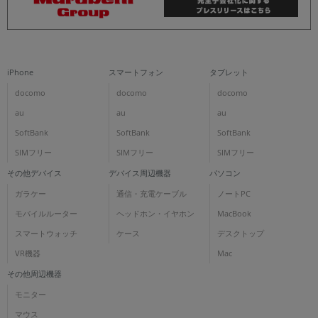
iPhone
スマートフォン
タブレット
docomo
docomo
docomo
au
au
au
SoftBank
SoftBank
SoftBank
SIMフリー
SIMフリー
SIMフリー
その他デバイス
デバイス周辺機器
パソコン
ガラケー
通信・充電ケーブル
ノートPC
モバイルルーター
ヘッドホン・イヤホン
MacBook
スマートウォッチ
ケース
デスクトップ
VR機器
Mac
その他周辺機器
モニター
マウス