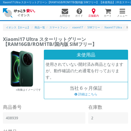
Xiaomi17 Ultra スターリットグリーン【RAM16GB/ROM1TB/国内版 SIMフリー】 【未使用品】|中古
お問合せ
店舗案内
メニュー
ガイド
カート
イオシス 【ホーム】
商品一覧
スマートフォン
xiaomi17
SIMフリー
Xiaomi17 Ultra
Xi
Xiaomi17 Ultra スターリットグリーン
【RAM16GB/ROM1TB/国内版 SIMフリー】
かんたんパソコン検索に切り替える
未使用品
使用されていない開封済み商品となります
フリーワード
が、動作確認のため通電を行っておりま
す。
除外ワード
当社６ヶ月保証
人気の検索ワード：
Let's note
EliteBook
MacBook
※画像はイメージです
詳細はこちら
カテゴリー
商品番号
在庫数
商品ジャンルの絞り込み
「スマートフォン」「タブレット」など
408939
2
シリーズ
商品シリーズ名・ブランド名の絞り込み。