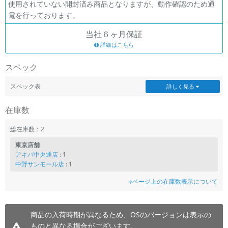
使用されていない開封済み商品となりますが、動作確認のため通
電を行っております。
各項目のチェックボックスは「or検索」となります。
ただし機能別のみ「and検索」となります。
当社６ヶ月保証
詳細はこちら
スペック
スペック表
詳しく見る
在庫数
総在庫数：2
東京店舗
アキバ中央通店
: 1
中野サンモール店
: 1
※ページ上の在庫数表示について
商品の入荷時期が異なるため、OSのバージョンは表示の
ものと異なる場合がございます。