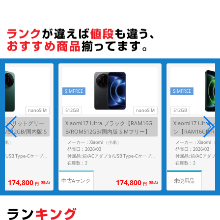
SIMFREE
SIMFREE
nanoSIM
512GB
nanoSIM
512GB
tra スターリットグリー
Xiaomi17 Ultra ブラック【RAM16G
Xiaomi17 Ult
OM512GB/国内版 S
B/ROM512GB/国内版 SIMフリー】
ン【RAM16GB/RO
IMフリー】
（小米）
メーカー：Xiaomi （小米）
メーカー：Xiaomi （
発売日：2026/03
発売日：2026/03
付属品: 箱/ACアダプタ/USB Type-Cケーブル/SIM取り出し用ピン/クイックスタートガイド/ケース
付属品: 箱/ACアダプタ/USB Type-Cケーブル/ソフトケース/SIM取り出し用ピン/クイックスタートガイド
在庫数：2
在庫数：2
中古Aランク
未使用品
174,800
174,800
(税込)
(税込)
円
円