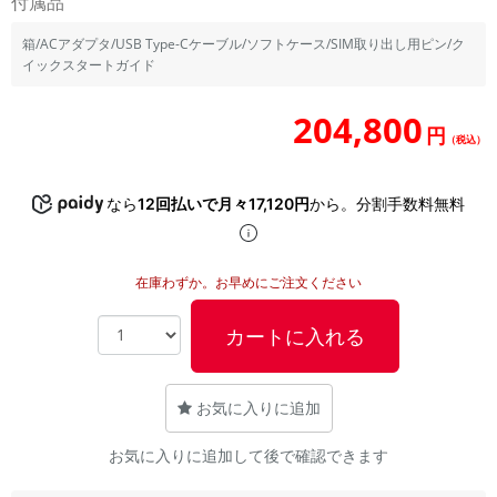
付属品
「iPhone」「Xperia」「Galaxy」など
箱/ACアダプタ/USB Type-Cケーブル/ソフトケース/SIM取り出し用ピン/ク
メーカー
イックスタートガイド
製造、販売メーカーの絞り込み
「Apple」「SONY」「SHARP」など
204,800
機能・特徴
円
（税込）
商品の搭載機能による絞り込み
「5G対応」「防水」「ワンセグ」など
なら
12回払いで月々17,120円
から。分割手数料無料
ドライブ
ドライブの絞り込み
ランク
在庫わずか。お早めにご注文ください
商品状態の絞り込み
「新品」「未使用」「中古」など
カートに入れる
CPU
CPUの絞り込み
お気に入りに追加
OS
OSの絞り込み
お気に入りに追加して後で確認できます
メモリ