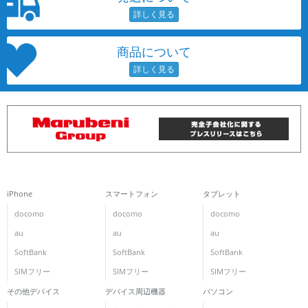
商品について
iPhone
スマートフォン
タブレット
docomo
docomo
docomo
au
au
au
SoftBank
SoftBank
SoftBank
SIMフリー
SIMフリー
SIMフリー
その他デバイス
デバイス周辺機器
パソコン