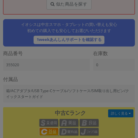
「iPhone」「Xperia」「Galaxy」など
似た商品を探す
メーカー
製造、販売メーカーの絞り込み
「Apple」「SONY」「SHARP」など
イオシスは中古スマホ・タブレットの買い替えも安心
初めての購入でも安心してお選びいただけます
機能・特徴
1weekあんしんサポートを確認する
商品の搭載機能による絞り込み
「5G対応」「防水」「ワンセグ」など
商品番号
在庫数
ドライブ
ドライブの絞り込み
355020
0
ランク
付属品
商品状態の絞り込み
「新品」「未使用」「中古」など
箱/ACアダプタ/USB Type-Cケーブル/ソフトケース/SIM取り出し用ピン/ク
イックスタートガイド
CPU
CPUの絞り込み
中古Cランク
詳しく見る
OS
OSの絞り込み
メモリ