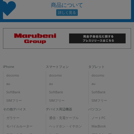
商品について
iPhone
スマートフォン
タブレット
docomo
docomo
docomo
au
au
au
SoftBank
SoftBank
SoftBank
SIMフリー
SIMフリー
SIMフリー
その他デバイス
デバイス周辺機器
パソコン
ガラケー
通信・充電ケーブル
ノートPC
モバイルルーター
ヘッドホン・イヤホン
MacBook