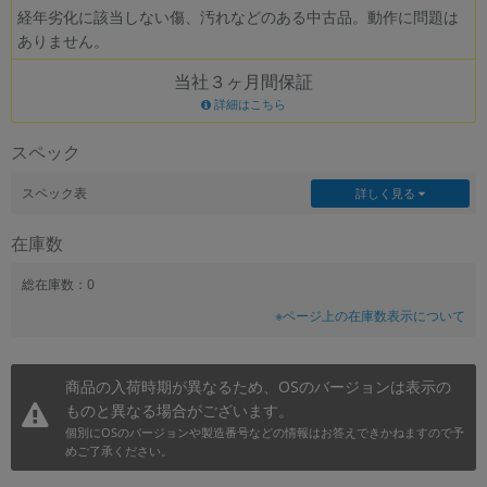
経年劣化に該当しない傷、汚れなどのある中古品。動作に問題は
~
ありません。
当社３ヶ月間保証
容量
詳細はこちら
~
スペック
モニタサイズ
スペック表
詳しく見る
~
在庫数
価格
総在庫数：0
円 ～
円
※ページ上の在庫数表示について
商品の入荷時期が異なるため、OSのバージョンは表示の
発売日
ものと異なる場合がございます。
月 から
年
個別にOSのバージョンや製造番号などの情報はお答えできかねますので予
めご了承ください。
月 まで
年