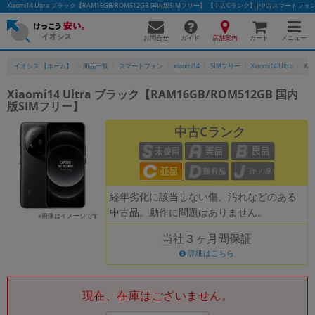
Xiaomi14 Ultra ブラック【RAM16GB/ROM512GB 国内版SIMフリー】 【中古Cランク】|中古スマート
お問合せ
店舗案内
メニュー
ガイド
カート
イオシス 【ホーム】
商品一覧
スマートフォン
xiaomi14
SIMフリー
Xiaomi14 Ultra
Xi
Xiaomi14 Ultra ブラック【RAM16GB/ROM512GB 国内
版SIMフリー】
かんたんパソコン検索に切り替える
中古Cランク
フリーワード
除外ワード
経年劣化に該当しない傷、汚れなどのある
中古品。動作に問題はありません。
人気の検索ワード：
Let's note
EliteBook
MacBook
※画像はイメージです
当社３ヶ月間保証
カテゴリー
詳細はこちら
商品ジャンルの絞り込み
「スマートフォン」「タブレット」など
シリーズ
現在、在庫はございません。
商品シリーズ名・ブランド名の絞り込み。