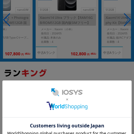
nanoSIM
512GB
nanoSIM
512GB
 ホワイト + Photogra
Xiaomi14 Ultra ブラック【RAM16G
Xiaomi14 Ultra 
6GB/ROM512GB 国
B/ROM512GB 国内版SIMフリー】
phy Kit【RAM16G
内版SIMフリー】
（小米）
メーカー：Xiaomi （小米）
メーカー：Xiaomi （
発売日：2024/05
発売日：2024/05
付属品: 本体のみ
付属品: 箱/ACアダプタ/USB Type-Cケーブル/Photography Kit/ソフトケース/SIM取り出し用ピン/クイックスタートガイド
在庫数：4
在庫数：4
中古Aランク
中古Aランク
107,800
102,800
(税込)
(税込)
円
円
国内版SIMフリー
もっと見る