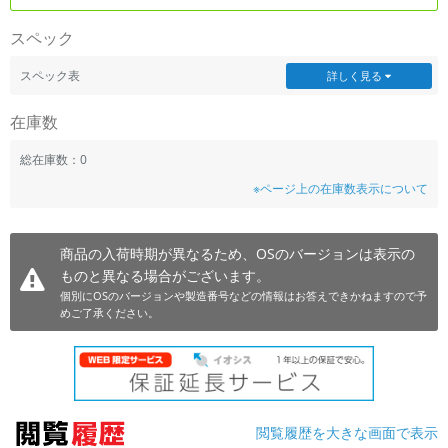
~
スペック
容量
スペック表
詳しく見る
~
在庫数
モニタサイズ
総在庫数：0
※ページ上の在庫数表示について
~
価格
商品の入荷時期が異なるため、OSのバージョンは表示の
ものと異なる場合がございます。
円 ～
円
個別にOSのバージョンや製造番号などの情報はお答えできかねますので予
めご了承ください。
発売日
月 から
年
閲覧履歴を大きな画面で表示
月 まで
年