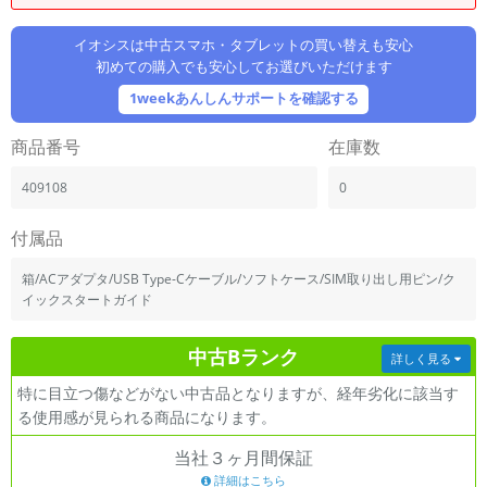
「iPhone」「Xperia」「Galaxy」など
メーカー
イオシスは中古スマホ・タブレットの買い替えも安心
初めての購入でも安心してお選びいただけます
製造、販売メーカーの絞り込み
「Apple」「SONY」「SHARP」など
1weekあんしんサポートを確認する
機能・特徴
商品番号
在庫数
商品の搭載機能による絞り込み
「5G対応」「防水」「ワンセグ」など
409108
0
ドライブ
ドライブの絞り込み
付属品
ランク
箱/ACアダプタ/USB Type-Cケーブル/ソフトケース/SIM取り出し用ピン/ク
商品状態の絞り込み
イックスタートガイド
「新品」「未使用」「中古」など
CPU
中古Bランク
詳しく見る
CPUの絞り込み
特に目立つ傷などがない中古品となりますが、経年劣化に該当す
OS
る使用感が見られる商品になります。
OSの絞り込み
当社３ヶ月間保証
メモリ
詳細はこちら