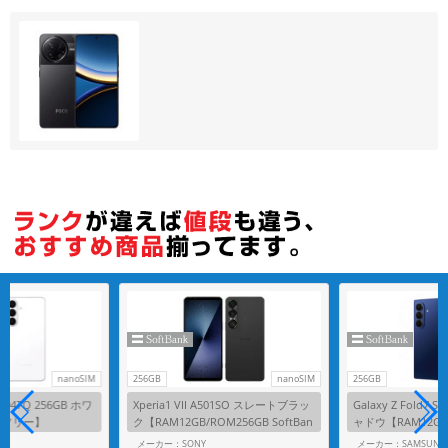
各項目のチェックボックスは「or検索」となります。
ただし機能別のみ「and検索」となります。
nanoSIM
256GB
nanoSIM
256GB
-S947Q 256GB ホワ
Xperia1 VII A501SO スレートブラッ
Galaxy Z Fold7 
Mフリー】
ク【RAM12GB/ROM256GB SoftBan
ャドウ【RAM12GB/R
k版SIMフリー】
Bank版SIMフリー
G
メーカー：SONY
メーカー：SAMSUNG