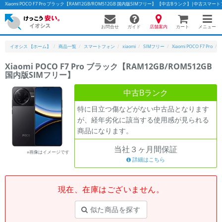
Xiaomi POCO F7 Pro ブラック【RAM12GB/ROM512GB 国内版SIMフリー】 【中古Bランク】|中古ス
お問合せ
店舗案内
メニュー
ガイド
カート
イオシス 【ホーム】
商品一覧
スマートフォン
xiaomi
SIMフリー
Xiaomi POCO F7 Pro
Xiaomi POCO F7 Pro ブラック【RAM12GB/ROM512GB
国内版SIMフリー】
かんたんパソコン検索に切り替える
中古Bランク
特に目立つ傷などがない中古品となります
フリーワード
が、経年劣化に該当する使用感が見られる
商品になります。
除外ワード
当社３ヶ月間保証
人気の検索ワード：
Let's note
EliteBook
MacBook
※画像はイメージです
詳細はこちら
カテゴリー
商品ジャンルの絞り込み
「スマートフォン」「タブレット」など
現在、在庫はございません。
シリーズ
似た商品を探す
商品シリーズ名・ブランド名の絞り込み。