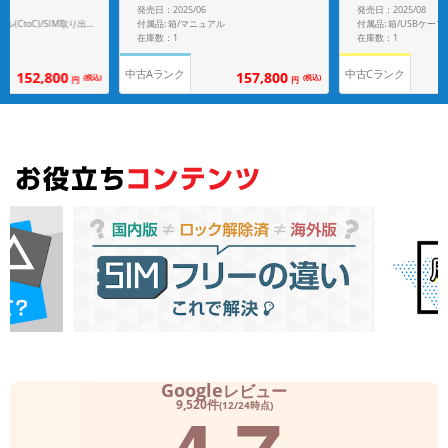
発売日：2025/06
発売日：2025/08
付属品: 箱/マニュアル
付属品: 箱/USBケーブル(CtoC)/SIM取り出し用ピン/クイックスタートガイド
在庫数：1
在庫数：1
中古Aランク
中古Cランク
152,800
157,800
(税込)
(税込)
円
円
Google
レビュー
9,520件
(12/24時点)