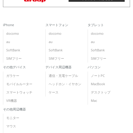
iPhone
スマートフォン
タブレット
docomo
docomo
docomo
au
au
au
SoftBank
SoftBank
SoftBank
SIMフリー
SIMフリー
SIMフリー
その他デバイス
デバイス周辺機器
パソコン
ガラケー
通信・充電ケーブル
ノートPC
モバイルルーター
ヘッドホン・イヤホン
MacBook
スマートウォッチ
ケース
デスクトップ
VR機器
Mac
その他周辺機器
モニター
マウス