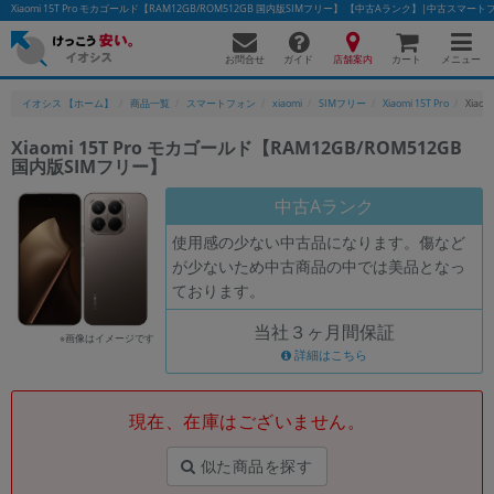
Xiaomi 15T Pro モカゴールド【RAM12GB/ROM512GB 国内版SIMフリー】 【中古Aランク】|中古スマ
お問合せ
店舗案内
メニュー
ガイド
カート
イオシス 【ホーム】
商品一覧
スマートフォン
xiaomi
SIMフリー
Xiaomi 15T Pro
Xiao
Xiaomi 15T Pro モカゴールド【RAM12GB/ROM512GB
国内版SIMフリー】
かんたんパソコン検索に切り替える
中古Aランク
使用感の少ない中古品になります。傷など
フリーワード
が少ないため中古商品の中では美品となっ
ております。
除外ワード
当社３ヶ月間保証
人気の検索ワード：
Let's note
EliteBook
MacBook
※画像はイメージです
詳細はこちら
カテゴリー
商品ジャンルの絞り込み
「スマートフォン」「タブレット」など
現在、在庫はございません。
シリーズ
似た商品を探す
商品シリーズ名・ブランド名の絞り込み。