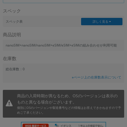
~
スペック
容量
スペック表
詳しく見る
~
商品説明
モニタサイズ
nanoSIM+nanoSIM/nanoSIM+eSIM/eSIM+eSIMの組み合わせが利用可能
~
在庫数
価格
総在庫数：0
※ページ上の在庫数表示について
円 ～
円
商品の入荷時期が異なるため、OSのバージョンは表示の
発売日
ものと異なる場合がございます。
個別にOSのバージョンや製造番号などの情報はお答えできかねますので予
月 から
年
めご了承ください。
月 まで
年