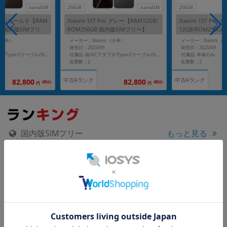
nanoSIM
256GB
nanoSIM
256GB
ro モカゴールド【RAM
Xiaomi 15T Pro グレー【RAM12GB/
Xiaomi 15T Pr
GB 国内版SIMフリ
ROM256GB 国内版SIMフリー】
12GB/ROM256G
ー】
（小米）
メーカー：Xiaomi （小米）
メーカー：Xiaomi （
発売日：2025/09
発売日：2025/09
付属品: 本体のみ
付属品: 箱/ACアダプタ/Type-Cケーブル/SIM取り出しピン/ソフトケース/クイックガイド
付属品: 箱/ACアダプタ/Type-Cケーブル/SIM取り出しピン/ソフトケース/クイックガイド
在庫数：2
在庫数：2
中古Aランク
中古Aランク
82,800
82,800
(税込)
(税込)
円
円
国内版SIMフリー
もっと見る