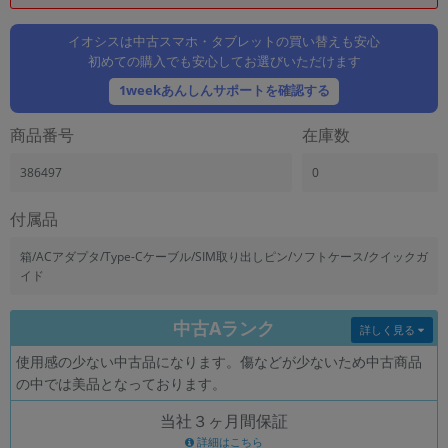
「iPhone」「Xperia」「Galaxy」など
メーカー
イオシスは中古スマホ・タブレットの買い替えも安心
初めての購入でも安心してお選びいただけます
製造、販売メーカーの絞り込み
「Apple」「SONY」「SHARP」など
1weekあんしんサポートを確認する
機能・特徴
商品番号
在庫数
商品の搭載機能による絞り込み
「5G対応」「防水」「ワンセグ」など
386497
0
ドライブ
ドライブの絞り込み
付属品
ランク
箱/ACアダプタ/Type-Cケーブル/SIM取り出しピン/ソフトケース/クイックガ
商品状態の絞り込み
イド
「新品」「未使用」「中古」など
CPU
中古Aランク
詳しく見る
CPUの絞り込み
使用感の少ない中古品になります。傷などが少ないため中古商品
OS
の中では美品となっております。
OSの絞り込み
当社３ヶ月間保証
メモリ
詳細はこちら