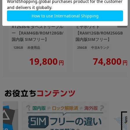
motorola moto g06
AQUOS R10 SH-M31 カシ
XT2535-6 タペストリーブル
ミヤホワイト
ー 【RAM4GB/ROM128GB/
【RAM12GB/ROM256GB
国内版 SIMフリー】
国内版SIMフリー】
128GB
未使用品
256GB
中古Aランク
19,800
74,800
円
円