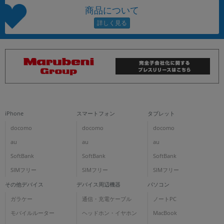
商品について
iPhone
スマートフォン
タブレット
docomo
docomo
docomo
au
au
au
SoftBank
SoftBank
SoftBank
SIMフリー
SIMフリー
SIMフリー
その他デバイス
デバイス周辺機器
パソコン
ガラケー
通信・充電ケーブル
ノートPC
モバイルルーター
ヘッドホン・イヤホン
MacBook