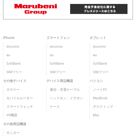
iPhone
スマートフォン
タブレット
docomo
docomo
docomo
au
au
au
SoftBank
SoftBank
SoftBank
SIMフリー
SIMフリー
SIMフリー
その他デバイス
デバイス周辺機器
パソコン
ガラケー
通信・充電ケーブル
ノートPC
モバイルルーター
ヘッドホン・イヤホン
MacBook
スマートウォッチ
ケース
デスクトップ
VR機器
Mac
その他周辺機器
モニター