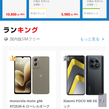
付属品: 本体のみ
付属品: 本体のみ
在庫数：1
在庫数：1
中古Cランク
中古Bランク
10,800
5,980
(税込)
(税込)
円
円
国内版SIMフリー
もっと見る
motorola moto g06
Xiaomi POCO M8 5G ブラ
XT2535-6 ローレルオーク
ック