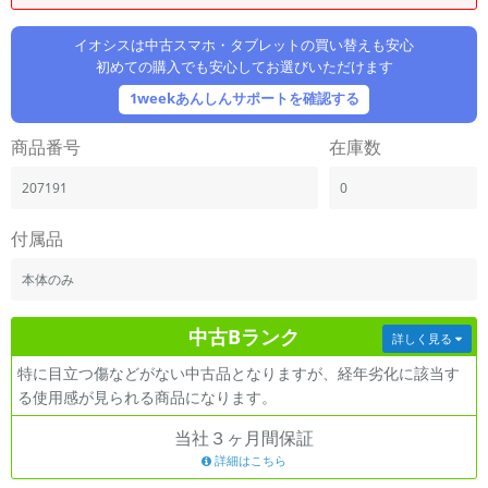
「iPhone」「Xperia」「Galaxy」など
メーカー
イオシスは中古スマホ・タブレットの買い替えも安心
初めての購入でも安心してお選びいただけます
製造、販売メーカーの絞り込み
「Apple」「SONY」「SHARP」など
1weekあんしんサポートを確認する
機能・特徴
商品番号
在庫数
商品の搭載機能による絞り込み
「5G対応」「防水」「ワンセグ」など
207191
0
ドライブ
ドライブの絞り込み
付属品
ランク
本体のみ
商品状態の絞り込み
「新品」「未使用」「中古」など
中古Bランク
詳しく見る
CPU
特に目立つ傷などがない中古品となりますが、経年劣化に該当す
CPUの絞り込み
る使用感が見られる商品になります。
OS
当社３ヶ月間保証
OSの絞り込み
詳細はこちら
メモリ