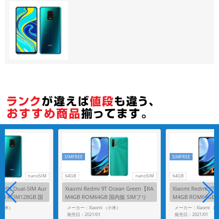
各項目のチェックボックスは「or検索」となります。
ただし機能別のみ「and検索」となります。
SIMFREE
SIMFREE
nanoSIM
64GB
nanoSIM
64GB
te9S Dual-SIM Aur
Xiaomi Redmi 9T Ocean Green【RA
Xiaomi Redmi 9T
6GB ROM128GB 国
M4GB ROM64GB 国内版 SIMフリ
M4GB ROM64GB
】
ー】
ー】
（小米）
メーカー：Xiaomi （小米）
メーカー：Xiaomi （
発売日：2021/01
発売日：2021/01