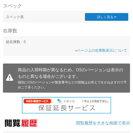
スペック
~
スペック表
詳しく見る
容量
在庫数
~
総在庫数：0
モニタサイズ
※ページ上の在庫数表示について
~
商品の入荷時期が異なるため、OSのバージョンは表示の
価格
ものと異なる場合がございます。
円 ～
円
個別にOSのバージョンや製造番号などの情報はお答えできかねますので予
めご了承ください。
発売日
月 から
年
閲覧履歴を大きな画面で表示
月 まで
年