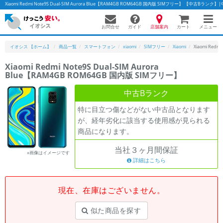
Xiaomi Redmi Note9S Dual-SIM Aurora Blue【RAM4GB ROM64GB 国内版 SIMフリー】 【中
お問合せ
店舗案内
メニュー
ガイド
カート
イオシス 【ホーム】
商品一覧
スマートフォン
xiaomi
SIMフリー
Xiaomi
Xiaomi Redm
Xiaomi Redmi Note9S Dual-SIM Aurora
Blue【RAM4GB ROM64GB 国内版 SIMフリー】
かんたんパソコン検索に切り替える
中古Bランク
特に目立つ傷などがない中古品となります
フリーワード
が、経年劣化に該当する使用感が見られる
商品になります。
除外ワード
当社３ヶ月間保証
人気の検索ワード：
Let's note
EliteBook
MacBook
※画像はイメージです
詳細はこちら
カテゴリー
商品ジャンルの絞り込み
「スマートフォン」「タブレット」など
現在、在庫はございません。
シリーズ
似た商品を探す
商品シリーズ名・ブランド名の絞り込み。