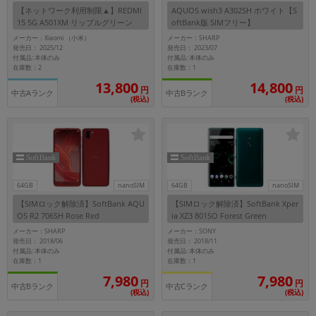
【ネットワーク利用制限▲】REDMI
AQUOS wish3 A302SH ホワイト【S
15 5G A501XM リップルグリーン
oftBank版 SIMフリー】
【RAM4GB/ROM128GB SoftBank版
メーカー：Xiaomi （小米）
メーカー：SHARP
SIMフリー】
発売日： 2025/12
発売日： 2023/07
付属品: 本体のみ
付属品: 本体のみ
在庫数：2
在庫数：1
13,800
14,800
円
円
中古Aランク
中古Bランク
(税込)
(税込)
64GB
nanoSIM
64GB
nanoSIM
【SIMロック解除済】SoftBank AQU
【SIMロック解除済】SoftBank Xper
OS R2 706SH Rose Red
ia XZ3 801SO Forest Green
メーカー：SHARP
メーカー：SONY
発売日： 2018/06
発売日： 2018/11
付属品: 本体のみ
付属品: 本体のみ
在庫数：1
在庫数：1
7,980
7,980
円
円
中古Bランク
中古Cランク
(税込)
(税込)