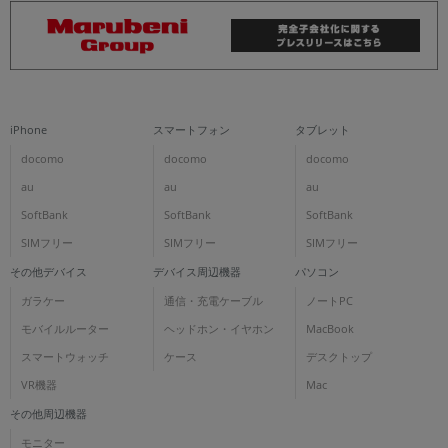
iPhone
スマートフォン
タブレット
docomo
docomo
docomo
au
au
au
SoftBank
SoftBank
SoftBank
SIMフリー
SIMフリー
SIMフリー
その他デバイス
デバイス周辺機器
パソコン
ガラケー
通信・充電ケーブル
ノートPC
モバイルルーター
ヘッドホン・イヤホン
MacBook
スマートウォッチ
ケース
デスクトップ
VR機器
Mac
その他周辺機器
モニター