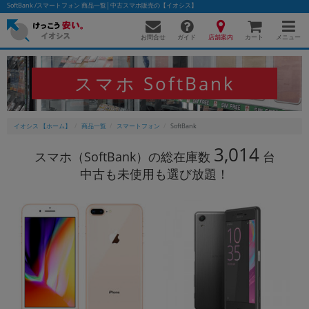
SoftBank /スマートフォン 商品一覧│中古スマホ販売の【イオシス】
お問合せ
店舗案内
メニュー
ガイド
カート
スマホ SoftBank
かんたんパソコン検索に切り替える
イオシス 【ホーム】
商品一覧
スマートフォン
SoftBank
3,014
スマホ（SoftBank）の総在庫数
台
フリーワード
中古も未使用も選び放題！
除外ワード
人気の検索ワード：
Let's note
EliteBook
MacBook
カテゴリー
商品ジャンルの絞り込み
「スマートフォン」「タブレット」など
シリーズ
商品シリーズ名・ブランド名の絞り込み。