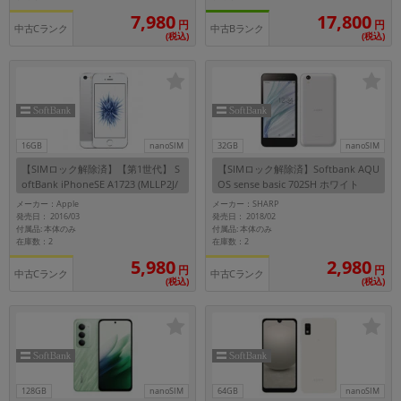
17,800
7,980
円
円
中古Cランク
中古Bランク
(税込)
(税込)
16GB
nanoSIM
32GB
nanoSIM
【SIMロック解除済】【第1世代】 S
【SIMロック解除済】Softbank AQU
oftBank iPhoneSE A1723 (MLLP2J/
OS sense basic 702SH ホワイト
A) 16GB シルバー
メーカー：Apple
メーカー：SHARP
発売日： 2016/03
発売日： 2018/02
付属品: 本体のみ
付属品: 本体のみ
在庫数：2
在庫数：2
5,980
2,980
円
円
中古Cランク
中古Cランク
(税込)
(税込)
128GB
nanoSIM
64GB
nanoSIM