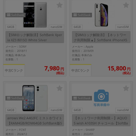
64GB
nanoSIM
64GB
nanoSIM
【SIMロック解除済】SoftBank Xper
【SIMロック解除済】【ネットワー
ia XZ3 801SO White Silver
ク利用制限▲】SoftBank iPhoneXS
A2098 (MTAX2J/A) 64GB シルバー
メーカー：SONY
メーカー：Apple
発売日： 2018/11
発売日： 2018/09
付属品: 本体のみ
付属品: 本体のみ
在庫数：1
在庫数：1
15,800
7,980
円
円
中古Cランク
中古Cランク
(税込)
(税込)
64GB
nanoSIM
64GB
nanoSIM
arrows We2 A402FC ミストホワイト
【ネットワーク利用制限－】AQUO
【RAM4GB/ROM64GB SoftBank版S
S wish A103SH チャコール【SoftBa
IMフリー】
nk版 SIMフリー】
メーカー：FCNT
メーカー：SHARP
発売日： 2024/12
発売日： 2022/01