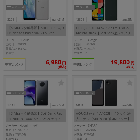
32GB
nanoSIM
128GB
nanoSIM
【SIMロック解除済】Softbank AQU
Google Pixel5a 5G G4S1M 128GB
OS sense3 basic 907SH Silver
Mostly Black【SoftBank版SIMフリ
ー】
メーカー：SHARP
メーカー：Google
発売日： 2019/11
発売日： 2021/08
付属品: 本体のみ
付属品: 本体のみ
在庫数：3
在庫数：2
6,980
19,800
円
円
中古Cランク
中古Bランク
(税込)
(税込)
128GB
nanoSIM
64GB
nanoSIM
【SIMロック解除済】SoftBank Red
AQUOS wish4 A403SH ブラック 法
mi Note 9T A001XM 128GB ナイト
人モデル【SoftBank版SIMフリー】
フォールブラック
メーカー：Xiaomi （小米）
メーカー：SHARP
発売日： 2021/02
発売日： 2024/07
付属品: 本体のみ
付属品: 本体のみ
在庫数：2
在庫数：2