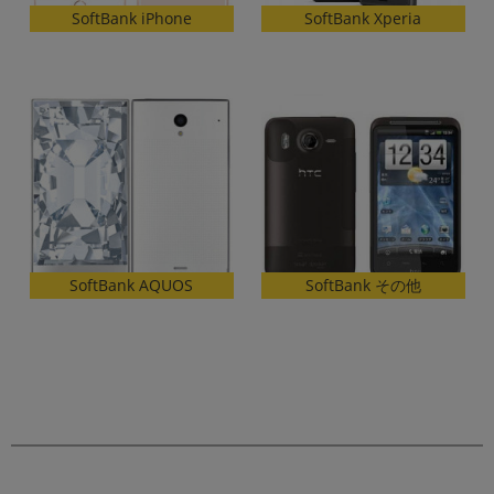
「iPhone」「Xperia」「Galaxy」など
SoftBank iPhone
SoftBank Xperia
メーカー
製造、販売メーカーの絞り込み
「Apple」「SONY」「SHARP」など
機能・特徴
商品の搭載機能による絞り込み
「5G対応」「防水」「ワンセグ」など
ドライブ
ドライブの絞り込み
ランク
SoftBank AQUOS
SoftBank その他
商品状態の絞り込み
「新品」「未使用」「中古」など
CPU
CPUの絞り込み
OS
OSの絞り込み
メモリ