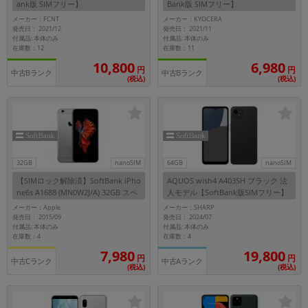
ank版 SIMフリー】
Bank版 SIMフリー】
メーカー：FCNT
メーカー：KYOCERA
各項目のチェックボックスは「or検索」となります。
発売日： 2021/12
発売日： 2021/11
ただし機能別のみ「and検索」となります。
付属品: 本体のみ
付属品: 本体のみ
在庫数：12
在庫数：11
10,800
6,980
円
円
中古Bランク
中古Bランク
(税込)
(税込)
32GB
nanoSIM
64GB
nanoSIM
【SIMロック解除済】SoftBank iPho
AQUOS wish4 A403SH ブラック 法
ne6s A1688 (MN0W2J/A) 32GB スペ
人モデル【SoftBank版SIMフリー】
ースグレイ
メーカー：Apple
メーカー：SHARP
発売日： 2015/09
発売日： 2024/07
付属品: 本体のみ
付属品: 本体のみ
在庫数：4
在庫数：4
7,980
19,800
円
円
中古Cランク
中古Aランク
(税込)
(税込)