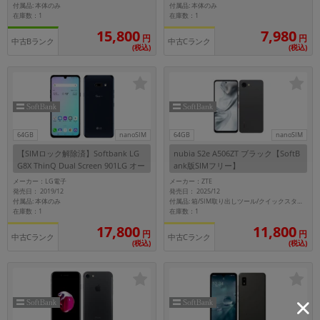
付属品: 本体のみ
付属品: 本体のみ
在庫数：1
在庫数：1
15,800
7,980
円
円
中古Bランク
中古Cランク
(税込)
(税込)
64GB
nanoSIM
64GB
nanoSIM
【SIMロック解除済】Softbank LG
nubia S2e A506ZT ブラック【SoftB
G8X ThinQ Dual Screen 901LG オー
ank版SIMフリー】
ロラブラック
メーカー：LG電子
メーカー：ZTE
発売日： 2019/12
発売日： 2025/12
付属品: 本体のみ
付属品: 箱/SIM取り出しツール/クイックスタート
在庫数：1
在庫数：1
17,800
11,800
円
円
中古Cランク
中古Cランク
(税込)
(税込)