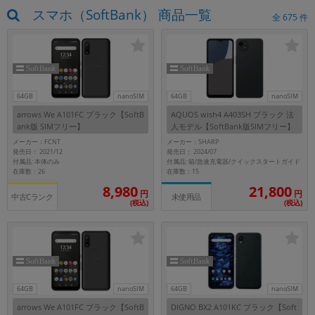
スマホ（SoftBank） 商品一覧
~
全
675
件
容量
~
64GB
nanoSIM
64GB
nanoSIM
モニタサイズ
arrows We A101FC ブラック【SoftB
AQUOS wish4 A403SH ブラック 法
ank版 SIMフリー】
人モデル【SoftBank版SIMフリー】
~
メーカー：FCNT
メーカー：SHARP
発売日： 2021/12
発売日： 2024/07
付属品: 本体のみ
付属品: 箱/急速充電器/クイックスタートガイド
価格
在庫数：26
在庫数：15
8,980
21,800
円 ～
円
円
円
中古Cランク
未使用品
(税込)
(税込)
発売日
月 から
年
64GB
nanoSIM
64GB
nanoSIM
月 まで
年
arrows We A101FC ブラック【SoftB
DIGNO BX2 A101KC ブラック【Soft