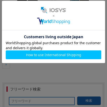
128GB
nanoSIM
64GB
nanoSIM
【SIMロック解除済】SoftBank iPho
AQUOS wish A103SH チャコール
ne7 A1779 (MNCK2J/A) 128GB ブラ
【SoftBank版 SIMフリー】
ック
メーカー：Apple
メーカー：SHARP
発売日： 2016/09
発売日： 2022/01
付属品: 本体のみ
付属品: 箱/急速充電器/クイックスイッチアダプタ/マニュアル
在庫数：1
在庫数：1
10,800
10,800
円
円
中古Bランク
中古Bランク
(税込)
(税込)
«
1
2
3
4
5
6
7
8
...
28
29
»
フリーワード検索
検索