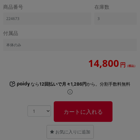
「iPhone」「Xperia」「Galaxy」など
商品番号
在庫数
メーカー
224673
3
製造、販売メーカーの絞り込み
「Apple」「SONY」「SHARP」など
付属品
機能・特徴
商品の搭載機能による絞り込み
本体のみ
「5G対応」「防水」「ワンセグ」など
ドライブ
14,800
円
ドライブの絞り込み
（税込）
ランク
なら
12回払いで月々1,286円
から。分割手数料無料
商品状態の絞り込み
「新品」「未使用」「中古」など
CPU
CPUの絞り込み
カートに入れる
OS
OSの絞り込み
お気に入りに追加
メモリ