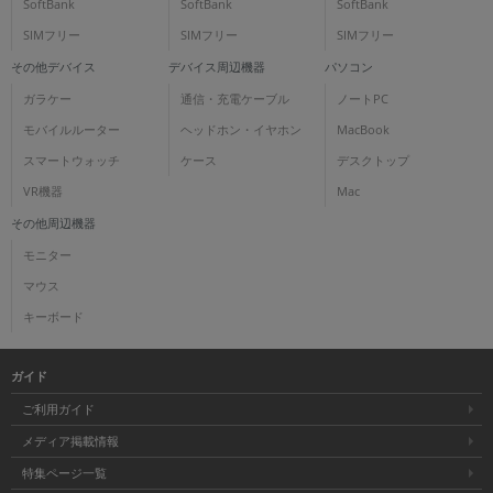
SoftBank
SoftBank
SoftBank
SIMフリー
SIMフリー
SIMフリー
その他デバイス
デバイス周辺機器
パソコン
ガラケー
通信・充電ケーブル
ノートPC
モバイルルーター
ヘッドホン・イヤホン
MacBook
スマートウォッチ
ケース
デスクトップ
VR機器
Mac
その他周辺機器
モニター
マウス
キーボード
ガイド
ご利用ガイド
メディア掲載情報
特集ページ一覧