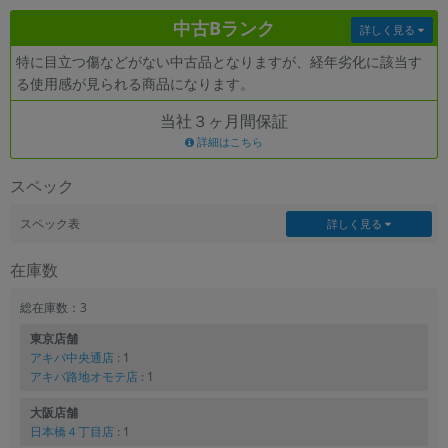
中古Bランク
詳しく見る
各項目のチェックボックスは「or検索」となります。
ただし機能別のみ「and検索」となります。
特に目立つ傷などがない中古品となりますが、経年劣化に該当す
る使用感が見られる商品になります。
当社３ヶ月間保証
詳細はこちら
スペック
スペック表
詳しく見る
在庫数
総在庫数：3
東京店舗
アキバ中央通店
: 1
アキバ路地オモテ店
: 1
大阪店舗
日本橋４丁目店
: 1