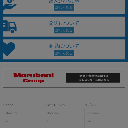
お支払い方法
発送について
商品について
iPhone
スマートフォン
タブレット
docomo
docomo
docomo
au
au
au