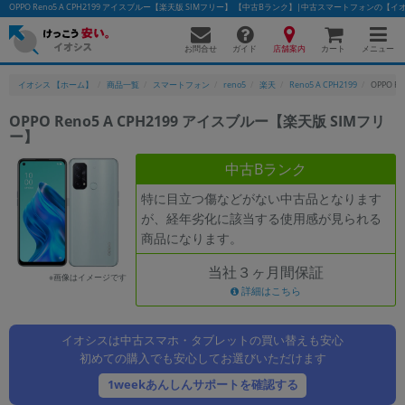
OPPO Reno5 A CPH2199 アイスブルー【楽天版 SIMフリー】 【中古Bランク】|中古スマートフォンの【
お問合せ
店舗案内
メニュー
ガイド
カート
イオシス 【ホーム】
商品一覧
スマートフォン
reno5
楽天
Reno5 A CPH2199
OPPO R
OPPO Reno5 A CPH2199 アイスブルー【楽天版 SIMフリ
ー】
かんたんパソコン検索に切り替える
中古Bランク
特に目立つ傷などがない中古品となります
フリーワード
が、経年劣化に該当する使用感が見られる
商品になります。
除外ワード
当社３ヶ月間保証
人気の検索ワード：
Let's note
EliteBook
MacBook
※画像はイメージです
詳細はこちら
カテゴリー
商品ジャンルの絞り込み
イオシスは中古スマホ・タブレットの買い替えも安心
「スマートフォン」「タブレット」など
初めての購入でも安心してお選びいただけます
シリーズ
1weekあんしんサポートを確認する
商品シリーズ名・ブランド名の絞り込み。