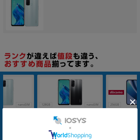
nanoSIM
128GB
nanoSIM
256GB
 CPH2199 アイスブ
OPPO Reno5 A CPH2199 シルバー
Google Pixel10a 
Mフリー】
ブラック 【楽天版 SIMフリー】
ender【docomo
メーカー：OPPO
メーカー：Google
発売日：2021/06
発売日：2026/04
付属品: 本体のみ
在庫数：1
在庫数：2