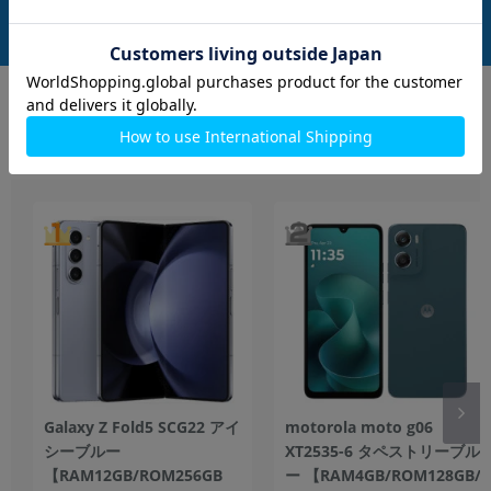
中古Bランク
未使用品
14,800
14,800
(税込)
(税込)
円
円
Androidスマホ
もっと見る
Galaxy Z Fold5 SCG22 アイ
motorola moto g06
シーブルー
XT2535-6 タペストリーブル
【RAM12GB/ROM256GB
ー 【RAM4GB/ROM128GB/