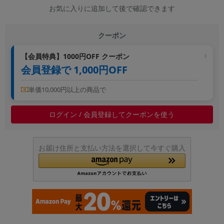
お気に入りに追加して後で確認できます
~
クーポン
容量
~
【会員特典】1000円OFF クーポン
会員登録で 1,000円OFF
モニタサイズ
単価10,000円以上の商品で
~
ログイン / 会員登録してクーポンを使う
価格
円 ～
円
お届け住所と支払い方法を選択して今すぐ購入
発売日
月 から
年
月 まで
年