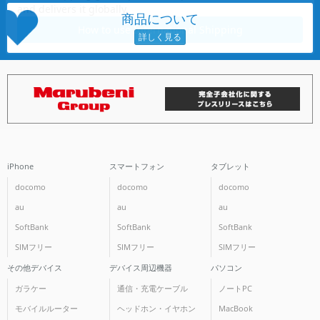
商品について
各項目のチェックボックスは「or検索」となります。
ただし機能別のみ「and検索」となります。
iPhone
スマートフォン
タブレット
docomo
docomo
docomo
au
au
au
SoftBank
SoftBank
SoftBank
SIMフリー
SIMフリー
SIMフリー
その他デバイス
デバイス周辺機器
パソコン
ガラケー
通信・充電ケーブル
ノートPC
モバイルルーター
ヘッドホン・イヤホン
MacBook