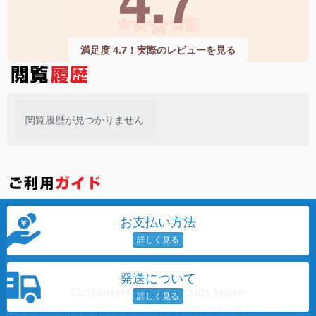
~
満足度 4.7！実際のレビューを見る
容量
~
モニタサイズ
閲覧履歴が見つかりません
~
価格
円 ～
円
お支払い方法
発売日
月 から
年
発送について
月 まで
年