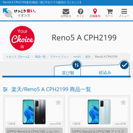
Reno5 A CPH2199(楽天)商品一覧│中古スマホ販売の【イオシス】
お問合せ
店舗案内
メニュー
ガイド
カート
Reno5 A CPH2199
かんたんパソコン検索に切り替える
イオシス 【ホーム】
商品一覧
スマートフォン
reno5
楽天
Reno5 A CPH2199
フリーワード
並び順
絞込み
除外ワード
楽天/Reno5 A CPH2199 商品一覧
人気の検索ワード：
Let's note
EliteBook
MacBook
カテゴリー
商品ジャンルの絞り込み
「スマートフォン」「タブレット」など
シリーズ
128GB
nanoSIM
128GB
nanoSIM
商品シリーズ名・ブランド名の絞り込み。
OPPO Reno5 A CPH2199 シルバー
OPPO Reno5 A CPH2199 アイスブ
「iPhone」「Xperia」「Galaxy」など