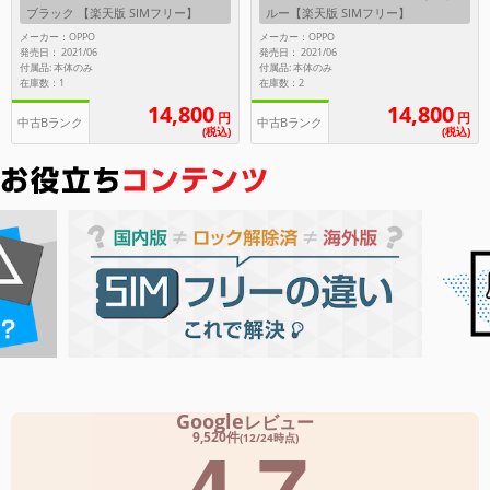
ブラック 【楽天版 SIMフリー】
ルー【楽天版 SIMフリー】
メーカー：OPPO
メーカー：OPPO
メーカー
発売日： 2021/06
発売日： 2021/06
製造、販売メーカーの絞り込み
付属品: 本体のみ
付属品: 本体のみ
「Apple」「SONY」「SHARP」など
在庫数：1
在庫数：2
14,800
14,800
円
円
機能・特徴
中古Bランク
中古Bランク
(税込)
(税込)
商品の搭載機能による絞り込み
「5G対応」「防水」「ワンセグ」など
ドライブ
ドライブの絞り込み
ランク
商品状態の絞り込み
「新品」「未使用」「中古」など
CPU
CPUの絞り込み
OS
Google
レビュー
4.7
OSの絞り込み
9,520件
(12/24時点)
メモリ