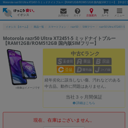
Motorola razr50 Ultra XT2451-5 ミッドナイトブルー【RAM12GB/ROM512GB 国内版SIMフリ
お問合せ
店舗案内
メニュー
ガイド
カート
イオシス 【ホーム】
商品一覧
スマートフォン
razr50
SIMフリー
razr50 Ultra XT2451-5
Motorola razr50 Ultra XT2451-5 ミッドナイトブルー
【RAM12GB/ROM512GB 国内版SIMフリー】
かんたんパソコン検索に切り替える
中古Cランク
フリーワード
除外ワード
経年劣化に該当しない傷、汚れなどのある
中古品。動作に問題はありません。
人気の検索ワード：
Let's note
EliteBook
MacBook
※画像はイメージです
当社３ヶ月間保証
カテゴリー
詳細はこちら
商品ジャンルの絞り込み
「スマートフォン」「タブレット」など
シリーズ
現在、在庫はございません。
商品シリーズ名・ブランド名の絞り込み。