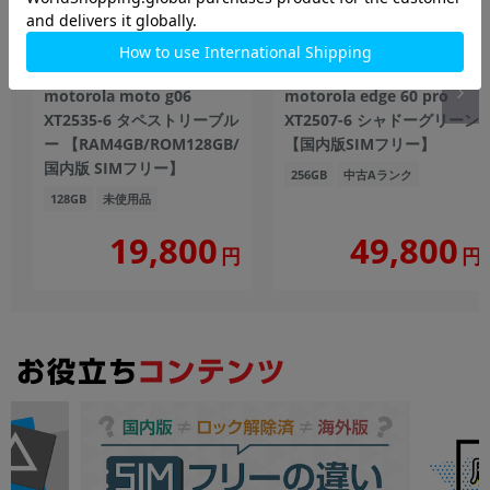
motorola moto g06
motorola edge 60 pro
XT2535-6 タペストリーブル
XT2507-6 シャドーグリーン
ー 【RAM4GB/ROM128GB/
【国内版SIMフリー】
国内版 SIMフリー】
256GB
中古Aランク
128GB
未使用品
19,800
49,800
円
円