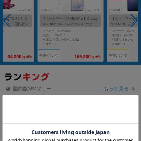
nanoSIM
256GB
nanoSIM
128GB
Ultra XT2451-5 ホ
【ネットワーク利用制限▲】Galaxy
【ネットワーク利用制
/512GB 国内版SI
S26 Ultra SM-S948Z 256GB ホワイト
V SO-53D ブルー
【SoftBank版 SIMフリー】
リー】
LA
メーカー：SAMSUNG
メーカー：SONY
発売日：2025/02
発売日：2023/10
付属品: 本体のみ(Sペン装着)
付属品: 本体のみ
在庫数：1
在庫数：1
中古Aランク
中古Cランク
169,800
64,800
(税込)
(税込)
円
円
国内版SIMフリー
もっと見る