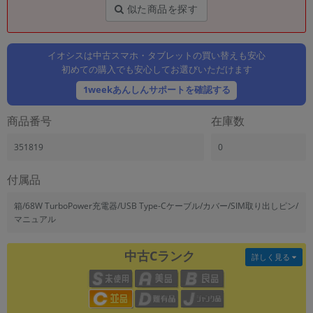
「iPhone」「Xperia」「Galaxy」など
似た商品を探す
メーカー
製造、販売メーカーの絞り込み
「Apple」「SONY」「SHARP」など
イオシスは中古スマホ・タブレットの買い替えも安心
初めての購入でも安心してお選びいただけます
機能・特徴
1weekあんしんサポートを確認する
商品の搭載機能による絞り込み
「5G対応」「防水」「ワンセグ」など
商品番号
在庫数
ドライブ
ドライブの絞り込み
351819
0
ランク
付属品
商品状態の絞り込み
「新品」「未使用」「中古」など
箱/68W TurboPower充電器/USB Type-Cケーブル/カバー/SIM取り出しピン/
マニュアル
CPU
CPUの絞り込み
中古Cランク
詳しく見る
OS
OSの絞り込み
メモリ