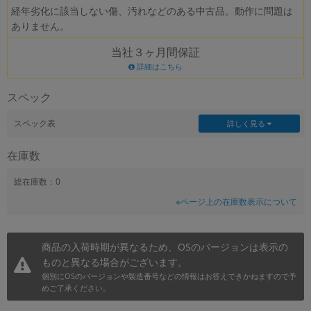
経年劣化に該当しない傷、汚れなどのある中古品。動作に問題は
~
ありません。
当社３ヶ月間保証
容量
詳細はこちら
~
スペック
モニタサイズ
スペック表
詳しく見る
~
在庫数
価格
総在庫数：0
円 ～
円
※ページ上の在庫数表示について
商品の入荷時期が異なるため、OSのバージョンは表示の
発売日
ものと異なる場合がございます。
月 から
年
個別にOSのバージョンや製造番号などの情報はお答えできかねますので予
めご了承ください。
月 まで
年