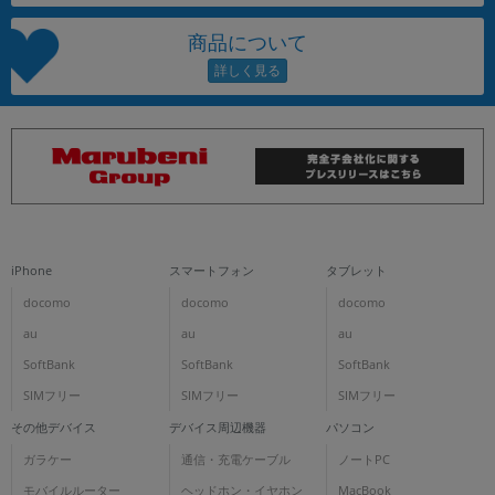
商品について
iPhone
スマートフォン
タブレット
docomo
docomo
docomo
au
au
au
SoftBank
SoftBank
SoftBank
SIMフリー
SIMフリー
SIMフリー
その他デバイス
デバイス周辺機器
パソコン
ガラケー
通信・充電ケーブル
ノートPC
モバイルルーター
ヘッドホン・イヤホン
MacBook