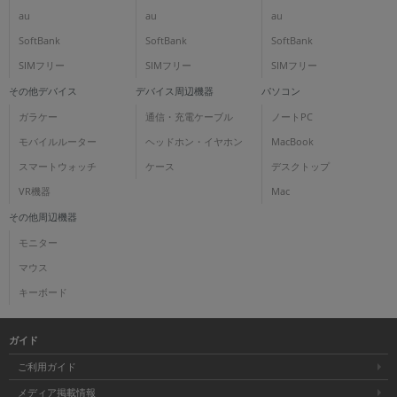
au
au
au
SoftBank
SoftBank
SoftBank
SIMフリー
SIMフリー
SIMフリー
その他デバイス
デバイス周辺機器
パソコン
ガラケー
通信・充電ケーブル
ノートPC
モバイルルーター
ヘッドホン・イヤホン
MacBook
スマートウォッチ
ケース
デスクトップ
VR機器
Mac
その他周辺機器
モニター
マウス
キーボード
ガイド
ご利用ガイド
メディア掲載情報