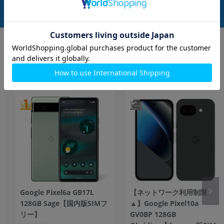
中古Bランク
中古Bランク
87,800
97,800
(税込)
(税込)
円
円
もっと見る
Google Pixel
Google Pixel6a GB17L
【ネットワーク利用制限
128GB Sage【国内版SIMフ
▲】Google Pixel10a
リー】
GV0BP 128GB