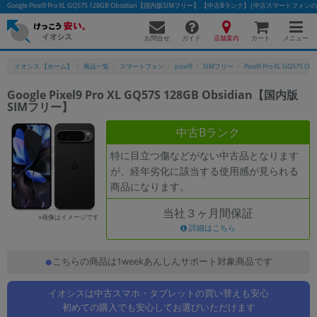
Google Pixel9 Pro XL GQ57S 128GB Obsidian【国内版SIMフリー】 【中古Bランク】|中古スマートフ
お問合せ
店舗案内
メニュー
ガイド
カート
イオシス 【ホーム】
商品一覧
スマートフォン
pixel9
SIMフリー
Pixel9 Pro XL GQ57S Obs
Google Pixel9 Pro XL GQ57S 128GB Obsidian【国内版
SIMフリー】
かんたんパソコン検索に切り替える
中古Bランク
特に目立つ傷などがない中古品となります
フリーワード
が、経年劣化に該当する使用感が見られる
商品になります。
除外ワード
当社３ヶ月間保証
人気の検索ワード：
Let's note
EliteBook
MacBook
※画像はイメージです
詳細はこちら
カテゴリー
商品ジャンルの絞り込み
こちらの商品は1weekあんしんサポート対象商品です
「スマートフォン」「タブレット」など
イオシスは中古スマホ・タブレットの買い替えも安心
シリーズ
初めての購入でも安心してお選びいただけます
商品シリーズ名・ブランド名の絞り込み。