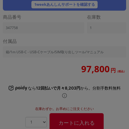
「iPhone」「Xperia」「Galaxy」など
1weekあんしんサポートを確認する
メーカー
商品番号
在庫数
製造、販売メーカーの絞り込み
「Apple」「SONY」「SHARP」など
347758
1
機能・特徴
商品の搭載機能による絞り込み
付属品
「5G対応」「防水」「ワンセグ」など
箱/1m USB-C - USB-Cケーブル/SIM取り出しツール/マニュアル
ドライブ
ドライブの絞り込み
97,800
円
ランク
（税込）
商品状態の絞り込み
「新品」「未使用」「中古」など
なら
12回払いで月々8,203円
から。分割手数料無料
CPU
CPUの絞り込み
在庫わずか。お早めにご注文ください
OS
OSの絞り込み
カートに入れる
メモリ