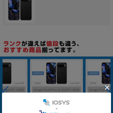
SIMFREE
SIMFREE
nanoSIM
128GB
nanoSIM
128GB
ro XL GQ57S 128GB
Google Pixel9 Pro XL GQ57S 128GB
Google Pixel9 Pr
内版SIMフリー】
Obsidian【国内版SIMフリー】
Obsidian【国内
メーカー：Google
メーカー：Google
発売日：2024/08
発売日：2024/08
付属品: 本体のみ
付属品: 箱/1m USB-C - USB-Cケーブル/SIM取り出しツール/マニュアル
在庫数：1
在庫数：1