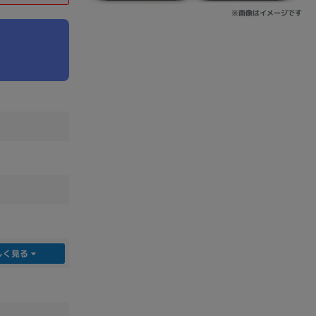
※画像はイメージです
sonic
FUJITSU
Lenovo
DVD-ROM
DVD±RW
しく見る
Ryzen 7
Ryzen 5
Core i9