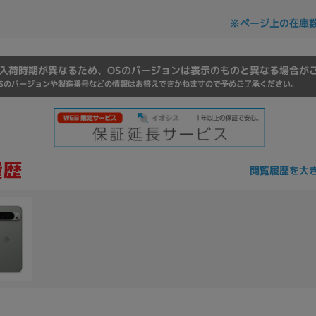
Core i7
Core i5
Core i3
そ
※ページ上の在庫
入荷時期が異なるため、OSのバージョンは表示のものと異なる場合が
メモリ
Sのバージョンや製造番号などの情報はお答えできかねますので予めご了承ください。
~
omeOS
その他
モニタサイズ
閲覧履歴を大
~
発売日
月
年
月
年