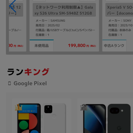
XL GQ57S 12
【ネットワーク利用制限▲】Gala
Xperia5 V 
SIMフリー】
xy S26 Ultra SM-S948Z 512GB
バー【docom
ホワイト【SoftBank版 SIMフリ
メーカー：SAMSUNG
メーカー：SONY
ー】
発売日：2025/02
発売日：2023/10
付属品: 本体のみ
付属品: 箱/1m USB-C - USB-Cケーブル/マニュアル
付属品: 箱/USBケーブル(CtoC)/Sペン/SIM取り出し用ピン/マニュアル
在庫数：1
在庫数：1
199,800
97,800
未使用品
中古Aランク
(税込)
(税込)
円
円
Google Pixel