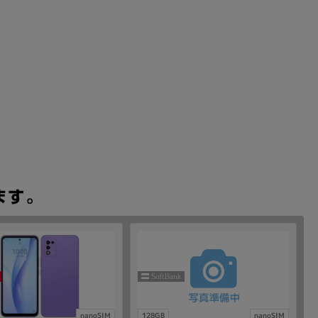
nanoSIM
128GB
nanoSIM