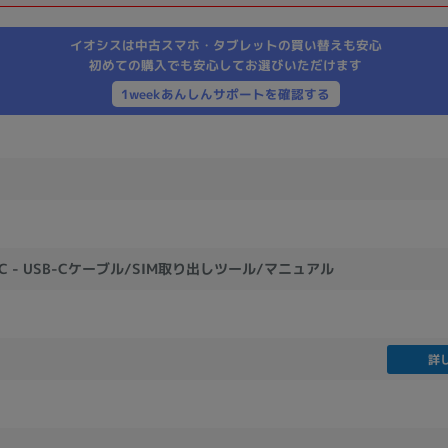
製造、販売メーカーの絞り込み
イオシスは中古スマホ・タブレットの買い替えも安心
Pana
TOSHIBA
Apple
SONY
VAIO
初めての購入でも安心してお選びいただけます
Asus
HP
1weekあんしんサポートを確認する
ドライブ
ドライブの絞り込み
DVD-マルチ
BD-ROM
BD−R
B-C - USB-Cケーブル/SIM取り出しツール/マニュアル
DVDスーパーマルチ
その他
詳
CPU
CPUの絞り込み
Apple M1
Apple M2
ンク
Cランク
Ryzen 9