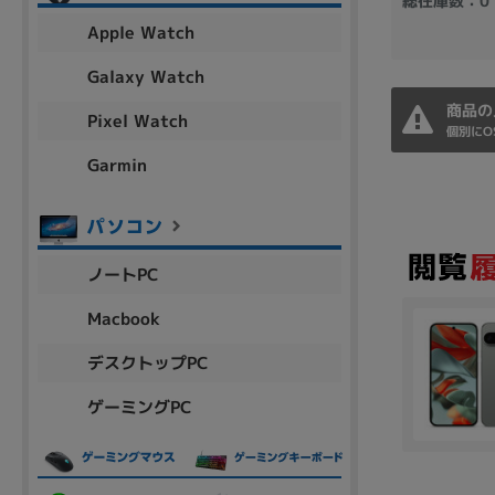
総在庫数：0
アウトレット
Apple Watch
Galaxy Watch
商品の
Pixel Watch
OS
個別にO
OSの絞り込み
Garmin
Chr
Win 11
Win 10
MacOS
Win 7
Win 8
容量
ノートPC
~
Macbook
デスクトップPC
価格
ゲーミングPC
円 ～
円