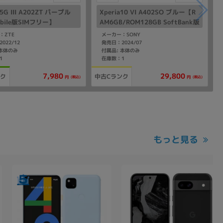
 5G III A202ZT パープル
Xperia10 VI A402SO ブルー【R
obile版SIMフリー】
AM6GB/ROM128GB SoftBank版
SIMフリー】
：ZTE
メーカー：SONY
022/12
発売日：2024/07
 本体のみ
付属品: 本体のみ
1
在庫数：1
7,980
29,800
ンク
中古Cランク
(税込)
(税込)
円
円
もっと見る