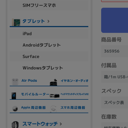
SIMフリースマホ
商品シリーズ名・ブランド名の絞り込み。
Let's note
dynabook
Thinkpad
LAVIE
FMV
macbook
Inspiron
aspire
iPad
商品番号
Androidタブレット
365956
機能・特徴
Surface
商品の搭載機能による絞り込み
付属品
Windowsタブレット
Webカメラ内蔵
箱/1m US
スペック
スペック表
ランク
商品状態の絞り込み
在庫数
新品/未使用
Aランク
Bラ
未使用
中古
新品