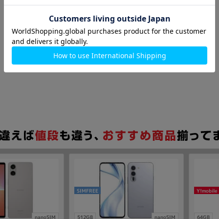
SIMFREE
Y!mobile
nanoSIM
512GB
nanoSIM
64GB