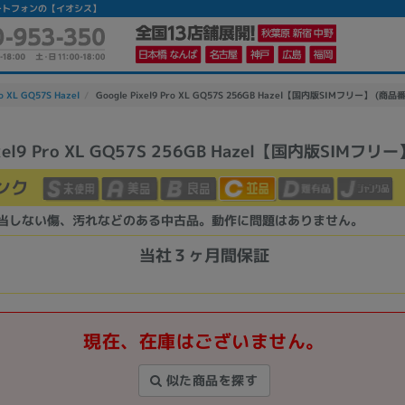
中古スマートフォンの【イオシス】
ro XL GQ57S Hazel
Google Pixel9 Pro XL GQ57S 256GB Hazel【国内版SIMフリー】 (商品番
ixel9 Pro XL GQ57S 256GB Hazel【国内版SIMフリー
かんたんパソコン検索に切り替える
ンク
当しない傷、汚れなどのある中古品。動作に問題はありません。
カテゴリー
商品ジャンルの絞り込み
当社３ヶ月間保証
ノートPC
デスクPC
モニター
現在、在庫はございません。
似た商品を探す
メーカー