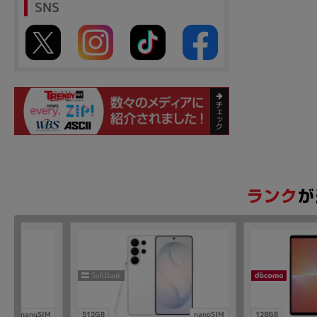
SNS
nanoSIM
512GB
nanoSIM
128GB