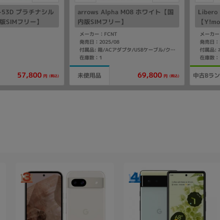
SO-53D プラチナシル
arrows Alpha M08 ホワイト【国
Libero
o版SIMフリー】
内版SIMフリー】
【Y!m
メーカー：FCNT
メーカー
発売日：2025/08
発売日：2
付属品:
付属品: 箱/ACアダプタ/USBケーブル/クイックスタートガイド
在庫数：1
在庫数：
57,800
69,800
未使用品
中古Bラ
(税込)
(税込)
円
円