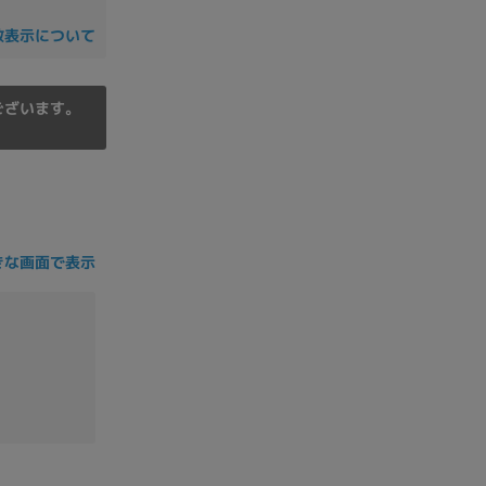
の他
数表示について
ございます。
きな画面で表示
 から
 まで