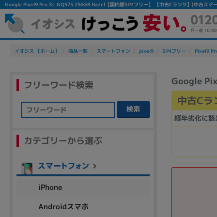
Google Pixel9 Pro XL GQ57S 256GB Hazel【国内版SIMフリー】 【中古Cランク】|
イオシス 【ホーム】
商品一覧
スマートフォン
pixel9
SIMフリー
Pixel9 P
Google P
フリーワード検索
中古Cラ
検索
経年劣化に該
フリーワード
カテゴリーから選ぶ
除外ワード
人気の検索ワード：
Let's note
EliteBook
MacBook
iPhone
Androidスマホ
シリーズ