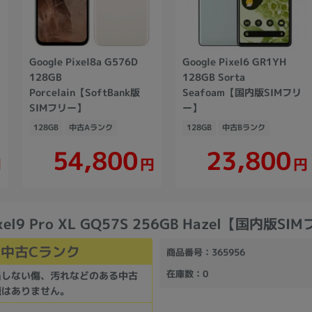
Google Pixel8a G576D
Google Pixel6 GR1YH
128GB
128GB Sorta
Porcelain【SoftBank版
Seafoam【国内版SIMフリ
SIMフリー】
ー】
128GB
中古Aランク
128GB
中古Bランク
54,800
23,800
円
円
円
ixel9 Pro XL GQ57S 256GB Hazel【国内版S
中古Cランク
商品番号
：365956
在庫数
：0
当しない傷、汚れなどのある中古
題はありません。