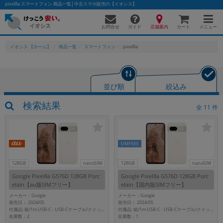
pixel8a スマートフォン 商品一覧│中古スマホ販売の【イオシス】
お問合せ
店舗案内
メニュー
ガイド
カート
イオシス 【ホーム】
商品一覧
スマートフォン
pixel8a
かんたんパソコン検索に切り替える
並び順
絞込み
検索結果
全
11
件
フリーワード
除外ワード
SIMFREE
人気の検索ワード：
Let's note
EliteBook
MacBook
128GB
nanoSIM
128GB
nanoSIM
カテゴリー
Google Pixel8a G576D 128GB Porc
Google Pixel8a G576D 128GB Porc
商品ジャンルの絞り込み
elain【au版SIMフリー】
elain【国内版SIMフリー】
「スマートフォン」「タブレット」など
メーカー：Google
メーカー：Google
発売日： 2024/05
発売日： 2024/05
シリーズ
付属品: 箱/1m USB-C - USB-Cケーブル/クイックスイッチアダプター/SIM取り出しツール/マニュアル
付属品: 箱/1m USB-C - USB-Cケーブル/クイックスイッチアダプター/SIM取り出しツール/マニュアル
在庫数：2
在庫数：1
商品シリーズ名・ブランド名の絞り込み。