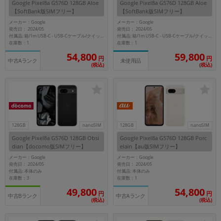
Google Pixel8a G576D 128GB Aloe
Google Pixel8a G576D 128GB Aloe
~
【SoftBank版SIMフリー】
【SoftBank版SIMフリー】
メーカー：Google
メーカー：Google
発売日： 2024/05
発売日： 2024/05
容量
付属品: 箱/1m USB-C - USB-Cケーブル/クイックスイッチアダプター/SIM取り出しツール/マニュアル
付属品: 箱/1m USB-C - USB-Cケーブル/クイックスイッチアダプター/SIM取り出しツール/マニュアル
在庫数：1
在庫数：1
~
54,800
59,800
円
円
中古Aランク
未使用品
(税込)
(税込)
モニタサイズ
~
価格
128GB
nanoSIM
128GB
nanoSIM
円 ～
円
Google Pixel8a G576D 128GB Obsi
Google Pixel8a G576D 128GB Porc
dian【docomo版SIMフリー】
elain【au版SIMフリー】
メーカー：Google
メーカー：Google
発売日： 2024/05
発売日： 2024/05
付属品: 本体のみ
付属品: 本体のみ
発売日
在庫数：3
在庫数：1
49,800
54,800
月 から
年
円
円
中古Bランク
中古Aランク
(税込)
(税込)
月 まで
年