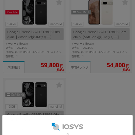
各項目のチェックボックスは「or検索」となります。
Y!mobile
ただし機能別のみ「and検索」となります。
128GB
nanoSIM
128GB
nanoSIM
Google Pixel8a G576D 128GB Obsi
Google Pixel8a G576D 128GB Porc
dian【Y!mobile版SIMフリー】
elain【SoftBank版SIMフリー】
メーカー：Google
メーカー：Google
発売日： 2024/05
発売日： 2024/05
付属品: 箱/1m USB-C - USB-Cケーブル/クイックスイッチアダプター/SIM取り出しツール/マニュアル
付属品: 箱/1m USB-C - USB-Cケーブル/クイックスイッチアダプター/SIM取り出しツール/マニュアル
在庫数：1
在庫数：1
59,800
54,800
円
円
中古Aランク
未使用品
(税込)
(税込)
128GB
nanoSIM
Google Pixel8a G576D 128GB Obsi
dian【SoftBank版SIMフリー】
メーカー：Google
発売日： 2024/05
付属品: 箱/1m USB-C - USB-Cケーブル/クイックスイッチアダプター/SIM取り出しツール/マニュアル