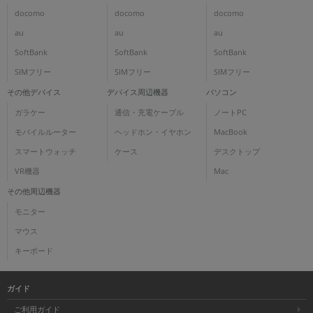
docomo
docomo
docomo
au
au
au
SoftBank
SoftBank
SoftBank
SIMフリー
SIMフリー
SIMフリー
その他デバイス
デバイス周辺機器
パソコン
ガラケー
通信・充電ケーブル
ノートPC
モバイルルーター
ヘッドホン・イヤホン
MacBook
スマートウォッチ
ケース
デスクトップ
VR機器
Mac
その他周辺機器
モニター
マウス
キーボード
ガイド
ご利用ガイド