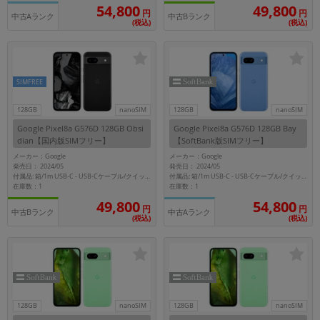
「iPhone」「Xperia」「Galaxy」など
54,800
49,800
円
円
中古Aランク
中古Bランク
(税込)
(税込)
メーカー
製造、販売メーカーの絞り込み
「Apple」「SONY」「SHARP」など
機能・特徴
SIMFREE
商品の搭載機能による絞り込み
「5G対応」「防水」「ワンセグ」など
128GB
nanoSIM
128GB
nanoSIM
Google Pixel8a G576D 128GB Obsi
Google Pixel8a G576D 128GB Bay
ドライブ
dian【国内版SIMフリー】
【SoftBank版SIMフリー】
ドライブの絞り込み
メーカー：Google
メーカー：Google
発売日： 2024/05
発売日： 2024/05
ランク
付属品: 箱/1m USB-C - USB-Cケーブル/クイックスイッチアダプター/SIM取り出しツール/マニュアル
付属品: 箱/1m USB-C - USB-Cケーブル/クイックスイッチアダプター/SIM取り出しツール/マニュアル
在庫数：1
在庫数：1
商品状態の絞り込み
「新品」「未使用」「中古」など
49,800
54,800
円
円
中古Bランク
中古Aランク
(税込)
(税込)
CPU
CPUの絞り込み
OS
OSの絞り込み
128GB
nanoSIM
128GB
nanoSIM
メモリ