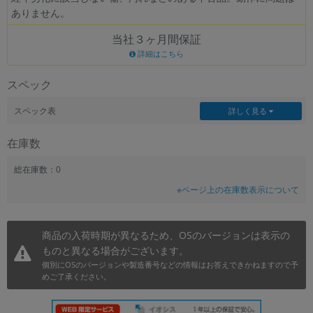
ありません。
~
当社３ヶ月間保証
容量
詳細はこちら
~
スペック
モニタサイズ
スペック表
詳しく見る
~
在庫数
価格
総在庫数：0
※ページ上の在庫数表示について
円 ～
円
商品の入荷時期が異なるため、OSのバージョンは表示の
ものと異なる場合がございます。
発売日
個別にOSのバージョンや製造番号などの情報はお答えできかねますので予
月 から
年
めご了承ください。
月 まで
年