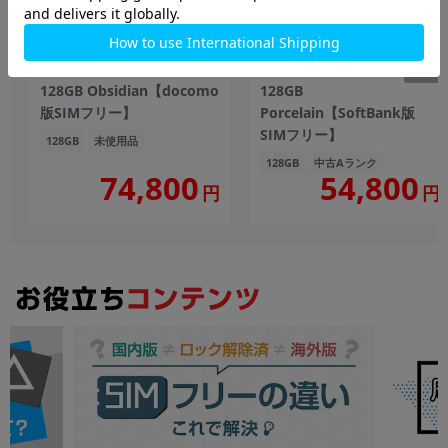
Google Pixel10a GV0BP
Google Pixel8a G576D
128GB Obsidian【docomo
128GB
版SIMフリー】
Porcelain【SoftBank版
SIMフリー】
128GB
未使用品
128GB
中古Aランク
74,800
54,800
円
円