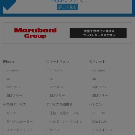
iPhone
スマートフォン
タブレット
docomo
docomo
docomo
au
au
au
SoftBank
SoftBank
SoftBank
SIMフリー
SIMフリー
SIMフリー
その他デバイス
デバイス周辺機器
パソコン
ガラケー
通信・充電ケーブル
ノートPC
モバイルルーター
ヘッドホン・イヤホン
MacBook
スマートウォッチ
ケース
デスクトップ