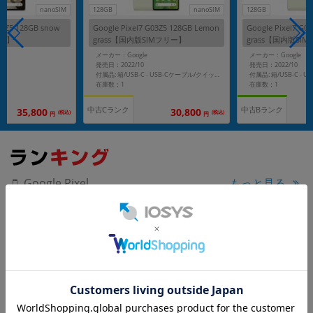
nanoSIM
128GB
nanoSIM
128GB
03Z5 128GB snow
Google Pixel7 G03Z5 128GB Lemon
Google Pixel7 G0
リー】
grass【国内版SIMフリー】
grass【国内版SI
メーカー：Google
メーカー：Google
発売日：2022/10
発売日：2022/10
付属品: 箱/USB-C - USB-Cケーブル/クイックスイッチアダプター/SIMツール/クイックスタートガイド
在庫数：1
在庫数：1
中古Cランク
中古Bランク
35,800
30,800
(税込)
(税込)
円
円
もっと見る
Google Pixel