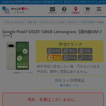
Google Pixel7 G03Z5 128GB Lemongrass【国内版SIMフリー】 【中古Cランク】|中古スマートフォンの
お問合せ
店舗案内
メニュー
ガイド
カート
イオシス 【ホーム】
商品一覧
スマートフォン
pixel7
SIMフリー
Pixel7 G03Z5
Google
Google Pixel7 G03Z5 128GB Lemongrass【国内版SIMフ
リー】
かんたんパソコン検索に切り替える
中古Cランク
フリーワード
除外ワード
経年劣化に該当しない傷、汚れなどのある
中古品。動作に問題はありません。
人気の検索ワード：
Let's note
EliteBook
MacBook
※画像はイメージです
当社３ヶ月間保証
カテゴリー
詳細はこちら
商品ジャンルの絞り込み
「スマートフォン」「タブレット」など
シリーズ
現在、在庫はございません。
商品シリーズ名・ブランド名の絞り込み。