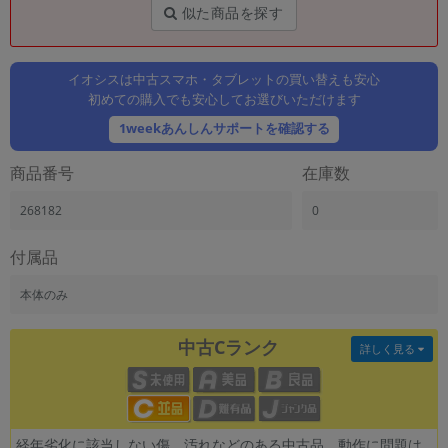
「iPhone」「Xperia」「Galaxy」など
似た商品を探す
メーカー
製造、販売メーカーの絞り込み
「Apple」「SONY」「SHARP」など
イオシスは中古スマホ・タブレットの買い替えも安心
初めての購入でも安心してお選びいただけます
機能・特徴
1weekあんしんサポートを確認する
商品の搭載機能による絞り込み
「5G対応」「防水」「ワンセグ」など
商品番号
在庫数
ドライブ
ドライブの絞り込み
268182
0
ランク
付属品
商品状態の絞り込み
「新品」「未使用」「中古」など
本体のみ
CPU
CPUの絞り込み
中古Cランク
詳しく見る
OS
OSの絞り込み
メモリ
経年劣化に該当しない傷、汚れなどのある中古品。動作に問題は