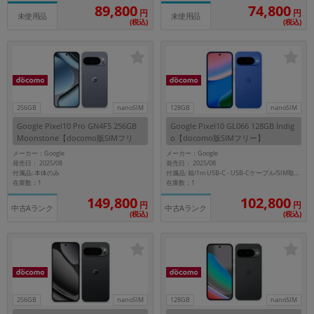
「iPhone」「Xperia」「Galaxy」など
89,800
74,800
円
円
未使用品
未使用品
(税込)
(税込)
メーカー
製造、販売メーカーの絞り込み
「Apple」「SONY」「SHARP」など
機能・特徴
商品の搭載機能による絞り込み
「5G対応」「防水」「ワンセグ」など
256GB
nanoSIM
128GB
nanoSIM
Google Pixel10 Pro GN4F5 256GB
Google Pixel10 GL066 128GB Indig
ドライブ
Moonstone【docomo版SIMフリ
o【docomo版SIMフリー】
ドライブの絞り込み
ー】
メーカー：Google
メーカー：Google
発売日： 2025/08
発売日： 2025/08
ランク
付属品: 本体のみ
付属品: 箱/1m USB-C - USB-Cケーブル/SIM取り出しツール/マニュアル
在庫数：1
在庫数：1
商品状態の絞り込み
「新品」「未使用」「中古」など
149,800
102,800
円
円
中古Aランク
中古Aランク
(税込)
(税込)
CPU
CPUの絞り込み
OS
OSの絞り込み
256GB
nanoSIM
128GB
nanoSIM
メモリ