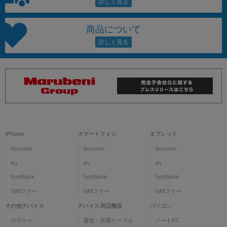
商品について
iPhone
スマートフォン
タブレット
docomo
docomo
docomo
au
au
au
SoftBank
SoftBank
SoftBank
SIMフリー
SIMフリー
SIMフリー
その他デバイス
デバイス周辺機器
パソコン
ガラケー
通信・充電ケーブル
ノートPC