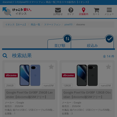
docomo(ドコモ)/pixel10 スマートフォン 商品一覧│中古スマホ販売の【イオシス】
お問合せ
店舗案内
メニュー
ガイド
カート
イオシス 【ホーム】
商品一覧
スマートフォン
pixel10
docomo
かんたんパソコン検索に切り替える
並び順
絞込み
検索結果
全
14
件
フリーワード
除外ワード
人気の検索ワード：
Let's note
EliteBook
MacBook
256GB
nanoSIM
128GB
nanoSIM
カテゴリー
Google Pixel10a GV0BP 256GB Lav
Google Pixel10a GV0BP 128GB Obs
商品ジャンルの絞り込み
ender【docomo版SIMフリー】
idian【docomo版SIMフリー】
「スマートフォン」「タブレット」など
メーカー：Google
メーカー：Google
発売日： 2026/04
発売日： 2026/04
シリーズ
付属品: 箱/1m USB-C - USB-Cケーブル/SIM取り出しツール
付属品: 箱/1m USB-C - USB-Cケーブル/SIM取り出しツール
在庫数：1
在庫数：3
商品シリーズ名・ブランド名の絞り込み。