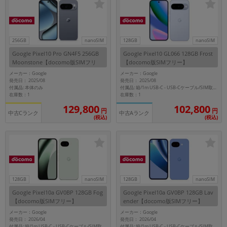
各項目のチェックボックスは「or検索」となります。
ただし機能別のみ「and検索」となります。
256GB
nanoSIM
128GB
nanoSIM
Google Pixel10 Pro GN4F5 256GB
Google Pixel10 GL066 128GB Frost
Moonstone【docomo版SIMフリ
【docomo版SIMフリー】
ー】
メーカー：Google
メーカー：Google
発売日： 2025/08
発売日： 2025/08
付属品: 本体のみ
付属品: 箱/1m USB-C - USB-Cケーブル/SIM取り出しツール/マニュアル
在庫数：1
在庫数：1
129,800
102,800
円
円
中古Cランク
中古Aランク
(税込)
(税込)
128GB
nanoSIM
128GB
nanoSIM
Google Pixel10a GV0BP 128GB Fog
Google Pixel10a GV0BP 128GB Lav
【docomo版SIMフリー】
ender【docomo版SIMフリー】
メーカー：Google
メーカー：Google
発売日： 2026/04
発売日： 2026/04
付属品: 箱/1m USB-C - USB-Cケーブル/SIM取り出しツール
付属品: 箱/1m USB-C - USB-Cケーブル/SIM取り出しツール