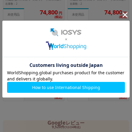
在庫数：2
在庫数：2
74,800
74,800
円
円
未使用品
未使用品
(税込)
(税込)
128GB
nanoSIM
256GB
nanoSIM
Google Pixel10 GL066 128GB Lemo
【ネットワーク利用制限▲】Google
ngrass【docomo版SIMフリー】
Pixel10a GV0BP 256GB Fog【doco
mo版SIMフリー】
メーカー：Google
メーカー：Google
発売日： 2025/08
発売日： 2026/04
付属品: 箱/1m USB-C - USB-Cケーブル/SIM取り出しツール/マニュアル
付属品: 箱/1m USB-C - USB-Cケーブル/SIM取り出しツール
在庫数：1
在庫数：1
102,800
84,800
円
円
中古Aランク
未使用品
(税込)
(税込)
Google
レビュー
9,520件
(12/24時点)