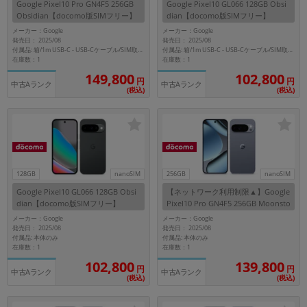
Google Pixel10 Pro GN4F5 256GB
Google Pixel10 GL066 128GB Obsi
~
Obsidian【docomo版SIMフリー】
dian【docomo版SIMフリー】
メーカー：Google
メーカー：Google
発売日： 2025/08
発売日： 2025/08
容量
付属品: 箱/1m USB-C - USB-Cケーブル/SIM取り出しツール/マニュアル
付属品: 箱/1m USB-C - USB-Cケーブル/SIM取り出しツール/マニュアル
在庫数：1
在庫数：1
~
149,800
102,800
円
円
中古Aランク
中古Aランク
(税込)
(税込)
モニタサイズ
~
価格
128GB
nanoSIM
256GB
nanoSIM
円 ～
円
Google Pixel10 GL066 128GB Obsi
【ネットワーク利用制限▲】Google
dian【docomo版SIMフリー】
Pixel10 Pro GN4F5 256GB Moonsto
ne【docomo版SIMフリー】
メーカー：Google
メーカー：Google
発売日： 2025/08
発売日： 2025/08
付属品: 本体のみ
付属品: 本体のみ
発売日
在庫数：1
在庫数：1
102,800
139,800
月 から
年
円
円
中古Aランク
中古Aランク
(税込)
(税込)
月 まで
年