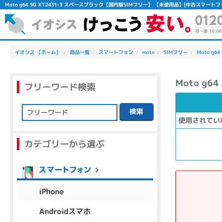
Moto g64 5G XT2431-3 スペースブラック【国内版SIMフリー】 【未使用品】|中古スマー
イオシス 【ホーム】
商品一覧
スマートフォン
moto
SIMフリー
Moto g64
Moto g
フリーワード検索
検索
使用されてい
フリーワード
カテゴリーから選ぶ
除外ワード
人気の検索ワード：
Let's note
EliteBook
MacBook
iPhone
Androidスマホ
シリーズ