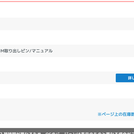
製造、販売メーカーの絞り込み
Pana
TOSHIBA
Apple
SONY
VAIO
Asus
HP
SIM取り出しピン/マニュアル
ドライブ
ドライブの絞り込み
DVD-マルチ
BD-ROM
BD−R
詳
DVDスーパーマルチ
その他
CPU
※ページ上の在庫
CPUの絞り込み
Apple M1
Apple M2
ンク
Cランク
Ryzen 9