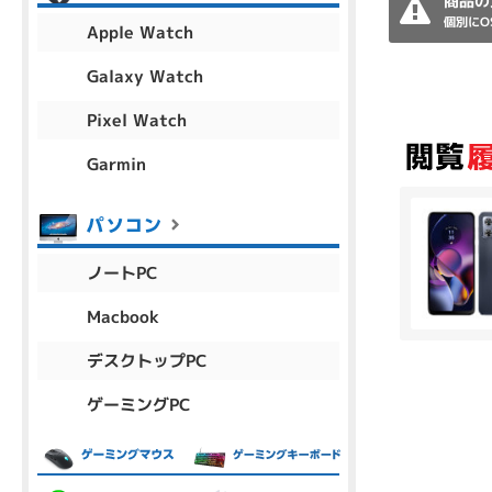
商品の
アウトレット
個別にO
Apple Watch
Galaxy Watch
Pixel Watch
OS
OSの絞り込み
Garmin
Chr
Win 11
Win 10
MacOS
Win 7
Win 8
容量
ノートPC
~
Macbook
デスクトップPC
価格
ゲーミングPC
円 ～
円