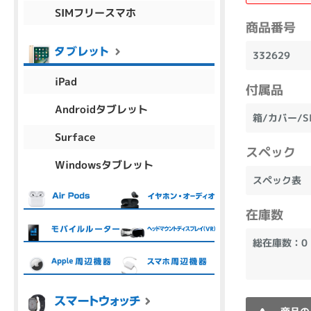
SIMフリースマホ
商品シリーズ名・ブランド名の絞り込み。
商品番号
Let's note
dynabook
Thinkpad
LAVIE
FMV
332629
macbook
Inspiron
aspire
iPad
付属品
Androidタブレット
箱/カバー/
機能・特徴
Surface
商品の搭載機能による絞り込み
スペック
Windowsタブレット
Webカメラ内蔵
スペック表
在庫数
総在庫数：0
ランク
商品状態の絞り込み
新品/未使用
Aランク
Bラ
未使用
中古
新品