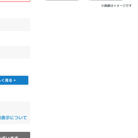
※画像はイメージです
sonic
FUJITSU
Lenovo
DVD-ROM
DVD±RW
しく見る
数表示について
Ryzen 7
Ryzen 5
Core i9