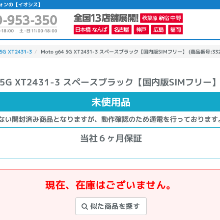
トフォンの【イオシス】
 5G XT2431-3
Moto g64 5G XT2431-3 スペースブラック【国内版SIMフリー】 (商品番号:332
64 5G XT2431-3 スペースブラック【国内版SIMフリー
かんたんパソコン検索に切り替える
未使用品
ない開封済み商品となりますが、動作確認のため通電を行っております
カテゴリー
商品ジャンルの絞り込み
当社６ヶ月保証
ノートPC
デスクPC
モニター
現在、在庫はございません。
似た商品を探す
メーカー