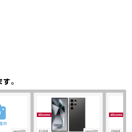
nanoSIM
512GB
nanoSIM
256GB