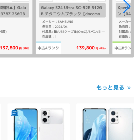
制限▲】Gala
Galaxy S24 Ultra SC-52E 512G
Xperia1 V
-S938Z 256GB
B チタニウムブラック【docomo
ン【RAM12G
ブルー【Soft
版 SIMフリー】
mo版SIM
メーカー：SAMSUNG
メーカー：SO
】
発売日：2024/04
発売日：2025/
付属)
付属品: 箱/
付属品: 箱/USBケーブル(CtoC)/Sペン/SIM取り出し用ピン/マニュアル
在庫数：1
在庫数：1
137,800
139,800
中古Aランク
中古Bランク
(税込)
(税込)
円
円
もっと見る