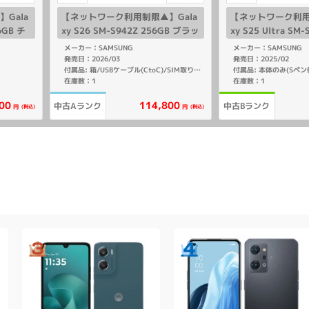
Gala
【ネットワーク利用制限▲】Gala
【ネットワーク利用
56GB チ
xy S26 SM-S942Z 256GB ブラッ
xy S25 Ultra SM
como
ク【SoftBank版 SIMフリー】
チタニウムシルバー
メーカー：SAMSUNG
メーカー：SAMSUNG
Bank版 SIMフリー
発売日：2026/03
発売日：2025/02
付属品: 本体のみ(Sペン
付属品: 箱/USBケーブル(CtoC)/SIM取り出し用ピン/クイックスタートガイド
在庫数：1
在庫数：1
00
114,800
中古Aランク
中古Bランク
(税込)
(税込)
円
円