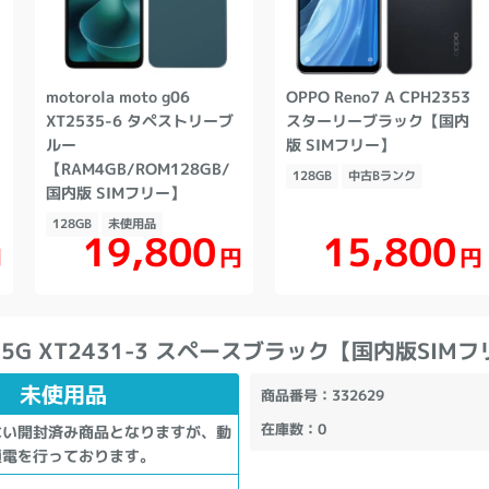
ク
motorola moto g06
OPPO Reno7 A CPH2353
XT2535-6 タペストリーブ
スターリーブラック【国内
ルー
版 SIMフリー】
【RAM4GB/ROM128GB/
128GB
中古Bランク
国内版 SIMフリー】
128GB
未使用品
19,800
15,800
円
円
円
64 5G XT2431-3 スペースブラック【国内版SIM
未使用品
商品番号
：332629
在庫数
：0
ない開封済み商品となりますが、動
通電を行っております。