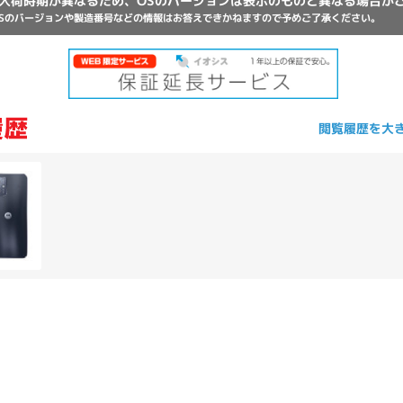
入荷時期が異なるため、OSのバージョンは表示のものと異なる場合が
Core i7
Core i5
Core i3
そ
Sのバージョンや製造番号などの情報はお答えできかねますので予めご了承ください。
メモリ
閲覧履歴を大
~
omeOS
その他
モニタサイズ
~
発売日
月
年
月
年