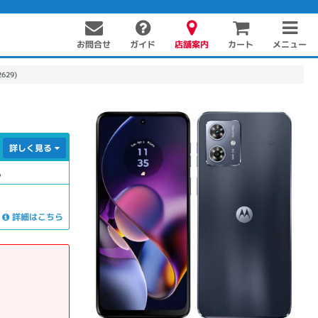
お問合せ
店舗案内
メニュー
ガイド
カート
629)
】
詳しく見る
。
詳細はこちら
PC周辺機器
PCパーツ
ソフト