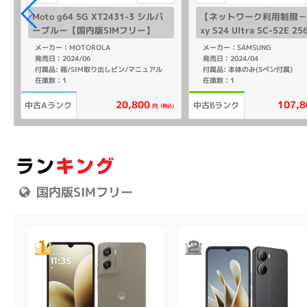
Moto g64 5G XT2431-3 シルバ
【ネットワーク利用制限－】
ーブルー【国内版SIMフリー】
xy S24 Ultra SC-52E 2
タニウムバイオレット【do
メーカー：MOTOROLA
メーカー：SAMSUNG
版 SIMフリー】
発売日：2024/06
発売日：2024/04
付属品: 箱/SIM取り出しピン/マニュアル
付属品: 本体のみ(Sペン付属)
カバー/SIM取り出しピン/マニュアル
在庫数：1
在庫数：1
107,8
20,800
中古Aランク
中古Bランク
込)
(税込)
円
国内版SIMフリー