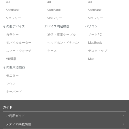
au
au
au
SoftBank
SoftBank
SoftBank
SIMフリー
SIMフリー
SIMフリー
その他デバイス
デバイス周辺機器
パソコン
ガラケー
通信・充電ケーブル
ノートPC
モバイルルーター
ヘッドホン・イヤホン
MacBook
スマートウォッチ
ケース
デスクトップ
VR機器
Mac
その他周辺機器
モニター
マウス
キーボード
ガイド
ご利用ガイド
メディア掲載情報