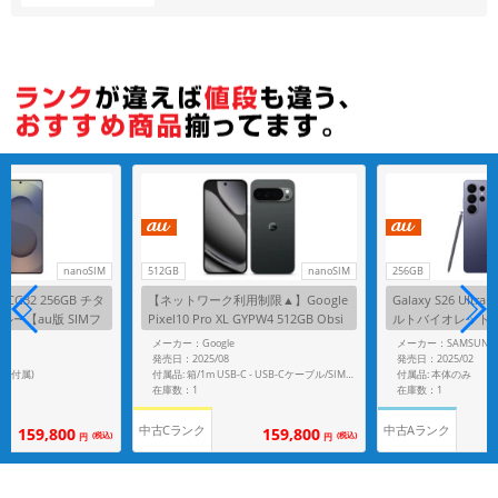
各項目のチェックボックスは「or検索」となります。
ただし機能別のみ「and検索」となります。
nanoSIM
512GB
nanoSIM
256GB
ra SCG32 256GB チタ
【ネットワーク利用制限▲】Google
Galaxy S26 Ultra
ー【au版 SIMフ
Pixel10 Pro XL GYPW4 512GB Obsi
ルトバイオレット【a
dian【au版SIMフリー】
ー】
G
メーカー：Google
メーカー：SAMSUNG
発売日：2025/08
発売日：2025/02
ペン付属)
付属品: 本体のみ
付属品: 箱/1m USB-C - USB-Cケーブル/SIM取り出しツール/マニュアル
在庫数：1
在庫数：1
中古Cランク
中古Aランク
159,800
159,800
(税込)
(税込)
円
円