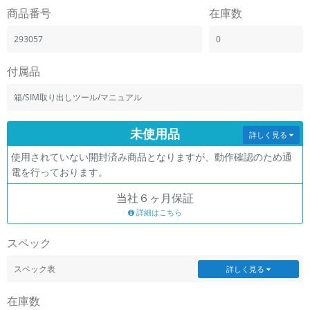
「iPhone」「Xperia」「Galaxy」など
商品番号
在庫数
メーカー
293057
0
製造、販売メーカーの絞り込み
「Apple」「SONY」「SHARP」など
付属品
機能・特徴
商品の搭載機能による絞り込み
箱/SIM取り出しツール/マニュアル
「5G対応」「防水」「ワンセグ」など
ドライブ
未使用品
詳しく見る
ドライブの絞り込み
使用されていない開封済み商品となりますが、動作確認のため通
ランク
電を行っております。
商品状態の絞り込み
「新品」「未使用」「中古」など
当社６ヶ月保証
詳細はこちら
CPU
CPUの絞り込み
スペック
OS
スペック表
詳しく見る
OSの絞り込み
在庫数
メモリ