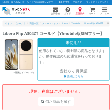
Libero Flip A304ZT ゴールド【Y!mobile版SIMフリー】 【未使用品】|中古スマートフォンの【イオシス】
お問合せ
店舗案内
メニュー
ガイド
カート
イオシス 【ホーム】
商品一覧
スマートフォン
libero
Y!mobile
Libero Flip A304ZT
Lib
Libero Flip A304ZT ゴールド【Y!mobile版SIMフリー】
かんたんパソコン検索に切り替える
未使用品
使用されていない開封済み商品となります
が、動作確認のため通電を行っておりま
フリーワード
す。
除外ワード
当社６ヶ月保証
※画像はイメージです
人気の検索ワード：
Let's note
詳細はこちら
EliteBook
MacBook
カテゴリー
現在、在庫はございません。
商品ジャンルの絞り込み
「スマートフォン」「タブレット」など
似た商品を探す
シリーズ
商品シリーズ名・ブランド名の絞り込み。