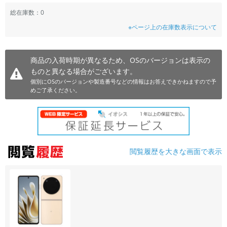
~
総在庫数：0
※ページ上の在庫数表示について
容量
~
商品の入荷時期が異なるため、OSのバージョンは表示の
ものと異なる場合がございます。
モニタサイズ
個別にOSのバージョンや製造番号などの情報はお答えできかねますので予
めご了承ください。
~
価格
円 ～
円
閲覧履歴を大きな画面で表示
発売日
月 から
年
月 まで
年