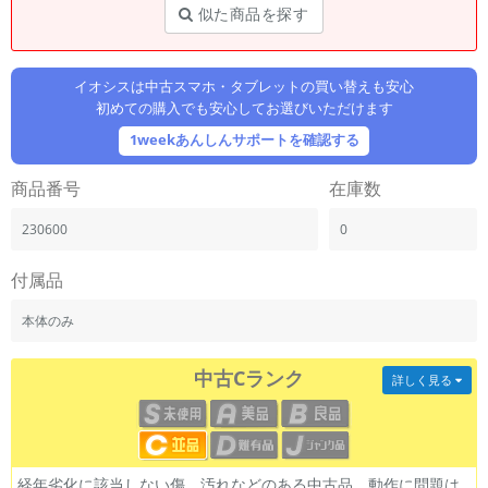
「iPhone」「Xperia」「Galaxy」など
似た商品を探す
メーカー
製造、販売メーカーの絞り込み
「Apple」「SONY」「SHARP」など
イオシスは中古スマホ・タブレットの買い替えも安心
初めての購入でも安心してお選びいただけます
機能・特徴
1weekあんしんサポートを確認する
商品の搭載機能による絞り込み
「5G対応」「防水」「ワンセグ」など
商品番号
在庫数
ドライブ
ドライブの絞り込み
230600
0
ランク
付属品
商品状態の絞り込み
「新品」「未使用」「中古」など
本体のみ
CPU
CPUの絞り込み
中古Cランク
詳しく見る
OS
OSの絞り込み
メモリ
経年劣化に該当しない傷、汚れなどのある中古品。動作に問題は