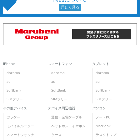
iPhone
スマートフォン
タブレット
docomo
docomo
docomo
au
au
au
SoftBank
SoftBank
SoftBank
SIMフリー
SIMフリー
SIMフリー
その他デバイス
デバイス周辺機器
パソコン
ガラケー
通信・充電ケーブル
ノートPC
モバイルルーター
ヘッドホン・イヤホン
MacBook
スマートウォッチ
ケース
デスクトップ