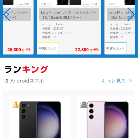
nanoSIM
256GB
nanoSIM
256GB
 LP-01 ライカシルバ
Leitz Phone1 LP-01 ライカシルバー
Leitz Phone1 
 SIMフリー】
【SoftBank版 SIMフリー】
【SoftBank版 S
メーカー：Leica
メーカー：Leica
発売日：2021/07
発売日：2021/07
ップ
付属品: レンズキャップ
付属品: レンズキャッ
在庫数：28
在庫数：9
中古Cランク
中古Aランク
26,800
22,800
(税込)
(税込)
円
円
もっと見る
Androidスマホ