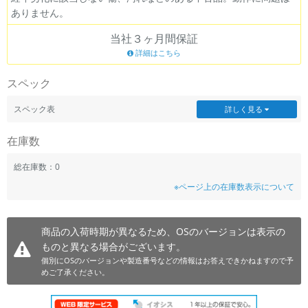
ありません。
~
当社３ヶ月間保証
容量
詳細はこちら
~
スペック
モニタサイズ
スペック表
詳しく見る
~
在庫数
価格
総在庫数：0
※ページ上の在庫数表示について
円 ～
円
商品の入荷時期が異なるため、OSのバージョンは表示の
ものと異なる場合がございます。
発売日
個別にOSのバージョンや製造番号などの情報はお答えできかねますので予
月 から
年
めご了承ください。
月 まで
年