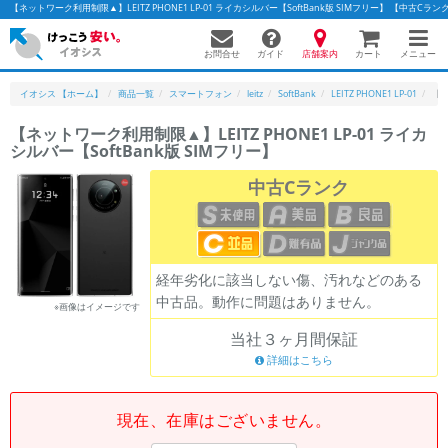
【ネットワーク利用制限▲】LEITZ PHONE1 LP-01 ライカシルバー【SoftBank版 SIMフリー】 【中
お問合せ
店舗案内
メニュー
ガイド
カート
イオシス 【ホーム】
商品一覧
スマートフォン
leitz
SoftBank
LEITZ PHONE1 LP-01
【ネ
【ネットワーク利用制限▲】LEITZ PHONE1 LP-01 ライカ
シルバー【SoftBank版 SIMフリー】
かんたんパソコン検索に切り替える
中古Cランク
フリーワード
除外ワード
経年劣化に該当しない傷、汚れなどのある
中古品。動作に問題はありません。
人気の検索ワード：
Let's note
EliteBook
MacBook
※画像はイメージです
当社３ヶ月間保証
カテゴリー
詳細はこちら
商品ジャンルの絞り込み
「スマートフォン」「タブレット」など
シリーズ
現在、在庫はございません。
商品シリーズ名・ブランド名の絞り込み。