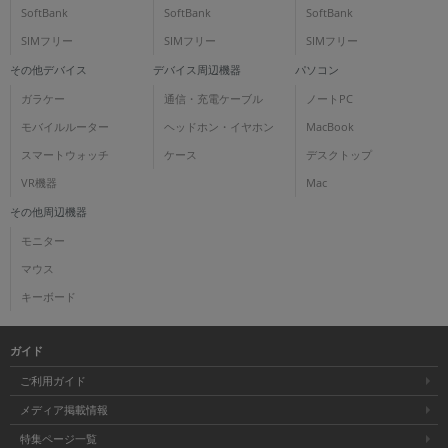
SoftBank
SoftBank
SoftBank
SIMフリー
SIMフリー
SIMフリー
その他デバイス
デバイス周辺機器
パソコン
ガラケー
通信・充電ケーブル
ノートPC
モバイルルーター
ヘッドホン・イヤホン
MacBook
スマートウォッチ
ケース
デスクトップ
VR機器
Mac
その他周辺機器
モニター
マウス
キーボード
ガイド
ご利用ガイド
メディア掲載情報
特集ページ一覧