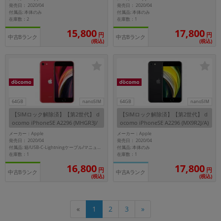
(PRODUCT)RED
ホワイト
発売日： 2020/04
発売日： 2020/04
付属品: 本体のみ
付属品: 本体のみ
在庫数：2
在庫数：1
15,800
17,800
円
円
中古Bランク
中古Bランク
(税込)
(税込)
64GB
nanoSIM
64GB
nanoSIM
【SIMロック解除済】【第2世代】 d
【SIMロック解除済】【第2世代】 d
ocomo iPhoneSE A2296 (MHGR3J/
ocomo iPhoneSE A2296 (MX9R2J/A)
A) 64GB (PRODUCT)RED
64GB ブラック
メーカー：Apple
メーカー：Apple
発売日： 2020/04
発売日： 2020/04
付属品: 本体のみ
付属品: 箱/USB-C-Lightningケーブル/マニュアル/SIMピン
在庫数：1
在庫数：1
16,800
17,800
円
円
中古Bランク
中古Aランク
(税込)
(税込)
«
1
2
3
»