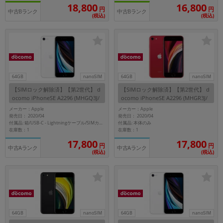
「iPhone」「Xperia」「Galaxy」など
18,800
16,800
円
円
中古Bランク
中古Bランク
(税込)
(税込)
メーカー
製造、販売メーカーの絞り込み
「Apple」「SONY」「SHARP」など
機能・特徴
商品の搭載機能による絞り込み
「5G対応」「防水」「ワンセグ」など
64GB
nanoSIM
64GB
nanoSIM
【SIMロック解除済】【第2世代】 d
【SIMロック解除済】【第2世代】 d
ドライブ
ocomo iPhoneSE A2296 (MHGQ3J/
ocomo iPhoneSE A2296 (MHGR3J/
ドライブの絞り込み
A) 64GB ホワイト
A) 64GB (PRODUCT)RED
メーカー：Apple
メーカー：Apple
発売日： 2020/04
発売日： 2020/04
ランク
付属品: 本体のみ
付属品: 箱/USB-C - Lightningケーブル/SIMカードツール/マニュアル
在庫数：1
在庫数：1
商品状態の絞り込み
「新品」「未使用」「中古」など
17,800
17,800
円
円
中古Aランク
中古Aランク
(税込)
(税込)
CPU
CPUの絞り込み
OS
OSの絞り込み
64GB
nanoSIM
64GB
nanoSIM
メモリ