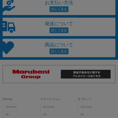
お支払い方法
発送について
商品について
iPhone
スマートフォン
タブレット
docomo
docomo
docomo
au
au
au