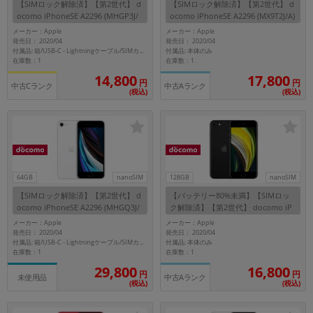
【SIMロック解除済】【第2世代】 d
【SIMロック解除済】【第2世代】 d
~
ocomo iPhoneSE A2296 (MHGP3J/
ocomo iPhoneSE A2296 (MX9T2J/A)
A) 64GB ブラック
64GB ホワイト
メーカー：Apple
メーカー：Apple
発売日： 2020/04
発売日： 2020/04
容量
付属品: 本体のみ
付属品: 箱/USB-C - Lightningケーブル/SIMカードツール/マニュアル
在庫数：1
在庫数：1
~
14,800
17,800
円
円
中古Cランク
中古Aランク
(税込)
(税込)
モニタサイズ
~
価格
64GB
nanoSIM
128GB
nanoSIM
円 ～
円
【SIMロック解除済】【第2世代】 d
【バッテリー80%未満】【SIMロッ
ocomo iPhoneSE A2296 (MHGQ3J/
ク解除済】【第2世代】 docomo iP
A) 64GB ホワイト
honeSE A2296 (MHGT3J/A) 128GB
メーカー：Apple
メーカー：Apple
ブラック
発売日： 2020/04
発売日： 2020/04
付属品: 本体のみ
付属品: 箱/USB-C - Lightningケーブル/SIMカードツール/マニュアル
発売日
在庫数：1
在庫数：1
29,800
16,800
月 から
年
円
円
中古Aランク
未使用品
(税込)
(税込)
月 まで
年