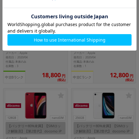
128GB
nanoSIM
128GB
nanoSIM
【SIMロック解除済】【第2世代】 d
【バッテリー80%未満】【SIMロッ
ocomo iPhoneSE A2296 (MXD02J/A)
ク解除済】【第2世代】 docomo iP
128GB ブラック
honeSE A2296 (MXD22J/A) 128GB (P
メーカー：Apple
メーカー：Apple
RODUCT)RED
発売日： 2020/04
発売日： 2020/04
付属品: 本体のみ
付属品: 本体のみ
在庫数：3
在庫数：1
18,800
12,800
円
円
中古Bランク
中古Cランク
(税込)
(税込)
128GB
nanoSIM
256GB
nanoSIM
【バッテリー80%未満】【SIMロッ
【バッテリー80%未満】【SIMロッ
ク解除済】【第2世代】 docomo iP
ク解除済】【第2世代】 docomo iP
honeSE A2296 (MHGV3J/A) 128GB
honeSE A2296 (MXVU2J/A) 256GB
メーカー：Apple
メーカー：Apple