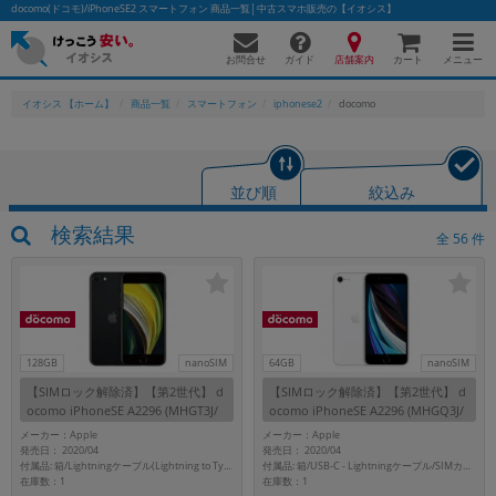
docomo(ドコモ)/iPhoneSE2 スマートフォン 商品一覧│中古スマホ販売の【イオシス】
お問合せ
店舗案内
メニュー
ガイド
カート
イオシス 【ホーム】
商品一覧
スマートフォン
iphonese2
docomo
かんたんパソコン検索に切り替える
並び順
絞込み
検索結果
全
56
件
フリーワード
除外ワード
人気の検索ワード：
Let's note
EliteBook
MacBook
128GB
nanoSIM
64GB
nanoSIM
カテゴリー
【SIMロック解除済】【第2世代】 d
【SIMロック解除済】【第2世代】 d
商品ジャンルの絞り込み
ocomo iPhoneSE A2296 (MHGT3J/
ocomo iPhoneSE A2296 (MHGQ3J/
「スマートフォン」「タブレット」など
A) 128GB ブラック
A) 64GB ホワイト
メーカー：Apple
メーカー：Apple
発売日： 2020/04
発売日： 2020/04
シリーズ
付属品: 箱/USB-C - Lightningケーブル/SIMカードツール/マニュアル
付属品: 箱/Lightningケーブル(Lightning to Type-C)/SIMカードツール/マニュアル
在庫数：1
在庫数：1
商品シリーズ名・ブランド名の絞り込み。