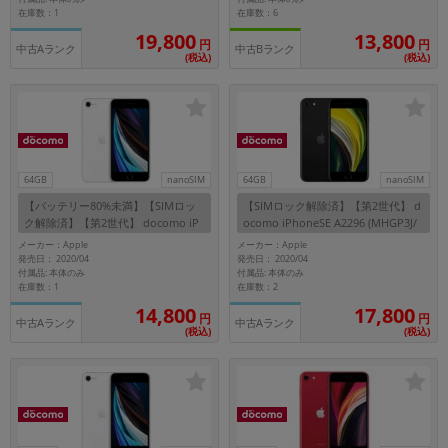
在庫数：1
在庫数：6
19,800
13,800
円
円
中古Aランク
中古Bランク
(税込)
(税込)
64GB
nanoSIM
64GB
nanoSIM
【バッテリー80%未満】【SIMロッ
【SIMロック解除済】【第2世代】 d
ク解除済】【第2世代】 docomo iP
ocomo iPhoneSE A2296 (MHGP3J/
honeSE A2296 (MX9T2J/A) 64GB ホ
A) 64GB ブラック
メーカー：Apple
メーカー：Apple
ワイト
発売日： 2020/04
発売日： 2020/04
付属品: 本体のみ
付属品: 本体のみ
在庫数：1
在庫数：2
14,800
17,800
円
円
中古Aランク
中古Aランク
(税込)
(税込)