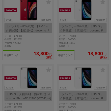
各項目のチェックボックスは「or検索」となります。
ただし機能別のみ「and検索」となります。
64GB
nanoSIM
64GB
nanoSIM
【バッテリー80%未満】【SIMロッ
【バッテリー80%未満】【SIMロッ
ク解除済】【第2世代】 docomo iP
ク解除済】【第2世代】 docomo iP
honeSE A2296 (MHGR3J/A) 64GB (P
honeSE A2296 (MX9T2J/A) 64GB ホ
メーカー：Apple
メーカー：Apple
RODUCT)RED
ワイト
発売日： 2020/04
発売日： 2020/04
付属品: 本体のみ
付属品: 本体のみ
在庫数：1
在庫数：1
13,800
13,800
円
円
中古Bランク
中古Bランク
(税込)
(税込)
128GB
nanoSIM
64GB
nanoSIM
【SIMロック解除済】【第2世代】 d
【バッテリー80%未満】【SIMロッ
ocomo iPhoneSE A2296 (MXD12J/A)
ク解除済】【第2世代】 docomo iP
128GB ホワイト
honeSE A2296 (MHGQ3J/A) 64GB ホ
メーカー：Apple
メーカー：Apple
ワイト
発売日： 2020/04
発売日： 2020/04
付属品: 本体のみ
付属品: 本体のみ