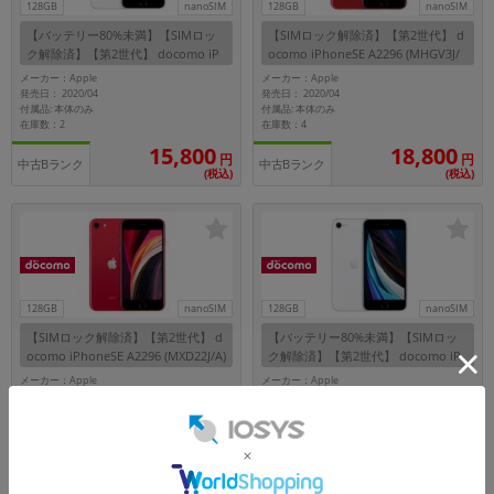
128GB
nanoSIM
128GB
nanoSIM
【バッテリー80%未満】【SIMロッ
【SIMロック解除済】【第2世代】 d
ク解除済】【第2世代】 docomo iP
ocomo iPhoneSE A2296 (MHGV3J/
honeSE A2296 (MXD12J/A) 128GB
A) 128GB (PRODUCT)RED
メーカー：Apple
メーカー：Apple
ホワイト
発売日： 2020/04
発売日： 2020/04
付属品: 本体のみ
付属品: 本体のみ
在庫数：2
在庫数：4
15,800
18,800
円
円
中古Bランク
中古Bランク
(税込)
(税込)
128GB
nanoSIM
128GB
nanoSIM
【SIMロック解除済】【第2世代】 d
【バッテリー80%未満】【SIMロッ
ocomo iPhoneSE A2296 (MXD22J/A)
ク解除済】【第2世代】 docomo iP
128GB (PRODUCT)RED
honeSE A2296 (MHGU3J/A) 128GB
メーカー：Apple
メーカー：Apple
ホワイト
発売日： 2020/04
発売日： 2020/04
付属品: 本体のみ
付属品: 本体のみ
在庫数：3
在庫数：4
18,800
16,800
円
円
中古Bランク
中古Aランク
(税込)
(税込)