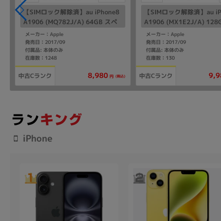
【SIMロック解除済】au iPhone8
【SIMロック解除済】au iP
A1906 (MQ782J/A) 64GB スペ
A1906 (MX1E2J/A) 12
ースグレイ
バー
メーカー：Apple
メーカー：Apple
発売日：2017/09
発売日：2017/09
付属品: 本体のみ
付属品: 本体のみ
在庫数：1248
在庫数：130
8,980
9,9
中古Cランク
中古Cランク
(税込)
円
iPhone