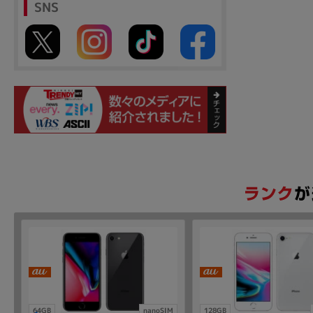
SNS
64GB
nanoSIM
128GB