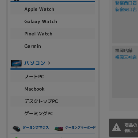
新宿西口店
アウトレット
Apple Watch
新宿東口店
Galaxy Watch
Pixel Watch
OS
OSの絞り込み
Garmin
福岡店舗
Chr
Win 11
Win 10
MacOS
Win 7
Win 8
福岡天神店
容量
ノートPC
~
Macbook
デスクトップPC
価格
ゲーミングPC
円 ～
円
商品の
個別にO