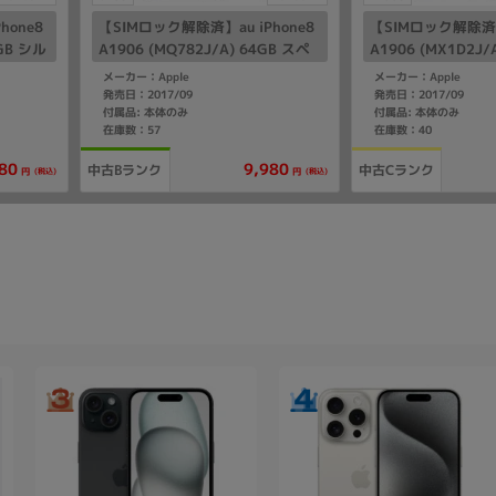
hone8
【SIMロック解除済】au iPhone8
【SIMロック解除済】a
8GB シル
A1906 (MQ782J/A) 64GB スペ
A1906 (MX1D2J/
ースグレイ
ースグレイ
メーカー：Apple
メーカー：Apple
発売日：2017/09
発売日：2017/09
付属品: 本体のみ
付属品: 本体のみ
在庫数：57
在庫数：40
80
9,980
中古Bランク
中古Cランク
(税込)
(税込)
円
円