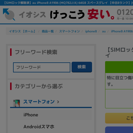
【SIMロック解除済】au iPhone8 A1906 (MQ782J/A) 64GB スペースグレイ 【中古B
イオシス 【ホーム】
商品一覧
スマートフォン
iphone8
au
iPhone8 A1906
【SIMロック
フリーワード検索
イ
検索
フリーワード
特に目立つ傷
す。
カテゴリーから選ぶ
除外ワード
人気の検索ワード：
Let's note
EliteBook
MacBook
iPhone
こ
Androidスマホ
シリーズ