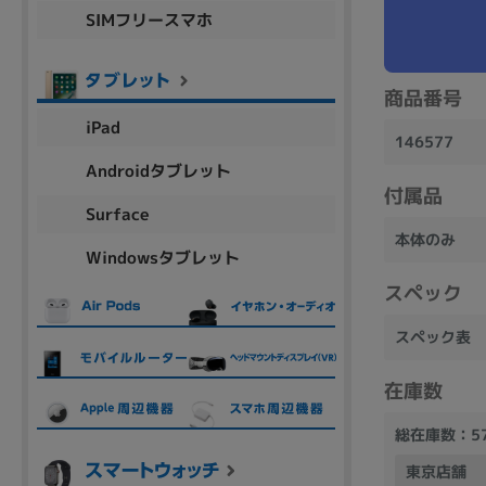
SIMフリースマホ
商品シリーズ名・ブランド名の絞り込み。
Let's note
dynabook
Thinkpad
LAVIE
FMV
macbook
Inspiron
aspire
商品番号
iPad
146577
Androidタブレット
付属品
機能・特徴
Surface
商品の搭載機能による絞り込み
本体のみ
Windowsタブレット
Webカメラ内蔵
スペック
スペック表
在庫数
ランク
商品状態の絞り込み
総在庫数：5
新品/未使用
Aランク
Bラ
未使用
中古
新品
東京店舗