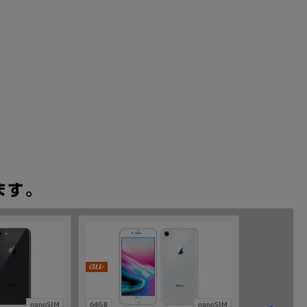
nanoSIM
64GB
nanoSIM