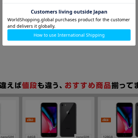
nanoSIM
64GB
nanoSIM
128GB