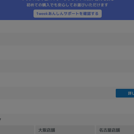
初めての購入でも安心してお選びいただけます
製造、販売メーカーの絞り込み
1weekあんしんサポートを確認する
Pana
TOSHIBA
Apple
SONY
VAIO
Asus
HP
ドライブ
ドライブの絞り込み
DVD-マルチ
BD-ROM
BD−R
DVDスーパーマルチ
その他
詳
CPU
CPUの絞り込み
7
Apple M1
Apple M2
ンク
Cランク
Ryzen 9
大阪店舗
名古屋店舗