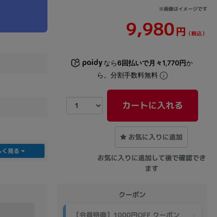
※画像はイメージです
9,980
sonic
FUJITSU
Lenovo
円
（税込）
なら
6回払いで月々1,770円
か
ら。分割手数料無料
カートに入れる
DVD-ROM
DVD±RW
お気に入りに追加
しく見る
お気に入りに追加して後で確認でき
ます
クーポン
Ryzen 7
Ryzen 5
Core i9
【会員特典】1000円OFF クーポン