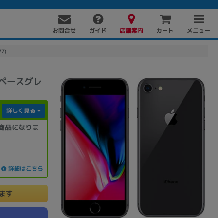
お問合せ
店舗案内
メニュー
ガイド
カート
7)
 スペースグレ
詳しく見る
商品になりま
PC周辺機器
PCパーツ
ソフト
詳細はこちら
けます