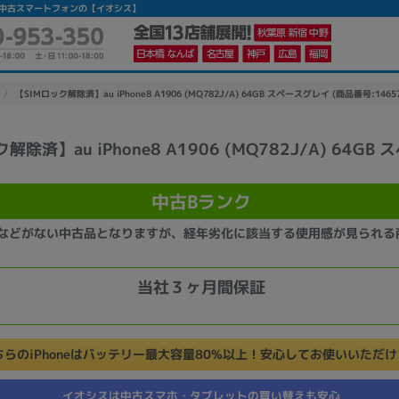
ランク】|中古スマートフォンの【イオシス】
【SIMロック解除済】au iPhone8 A1906 (MQ782J/A) 64GB スペースグレイ (商品番号:14657
解除済】au iPhone8 A1906 (MQ782J/A) 64GB
かんたんパソコン検索に切り替える
中古Bランク
カテゴリー
などがない中古品となりますが、経年劣化に該当する使用感が見られる
商品ジャンルの絞り込み
ノートPC
デスクPC
モニター
当社３ヶ月間保証
ちらのiPhoneはバッテリー最大容量80%以上！安心してお使いいただ
メーカー
イオシスは中古スマホ・タブレットの買い替えも安心