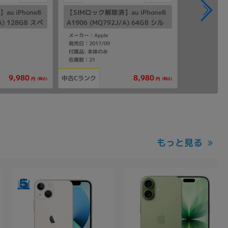
u iPhone8
【SIMロック解除済】au iPhone8
A) 128GB スペ
A1906 (MQ792J/A) 64GB シル
バー
メーカー：Apple
発売日：2017/09
付属品: 本体のみ
在庫数：21
9,980
8,980
中古Cランク
(税込)
(税込)
円
円
もっと見る