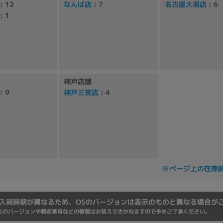
: 12
なんば店
: 7
名古屋大須店
: 6
Core i7
Core i5
Core i3
そ
: 1
メモリ
~
神戸店舗
omeOS
その他
: 9
神戸三宮店
: 4
モニタサイズ
~
発売日
※ページ上の在庫
月
年
入荷時期が異なるため、OSのバージョンは表示のものと異なる場合が
月
年
Sのバージョンや製造番号などの情報はお答えできかねますので予めご了承ください。