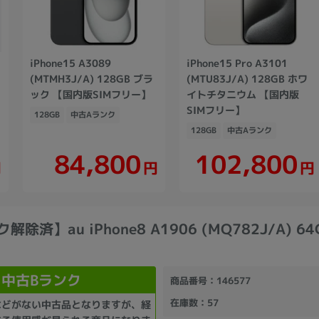
iPhone15 A3089
iPhone15 Pro A3101
(MTMH3J/A) 128GB ブラ
(MTU83J/A) 128GB ホワ
ック 【国内版SIMフリー】
イトチタニウム 【国内版
SIMフリー】
128GB
中古Aランク
128GB
中古Aランク
102,800
84,800
円
円
円
解除済】au iPhone8 A1906 (MQ782J/A) 6
中古Bランク
商品番号
：146577
在庫数
：57
などがない中古品となりますが、経