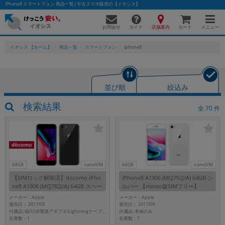
iPhone8 スマートフォン 商品一覧│中古スマホ販売の【イオシス】
お問合せ
店舗案内
メニュー
ガイド
カート
イオシス 【ホーム】
商品一覧
スマートフォン
iphone8
かんたんパソコン検索に切り替える
並び順
絞込み
検索結果
全
70
件
フリーワード
除外ワード
人気の検索ワード：
Let's note
EliteBook
MacBook
64GB
nanoSIM
64GB
nanoSIM
カテゴリー
【SIMロック解除済】docomo iPho
iPhone8 A1906 (MQ792J/A) 64GB シ
商品ジャンルの絞り込み
ne8 A1906 (MQ782J/A) 64GB スペー
ルバー 【mineo版SIMフリー】
「スマートフォン」「タブレット」など
スグレイ
メーカー：Apple
メーカー：Apple
発売日： 2017/09
発売日： 2017/09
シリーズ
付属品: 本体のみ
付属品: 箱/USB電源アダプタ/Lightningケーブル/イヤホン(Lightningコネクタ)/SIMカードツール/マニュアル
在庫数：1
在庫数：1
商品シリーズ名・ブランド名の絞り込み。