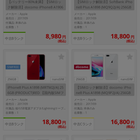
【バッテリー80%未満】【SIMロッ
【SIMロック解除済】SoftBank iPho
~
ク解除済】docomo iPhone8 A1906
ne8 Plus A1898 (MQ9Q2J/A) 256GB
(MQ792J/A) 64GB シルバー
ゴールド
メーカー：Apple
メーカー：Apple
発売日： 2017/09
発売日： 2017/09
容量
付属品: 本体のみ
付属品: 本体のみ
在庫数：1
在庫数：1
~
18,800
8,980
円
円
中古Bランク
中古Bランク
(税込)
(税込)
モニタサイズ
~
SIMFREE
価格
256GB
nanoSIM
256GB
nanoSIM
円 ～
円
iPhone8 Plus A1898 (MRTM2J/A) 25
【SIMロック解除済】docomo iPho
6GB (PRODUCT)RED 【国内版SIMフ
ne8 Plus A1898 (MQ9P2J/A) 256GB
リー】
シルバー
メーカー：Apple
メーカー：Apple
発売日： 2017/09
発売日： 2017/09
付属品: 本体のみ
付属品: 箱/USB電源アダプタ/Lightningケーブル/イヤホン(Lightningコネクタ)/Lightning-イヤホンジャックアダプタ/SIMカードツール/マニュアル
発売日
在庫数：1
在庫数：1
18,800
16,800
月 から
年
円
円
中古Bランク
中古Cランク
(税込)
(税込)
月 まで
年