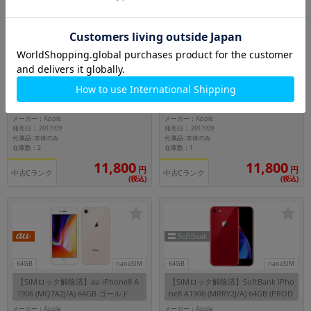
64GB
nanoSIM
64GB
nanoSIM
【バッテリー80%未満】【SIMロッ
【バッテリー80%未満】【SIMロッ
ク解除済】au iPhone8 Plus A1898
ク解除済】au iPhone8 Plus A1898
(MQ9K2J/A) 64GB スペースグレイ
(MQ9M2J/A) 64GB ゴールド
メーカー：Apple
メーカー：Apple
発売日： 2017/09
発売日： 2017/09
付属品: 本体のみ
付属品: 本体のみ
在庫数：2
在庫数：1
11,800
11,800
円
円
中古Cランク
中古Cランク
(税込)
(税込)
64GB
nanoSIM
64GB
nanoSIM
【SIMロック解除済】au iPhone8 A
【SIMロック解除済】SoftBank iPho
1906 (MQ7A2J/A) 64GB ゴールド
ne8 A1906 (MRRY2J/A) 64GB (PROD
UCT)RED
メーカー：Apple
メーカー：Apple