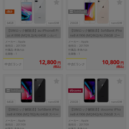
各項目のチェックボックスは「or検索」となります。
ただし機能別のみ「and検索」となります。
64GB
nanoSIM
256GB
nanoSIM
【SIMロック解除済】au iPhone8 Pl
【SIMロック解除済】SoftBank iPho
us A1898 (MQ9L2J/A) 64GB シルバ
ne8 A1906 (MQ862J/A) 256GB ゴー
ー
ルド
メーカー：Apple
メーカー：Apple
発売日： 2017/09
発売日： 2017/09
付属品: 本体のみ
付属品: 本体のみ
在庫数：1
在庫数：1
12,800
10,800
円
円
中古Cランク
中古Cランク
(税込)
(税込)
64GB
nanoSIM
256GB
nanoSIM
【SIMロック解除済】SoftBank iPho
【SIMロック解除済】docomo iPho
ne8 A1906 (MQ782J/A) 64GB スペー
ne8 A1906 (MQ842J/A) 256GB スペ
スグレイ
ースグレイ
メーカー：Apple
メーカー：Apple
発売日： 2017/09
発売日： 2017/09
付属品: 本体のみ
付属品: 本体のみ