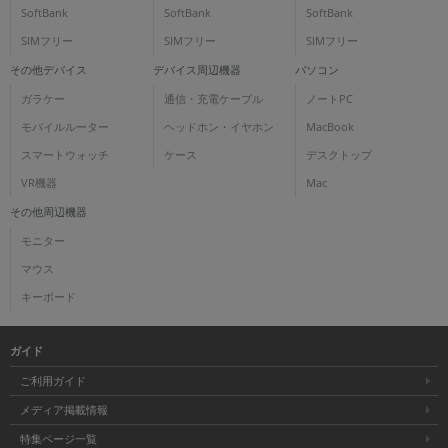
SoftBank
SoftBank
SoftBank
SIMフリー
SIMフリー
SIMフリー
その他デバイス
デバイス周辺機器
パソコン
ガラケー
通信・充電ケーブル
ノートPC
モバイルルーター
ヘッドホン・イヤホン
MacBook
スマートウォッチ
ケース
デスクトップ
VR機器
Mac
その他周辺機器
モニター
マウス
キーボード
ガイド
ご利用ガイド
メディア掲載情報
特集ページ一覧