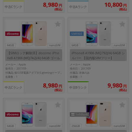
「iPhone」「Xperia」「Galaxy」など
10,800
8,980
円
円
中古Cランク
中古Aランク
(税込)
(税込)
メーカー
製造、販売メーカーの絞り込み
「Apple」「SONY」「SHARP」など
機能・特徴
SIMFREE
商品の搭載機能による絞り込み
「5G対応」「防水」「ワンセグ」など
64GB
nanoSIM
64GB
nanoSIM
【SIMロック解除済】docomo iPho
iPhone8 A1906 (MQ792J/A) 64GB シ
ドライブ
ne8 A1906 (MQ7A2J/A) 64GB ゴール
ルバー 【国内版SIMフリー】
ドライブの絞り込み
ド
メーカー：Apple
メーカー：Apple
発売日： 2017/09
発売日： 2017/09
ランク
付属品: 本体のみ
付属品: 箱/USB電源アダプタ/Lightningケーブル/イヤホン(Lightningコネクタ)/Lightning-イヤホンジャックアダプタ/SIMカードツール/マニュアル
在庫数：1
在庫数：1
商品状態の絞り込み
「新品」「未使用」「中古」など
8,980
9,980
円
円
中古Cランク
中古Bランク
(税込)
(税込)
CPU
CPUの絞り込み
OS
OSの絞り込み
64GB
nanoSIM
256GB
nanoSIM
メモリ