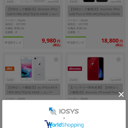
64GB
nanoSIM
256GB
nanoSIM
【SIMロック解除済】docomo iPho
【SIMロック解除済】docomo iPho
ne8 A1906 (MQ792J/A) 64GB シルバ
ne8 Plus A1898 (MQ9N2J/A) 256GB
ー
スペースグレイ
メーカー：Apple
メーカー：Apple
発売日： 2017/09
発売日： 2017/09
付属品: 本体のみ
付属品: 本体のみ
在庫数：8
在庫数：1
18,800
9,980
円
円
中古Bランク
中古Bランク
(税込)
(税込)
64GB
nanoSIM
256GB
nanoSIM
【SIMロック解除済】au iPhone8 A
【バッテリー80%未満】【SIMロッ
1906 (MQ792J/A) 64GB シルバー
ク解除済】docomo iPhone8 Plus A
1898 (MRTM2J/A) 256GB (PRODUC
メーカー：Apple
メーカー：Apple
T)RED
発売日： 2017/09
発売日： 2017/09
付属品: 本体のみ
付属品: 本体のみ
在庫数：10
在庫数：1
13,800
9,980
円
円
中古Bランク
中古Cランク
(税込)
(税込)