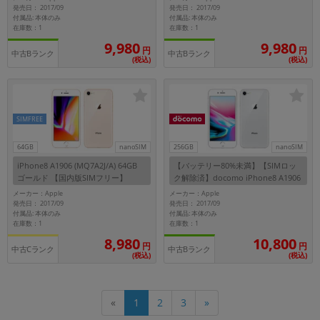
発売日： 2017/09
発売日： 2017/09
付属品: 本体のみ
付属品: 本体のみ
在庫数：1
在庫数：1
9,980
9,980
円
円
中古Bランク
中古Bランク
(税込)
(税込)
SIMFREE
64GB
nanoSIM
256GB
nanoSIM
iPhone8 A1906 (MQ7A2J/A) 64GB
【バッテリー80%未満】【SIMロッ
ゴールド 【国内版SIMフリー】
ク解除済】docomo iPhone8 A1906
(MQ852J/A) 256GB シルバー
メーカー：Apple
メーカー：Apple
発売日： 2017/09
発売日： 2017/09
付属品: 本体のみ
付属品: 本体のみ
在庫数：1
在庫数：1
10,800
8,980
円
円
中古Cランク
中古Bランク
(税込)
(税込)
«
1
2
3
»