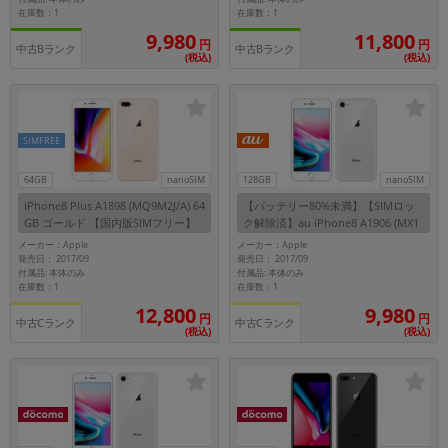
在庫数：1
在庫数：1
9,980
11,800
円
円
中古Bランク
中古Bランク
(税込)
(税込)
SIMFREE
64GB
nanoSIM
128GB
nanoSIM
iPhone8 Plus A1898 (MQ9M2J/A) 64
【バッテリー80%未満】【SIMロッ
GB ゴールド 【国内版SIMフリー】
ク解除済】au iPhone8 A1906 (MX1
E2J/A) 128GB シルバー
メーカー：Apple
メーカー：Apple
発売日： 2017/09
発売日： 2017/09
付属品: 本体のみ
付属品: 本体のみ
在庫数：1
在庫数：1
12,800
9,980
円
円
中古Cランク
中古Cランク
(税込)
(税込)