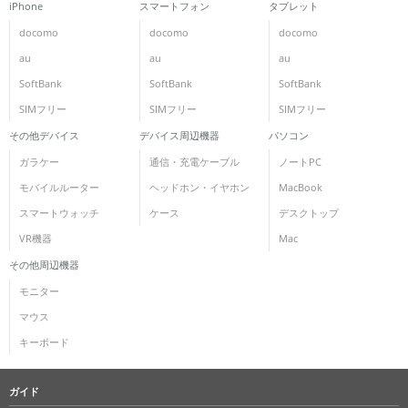
iPhone
スマートフォン
タブレット
docomo
docomo
docomo
au
au
au
SoftBank
SoftBank
SoftBank
SIMフリー
SIMフリー
SIMフリー
その他デバイス
デバイス周辺機器
パソコン
ガラケー
通信・充電ケーブル
ノートPC
モバイルルーター
ヘッドホン・イヤホン
MacBook
スマートウォッチ
ケース
デスクトップ
VR機器
Mac
その他周辺機器
モニター
マウス
キーボード
ガイド