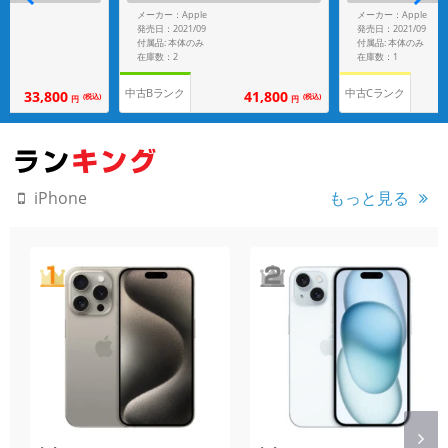
リー】
ン 【国内版SIMフリー】
UCT)RED 【国内
メーカー：Apple
メーカー：Apple
発売日：2021/09
発売日：2021/09
付属品: 本体のみ
付属品: 本体のみ
在庫数：2
在庫数：1
中古Bランク
中古Cランク
33,800
41,800
(税込)
(税込)
円
円
もっと見る
iPhone