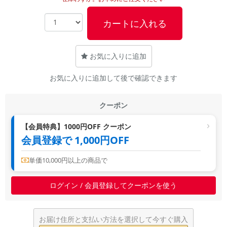
~
カートに入れる
容量
~
お気に入りに追加
お気に入りに追加して後で確認できます
モニタサイズ
~
クーポン
価格
【会員特典】1000円OFF クーポン
会員登録で 1,000円OFF
円 ～
円
単価10,000円以上の商品で
発売日
ログイン / 会員登録してクーポンを使う
月 から
年
お届け住所と支払い方法を選択して今すぐ購入
月 まで
年