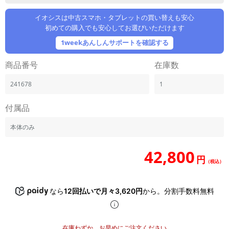
「iPhone」「Xperia」「Galaxy」など
イオシスは中古スマホ・タブレットの買い替えも安心
メーカー
初めての購入でも安心してお選びいただけます
製造、販売メーカーの絞り込み
「Apple」「SONY」「SHARP」など
1weekあんしんサポートを確認する
機能・特徴
商品番号
在庫数
商品の搭載機能による絞り込み
「5G対応」「防水」「ワンセグ」など
241678
1
ドライブ
付属品
ドライブの絞り込み
ランク
本体のみ
商品状態の絞り込み
「新品」「未使用」「中古」など
42,800
円
（税込）
CPU
CPUの絞り込み
なら
12回払いで月々3,620円
から。分割手数料無料
OS
OSの絞り込み
メモリ
在庫わずか。お早めにご注文ください