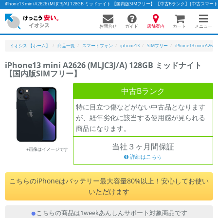
iPhone13 mini A2626 (MLJC3J/A) 128GB ミッドナイト 【国内版SIMフリー】 【中古Bランク】|中古
お問合せ
店舗案内
メニュー
ガイド
カート
イオシス 【ホーム】
商品一覧
スマートフォン
iphone13
SIMフリー
iPhone13 mini A2626
iPhone13 mini A2626 (MLJC3J/A) 128GB ミッドナイト
【国内版SIMフリー】
かんたんパソコン検索に切り替える
中古Bランク
特に目立つ傷などがない中古品となります
フリーワード
が、経年劣化に該当する使用感が見られる
商品になります。
除外ワード
当社３ヶ月間保証
人気の検索ワード：
Let's note
EliteBook
MacBook
※画像はイメージです
詳細はこちら
カテゴリー
商品ジャンルの絞り込み
こちらのiPhoneはバッテリー最大容量80%以上！安心してお使い
「スマートフォン」「タブレット」など
いただけます
シリーズ
こちらの商品は1weekあんしんサポート対象商品です
商品シリーズ名・ブランド名の絞り込み。