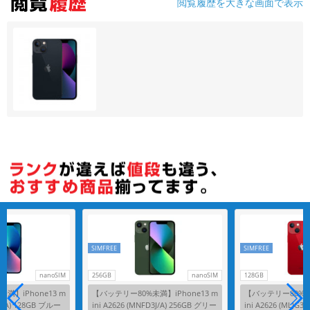
閲覧履歴を大きな画面で表示
SIMFREE
SIMFREE
nanoSIM
256GB
nanoSIM
128GB
満】iPhone13 m
【バッテリー80%未満】iPhone13 m
【バッテリー80%未満
H3J/A) 128GB ブルー
ini A2626 (MNFD3J/A) 256GB グリー
ini A2626 (MLJG3J