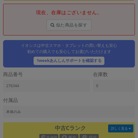
「iPhone」「Xperia」「Galaxy」など
現在、在庫はございません。
メーカー
製造、販売メーカーの絞り込み
「Apple」「SONY」「SHARP」など
似た商品を探す
機能・特徴
商品の搭載機能による絞り込み
イオシスは中古スマホ・タブレットの買い替えも安心
「5G対応」「防水」「ワンセグ」など
初めての購入でも安心してお選びいただけます
ドライブ
1weekあんしんサポートを確認する
ドライブの絞り込み
商品番号
在庫数
ランク
商品状態の絞り込み
276344
0
「新品」「未使用」「中古」など
CPU
付属品
CPUの絞り込み
本体のみ
OS
OSの絞り込み
中古Cランク
詳しく見る
メモリ