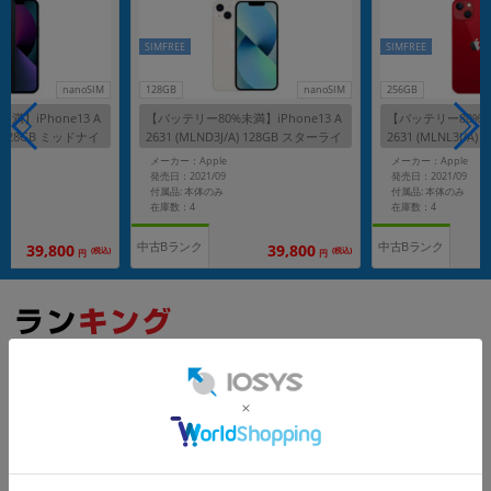
SIMFREE
SIMFREE
nanoSIM
128GB
nanoSIM
256GB
満】iPhone13 A
【バッテリー80%未満】iPhone13 A
【バッテリー80%未満
A) 128GB ミッドナイ
2631 (MLND3J/A) 128GB スターライ
2631 (MLNL3J/A) 
フリー】
ト 【国内版SIMフリー】
RED 【国内版SI
メーカー：Apple
メーカー：Apple
発売日：2021/09
発売日：2021/09
付属品: 本体のみ
付属品: 本体のみ
在庫数：4
在庫数：4
中古Bランク
中古Bランク
39,800
39,800
(税込)
(税込)
円
円
もっと見る
iPhone