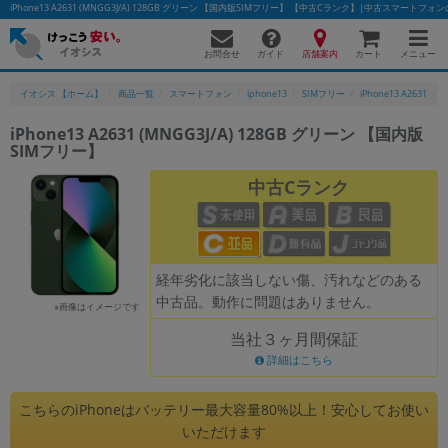
iPhone13 A2631 (MNGG3J/A) 128GB グリーン 【国内版SIMフリー】 【中古Cランク】|中古スマートフ
お問合せ
店舗案内
メニュー
ガイド
カート
イオシス 【ホーム】
商品一覧
スマートフォン
iphone13
SIMフリー
iPhone13 A2631
i
iPhone13 A2631 (MNGG3J/A) 128GB グリーン 【国内版
SIMフリー】
かんたんパソコン検索に切り替える
中古Cランク
フリーワード
除外ワード
経年劣化に該当しない傷、汚れなどのある
中古品。動作に問題はありません。
人気の検索ワード：
Let's note
EliteBook
MacBook
※画像はイメージです
当社３ヶ月間保証
カテゴリー
詳細はこちら
商品ジャンルの絞り込み
「スマートフォン」「タブレット」など
こちらのiPhoneはバッテリー最大容量80%以上！安心してお使い
シリーズ
いただけます
商品シリーズ名・ブランド名の絞り込み。