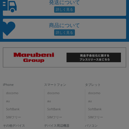
発送について
商品について
iPhone
スマートフォン
タブレット
docomo
docomo
docomo
au
au
au
SoftBank
SoftBank
SoftBank
SIMフリー
SIMフリー
SIMフリー
その他デバイス
デバイス周辺機器
パソコン