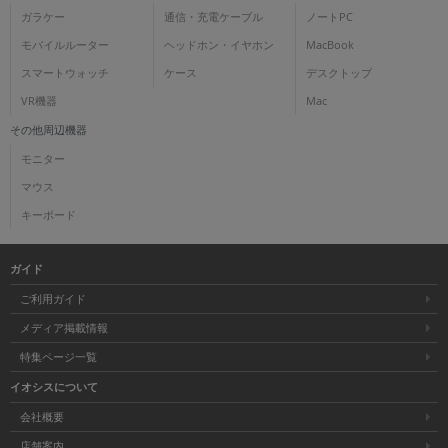
ガラケー
通信・充電ケーブル
ノートPC
モバイルルーター
ヘッドホン・イヤホン
MacBook
スマートウォッチ
ケース
デスクトップ
VR機器
Mac
その他周辺機器
モニター
マウス
キーボード
ガイド
ご利用ガイド
メディア掲載情報
特集ページ一覧
イオシスについて
会社概要
店舗案内