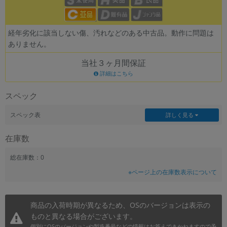
~
経年劣化に該当しない傷、汚れなどのある中古品。動作に問題は
容量
ありません。
~
当社３ヶ月間保証
詳細はこちら
モニタサイズ
スペック
~
スペック表
詳しく見る
価格
在庫数
円 ～
円
総在庫数：0
※ページ上の在庫数表示について
発売日
月 から
年
商品の入荷時期が異なるため、OSのバージョンは表示の
ものと異なる場合がございます。
月 まで
年
個別にOSのバージョンや製造番号などの情報はお答えできかねますので予