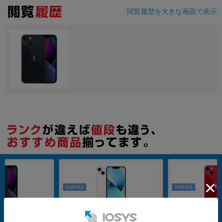
閲覧履歴を大きな画面で表示
SIMFREE
SIMFREE
nanoSIM
128GB
nanoSIM
256GB
満】iPhone13 A
【バッテリー80%未満】iPhone13 A
【バッテリー80%未満