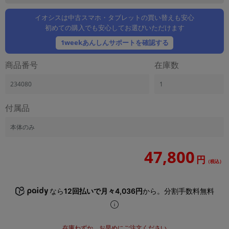
「iPhone」「Xperia」「Galaxy」など
イオシスは中古スマホ・タブレットの買い替えも安心
メーカー
初めての購入でも安心してお選びいただけます
製造、販売メーカーの絞り込み
「Apple」「SONY」「SHARP」など
1weekあんしんサポートを確認する
機能・特徴
商品番号
在庫数
商品の搭載機能による絞り込み
「5G対応」「防水」「ワンセグ」など
234080
1
ドライブ
付属品
ドライブの絞り込み
ランク
本体のみ
商品状態の絞り込み
「新品」「未使用」「中古」など
47,800
円
（税込）
CPU
CPUの絞り込み
なら
12回払いで月々4,036円
から。分割手数料無料
OS
OSの絞り込み
メモリ
在庫わずか。お早めにご注文ください