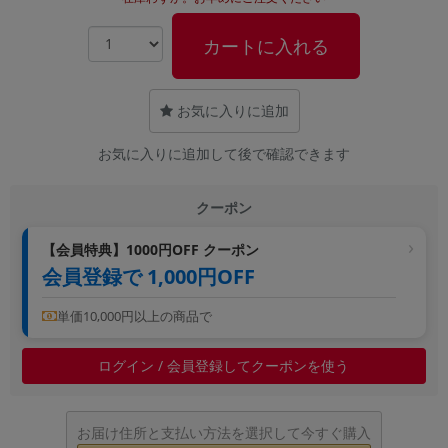
~
カートに入れる
容量
~
お気に入りに追加
お気に入りに追加して後で確認できます
モニタサイズ
~
クーポン
価格
【会員特典】1000円OFF クーポン
会員登録で 1,000円OFF
円 ～
円
単価10,000円以上の商品で
発売日
ログイン / 会員登録してクーポンを使う
月 から
年
お届け住所と支払い方法を選択して今すぐ購入
月 まで
年