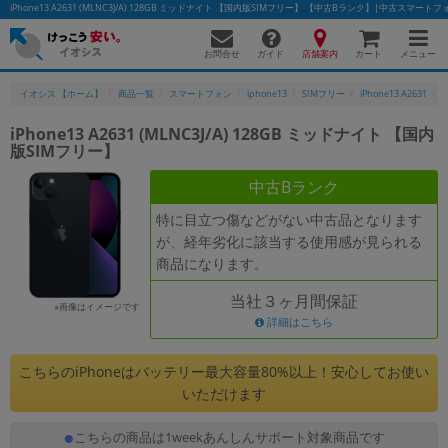
iPhone13 A2631 (MLNC3J/A) 128GB ミッドナイト 【国内版SIMフリー】 【中古Bランク】|中古スマ
お問合せ
店舗案内
メニュー
ガイド
カート
イオシス 【ホーム】
商品一覧
スマートフォン
iphone13
SIMフリー
iPhone13 A2631
i
iPhone13 A2631 (MLNC3J/A) 128GB ミッドナイト 【国内
版SIMフリー】
かんたんパソコン検索に切り替える
中古Bランク
特に目立つ傷などがない中古品となります
フリーワード
が、経年劣化に該当する使用感が見られる
商品になります。
除外ワード
当社３ヶ月間保証
人気の検索ワード：
Let's note
EliteBook
MacBook
※画像はイメージです
詳細はこちら
カテゴリー
商品ジャンルの絞り込み
こちらのiPhoneはバッテリー最大容量80%以上！安心してお使い
「スマートフォン」「タブレット」など
いただけます
シリーズ
こちらの商品は1weekあんしんサポート対象商品です
商品シリーズ名・ブランド名の絞り込み。