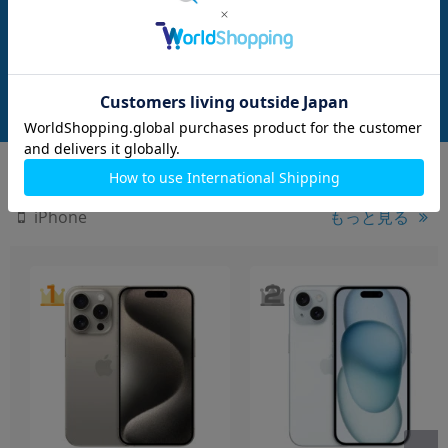
A) 128GB ミッドナイ
2631 (MLND3J/A) 128GB スターライ
2631 (MLNL3J/A) 
フリー】
ト 【国内版SIMフリー】
RED 【国内版SI
メーカー：Apple
メーカー：Apple
発売日：2021/09
発売日：2021/09
付属品: 本体のみ
付属品: 本体のみ
在庫数：4
在庫数：4
中古Bランク
中古Bランク
39,800
39,800
(税込)
(税込)
円
円
もっと見る
iPhone