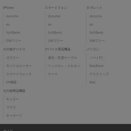
iPhone
スマートフォン
タブレット
docomo
docomo
docomo
au
au
au
SoftBank
SoftBank
SoftBank
SIMフリー
SIMフリー
SIMフリー
その他デバイス
デバイス周辺機器
パソコン
ガラケー
通信・充電ケーブル
ノートPC
モバイルルーター
ヘッドホン・イヤホン
MacBook
スマートウォッチ
ケース
デスクトップ
VR機器
Mac
その他周辺機器
モニター
マウス
キーボード