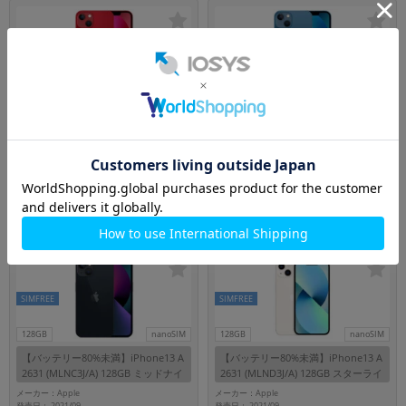
SIMFREE
SIMFREE
256GB
nanoSIM
128GB
nanoSIM
【バッテリー80%未満】iPhone13 A
【バッテリー80%未満】iPhone13 A
2631 (MLNL3J/A) 256GB (PRODUCT)
2631 (MLNG3J/A) 128GB ブルー
RED 【国内版SIMフリー】
【国内版SIMフリー】
メーカー：Apple
メーカー：Apple
発売日： 2021/09
発売日： 2021/09
付属品: 本体のみ
付属品: 本体のみ
在庫数：4
在庫数：2
48,800
39,800
円
円
中古Bランク
中古Bランク
(税込)
(税込)
SIMFREE
SIMFREE
128GB
nanoSIM
128GB
nanoSIM
【バッテリー80%未満】iPhone13 A
【バッテリー80%未満】iPhone13 A
2631 (MLNC3J/A) 128GB ミッドナイ
2631 (MLND3J/A) 128GB スターライ
ト 【国内版SIMフリー】
ト 【国内版SIMフリー】
メーカー：Apple
メーカー：Apple