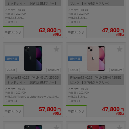
ミッドナイト 【国内版SIMフリー】
ブルー 【国内版SIMフリー】
メーカー：Apple
メーカー：Apple
メーカー
発売日： 2021/09
発売日： 2021/09
製造、販売メーカーの絞り込み
付属品: 本体のみ
付属品: 本体のみ
「Apple」「SONY」「SHARP」など
在庫数：1
在庫数：1
62,800
47,800
円
円
機能・特徴
中古Bランク
中古Bランク
(税込)
(税込)
商品の搭載機能による絞り込み
「5G対応」「防水」「ワンセグ」など
ドライブ
SIMFREE
SIMFREE
ドライブの絞り込み
ランク
256GB
nanoSIM
128GB
nanoSIM
商品状態の絞り込み
iPhone13 A2631 (MLNH3J/A) 256GB
iPhone13 A2631 (MLNE3J/A) 128GB
「新品」「未使用」「中古」など
ミッドナイト 【国内版SIMフリー】
ピンク 【国内版SIMフリー】
メーカー：Apple
メーカー：Apple
CPU
発売日： 2021/09
発売日： 2021/09
付属品: 本体のみ
付属品: 箱/Type-C to Lightningケーブル/SIMカードツール/マニュアル
CPUの絞り込み
在庫数：2
在庫数：4
57,800
47,800
OS
円
円
中古Bランク
中古Bランク
(税込)
(税込)
OSの絞り込み
メモリ