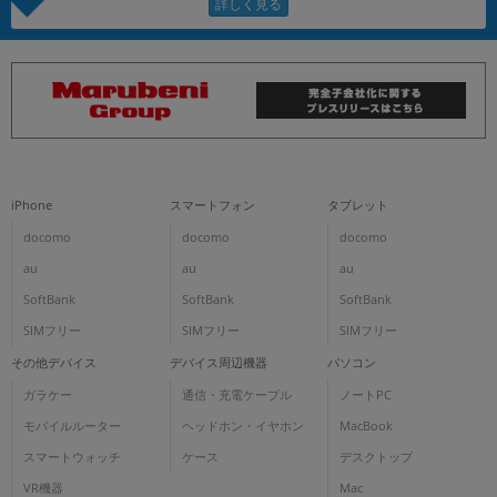
iPhone
スマートフォン
タブレット
docomo
docomo
docomo
au
au
au
SoftBank
SoftBank
SoftBank
SIMフリー
SIMフリー
SIMフリー
その他デバイス
デバイス周辺機器
パソコン
ガラケー
通信・充電ケーブル
ノートPC
モバイルルーター
ヘッドホン・イヤホン
MacBook
スマートウォッチ
ケース
デスクトップ
VR機器
Mac