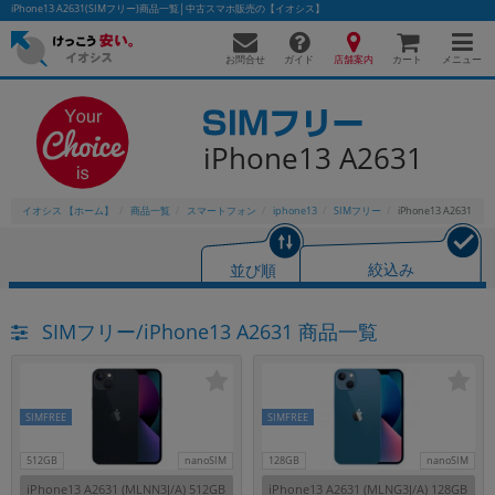
iPhone13 A2631(SIMフリー)商品一覧│中古スマホ販売の【イオシス】
お問合せ
店舗案内
メニュー
ガイド
カート
iPhone13 A2631
かんたんパソコン検索に切り替える
イオシス 【ホーム】
商品一覧
スマートフォン
iphone13
SIMフリー
iPhone13 A2631
フリーワード
並び順
絞込み
除外ワード
SIMフリー/iPhone13 A2631 商品一覧
人気の検索ワード：
Let's note
EliteBook
MacBook
カテゴリー
商品ジャンルの絞り込み
「スマートフォン」「タブレット」など
SIMFREE
SIMFREE
シリーズ
512GB
nanoSIM
128GB
nanoSIM
商品シリーズ名・ブランド名の絞り込み。
iPhone13 A2631 (MLNN3J/A) 512GB
iPhone13 A2631 (MLNG3J/A) 128GB
「iPhone」「Xperia」「Galaxy」など