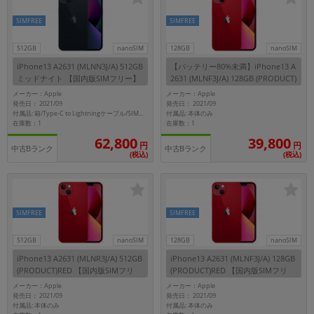
~
SIMFREE
SIMFREE
容量
512GB
nanoSIM
128GB
nanoSIM
iPhone13 A2631 (MLNN3J/A) 512GB
【バッテリー80%未満】iPhone13 A
~
ミッドナイト 【国内版SIMフリー】
2631 (MLNF3J/A) 128GB (PRODUCT)
RED 【国内版SIMフリー】
メーカー：Apple
メーカー：Apple
発売日： 2021/09
発売日： 2021/09
モニタサイズ
付属品: 本体のみ
付属品: 箱/Type-C to Lightningケーブル/SIMカードツール/マニュアル
在庫数：1
在庫数：1
~
62,800
39,800
円
円
中古Bランク
中古Bランク
(税込)
(税込)
価格
円 ～
円
SIMFREE
SIMFREE
512GB
nanoSIM
128GB
nanoSIM
発売日
iPhone13 A2631 (MLNR3J/A) 512GB
iPhone13 A2631 (MLNF3J/A) 128GB
(PRODUCT)RED 【国内版SIMフリ
(PRODUCT)RED 【国内版SIMフリ
月 から
年
ー】
ー】
メーカー：Apple
メーカー：Apple
発売日： 2021/09
発売日： 2021/09
月 まで
年
付属品: 本体のみ
付属品: 本体のみ