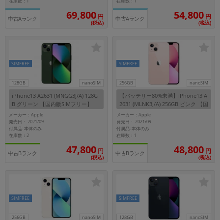
在庫数：1
在庫数：1
69,800
54,800
円
円
各項目のチェックボックスは「or検索」となります。
中古Aランク
中古Aランク
(税込)
(税込)
ただし機能別のみ「and検索」となります。
SIMFREE
SIMFREE
128GB
nanoSIM
256GB
nanoSIM
iPhone13 A2631 (MNGG3J/A) 128G
【バッテリー80%未満】iPhone13 A
B グリーン 【国内版SIMフリー】
2631 (MLNK3J/A) 256GB ピンク 【国
内版SIMフリー】
メーカー：Apple
メーカー：Apple
発売日： 2021/09
発売日： 2021/09
付属品: 本体のみ
付属品: 本体のみ
在庫数：2
在庫数：1
47,800
48,800
円
円
中古Bランク
中古Bランク
(税込)
(税込)
SIMFREE
SIMFREE
256GB
nanoSIM
128GB
nanoSIM