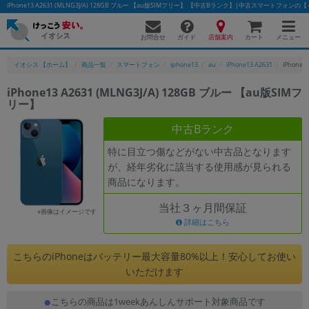
iPhone13 A2631 (MLNG3J/A) 128GB ブルー 【au版SIMフリー】 【中古Bランク】|中古スマートフォン
お問合せ
店舗案内
メニュー
ガイド
カート
イオシス 【ホーム】
商品一覧
スマートフォン
iphone13
au
iPhone13 A2631
iPhone
iPhone13 A2631 (MLNG3J/A) 128GB ブルー 【au版SIMフ
リー】
かんたんパソコン検索に切り替える
中古Bランク
特に目立つ傷などがない中古品となります
フリーワード
が、経年劣化に該当する使用感が見られる
商品になります。
除外ワード
当社３ヶ月間保証
人気の検索ワード：
Let's note
EliteBook
MacBook
※画像はイメージです
詳細はこちら
カテゴリー
商品ジャンルの絞り込み
こちらのiPhoneはバッテリー最大容量80%以上！安心してお使い
「スマートフォン」「タブレット」など
いただけます
シリーズ
こちらの商品は1weekあんしんサポート対象商品です
商品シリーズ名・ブランド名の絞り込み。