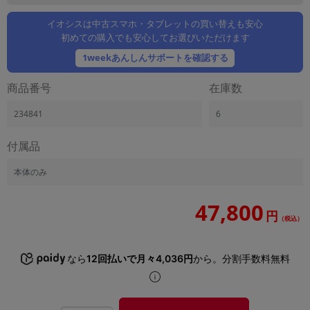
「iPhone」「Xperia」「Galaxy」など
イオシスは中古スマホ・タブレットの買い替えも安心
メーカー
初めての購入でも安心してお選びいただけます
製造、販売メーカーの絞り込み
「Apple」「SONY」「SHARP」など
1weekあんしんサポートを確認する
機能・特徴
商品番号
在庫数
商品の搭載機能による絞り込み
「5G対応」「防水」「ワンセグ」など
234841
6
ドライブ
付属品
ドライブの絞り込み
ランク
本体のみ
商品状態の絞り込み
「新品」「未使用」「中古」など
47,800
円
（税込）
CPU
CPUの絞り込み
なら
12回払いで月々4,036円
から。分割手数料無料
OS
OSの絞り込み
メモリ