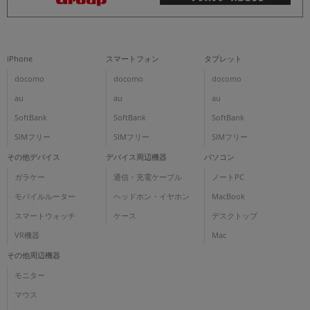
iPhone
スマートフォン
タブレット
docomo
docomo
docomo
au
au
au
SoftBank
SoftBank
SoftBank
SIMフリー
SIMフリー
SIMフリー
その他デバイス
デバイス周辺機器
パソコン
ガラケー
通信・充電ケーブル
ノートPC
モバイルルーター
ヘッドホン・イヤホン
MacBook
スマートウォッチ
ケース
デスクトップ
VR機器
Mac
その他周辺機器
モニター
マウス