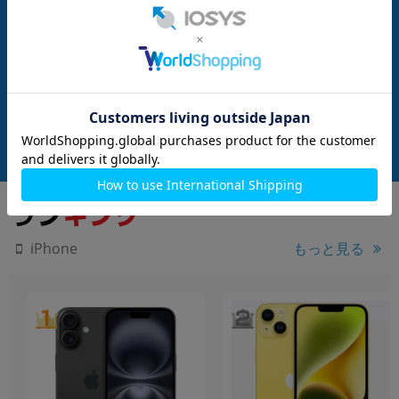
nanoSIM
256GB
nanoSIM
128GB
(MLNC3J/A) 128GB
【バッテリー80%未満】iPhone13 A
iPhone13 A2631 (
u版SIMフリー】
2631 (MLNJ3J/A) 256GB スターライ
(PRODUCT)RED
ト 【au版SIMフリー】
メーカー：Apple
メーカー：Apple
発売日：2021/09
発売日：2021/09
付属品: 本体のみ
付属品: 本体のみ
在庫数：7
在庫数：6
中古Bランク
中古Bランク
47,800
48,800
(税込)
(税込)
円
円
もっと見る
iPhone