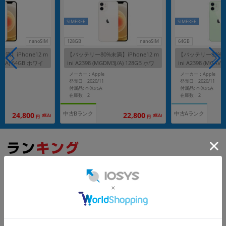
SIMFREE
SIMFREE
nanoSIM
128GB
nanoSIM
64GB
満】iPhone12 m
【バッテリー80%未満】iPhone12 m
【バッテリー80%未満
63J/A) 64GB ホワイ
ini A2398 (MGDM3J/A) 128GB ホワ
ini A2398 (MGAV
フリー】
イト 【国内版SIMフリー】
ン 【国内版SIMフ
メーカー：Apple
メーカー：Apple
発売日：2020/11
発売日：2020/11
付属品: 本体のみ
付属品: 本体のみ
在庫数：2
在庫数：2
中古Bランク
中古Aランク
24,800
22,800
(税込)
(税込)
円
円
もっと見る
iPhone