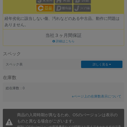
~
経年劣化に該当しない傷、汚れなどのある中古品。動作に問題は
容量
ありません。
~
当社３ヶ月間保証
詳細はこちら
モニタサイズ
スペック
~
スペック表
詳しく見る
価格
在庫数
円 ～
円
総在庫数：0
※ページ上の在庫数表示について
発売日
月 から
年
商品の入荷時期が異なるため、OSのバージョンは表示の
ものと異なる場合がございます。
月 まで
年
個別にOSのバージョンや製造番号などの情報はお答えできかねますので予