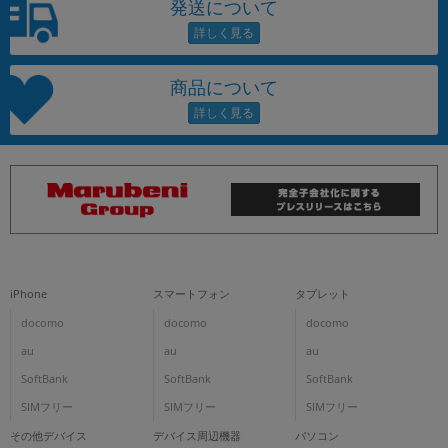
発送について
商品について
iPhone
スマートフォン
タブレット
docomo
docomo
docomo
au
au
au
SoftBank
SoftBank
SoftBank
SIMフリー
SIMフリー
SIMフリー
その他デバイス
デバイス周辺機器
パソコン