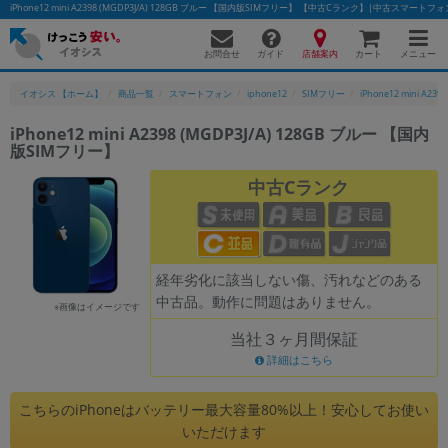
iPhone12 mini A2398 (MGDP3J/A) 128GB ブルー 【国内版SIMフリー】 【中古Cランク】|中古スマー
お問合せ
店舗案内
メニュー
ガイド
カート
イオシス 【ホーム】
商品一覧
スマートフォン
iphone12
SIMフリー
iPhone12 mini A2398
iPhone12 mini A2398 (MGDP3J/A) 128GB ブルー 【国内
版SIMフリー】
かんたんパソコン検索に切り替える
中古Cランク
フリーワード
除外ワード
経年劣化に該当しない傷、汚れなどのある
中古品。動作に問題はありません。
人気の検索ワード：
Let's note
EliteBook
MacBook
※画像はイメージです
当社３ヶ月間保証
カテゴリー
詳細はこちら
商品ジャンルの絞り込み
「スマートフォン」「タブレット」など
こちらのiPhoneはバッテリー最大容量80%以上！安心してお使い
シリーズ
いただけます
商品シリーズ名・ブランド名の絞り込み。