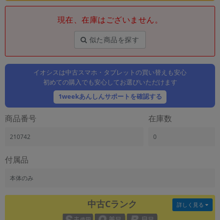
「iPhone」「Xperia」「Galaxy」など
現在、在庫はございません。
メーカー
製造、販売メーカーの絞り込み
「Apple」「SONY」「SHARP」など
似た商品を探す
機能・特徴
商品の搭載機能による絞り込み
イオシスは中古スマホ・タブレットの買い替えも安心
「5G対応」「防水」「ワンセグ」など
初めての購入でも安心してお選びいただけます
ドライブ
1weekあんしんサポートを確認する
ドライブの絞り込み
商品番号
在庫数
ランク
商品状態の絞り込み
210742
0
「新品」「未使用」「中古」など
CPU
付属品
CPUの絞り込み
本体のみ
OS
OSの絞り込み
中古Cランク
詳しく見る
メモリ