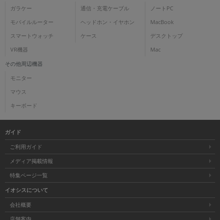
ガラケー
通信・充電ケーブル
ノートPC
モバイルルーター
ヘッドホン・イヤホン
MacBook
スマートウォッチ
ケース
デスクトップ
VR機器
Mac
その他周辺機器
モニター
マウス
キーボード
ガイド
ご利用ガイド
メディア掲載情報
特集ページ一覧
イオシスについて
会社概要
店舗案内