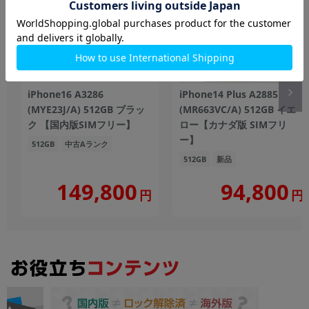
iPhone16 A3286
iPhone14 Plus A2885
(MYE23J/A) 512GB ブラッ
(MR663VC/A) 512GB イエ
ク 【国内版SIMフリー】
ロー【カナダ版 SIMフリ
ー】
512GB
中古Aランク
512GB
新品
149,800
94,800
円
円