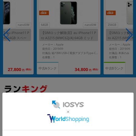
nanoSIM
64GB
nanoSIM
256GB
au iPhone11 P
【SIMロック解除済】au iPhone11 P
【SIMロック解除済】a
2J/A) 64GB スペー
ro A2215 (MWC62J/A) 64GB ミッド
ro A2215 (MWC82
ナイトグリーン
ー
メーカー：Apple
メーカー：Apple
発売日：2019/09
発売日：2019/09
付属品: 本体のみ
付属品: 箱/18W USB-C電源アダプタ/Type-C to Lightningケーブル/イヤホン(Lightningコネクタ)/SIMカードツール/マニュアル
在庫数：1
在庫数：1
中古Aランク
中古Bランク
27,800
34,800
(税込)
(税込)
円
円
もっと見る
iPhone