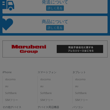
発送について
商品について
iPhone
スマートフォン
タブレット
docomo
docomo
docomo
au
au
au
SoftBank
SoftBank
SoftBank
SIMフリー
SIMフリー
SIMフリー
その他デバイス
デバイス周辺機器
パソコン