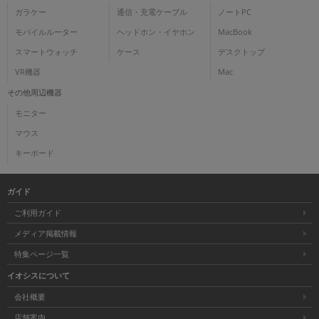
ガラケー
通信・充電ケーブル
ノートPC
モバイルルーター
ヘッドホン・イヤホン
MacBook
スマートウォッチ
ケース
デスクトップ
VR機器
Mac
その他周辺機器
モニター
マウス
キーボード
ガイド
ご利用ガイド
メディア掲載情報
特集ページ一覧
イオシスについて
会社概要
店舗案内