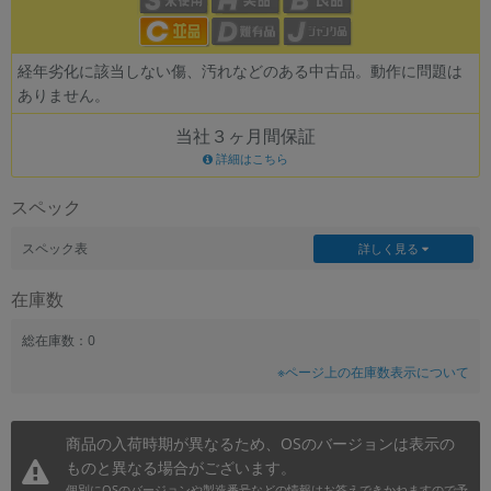
~
経年劣化に該当しない傷、汚れなどのある中古品。動作に問題は
容量
ありません。
~
当社３ヶ月間保証
詳細はこちら
モニタサイズ
スペック
~
スペック表
詳しく見る
価格
在庫数
円 ～
円
総在庫数：0
※ページ上の在庫数表示について
発売日
月 から
年
商品の入荷時期が異なるため、OSのバージョンは表示の
ものと異なる場合がございます。
月 まで
年
個別にOSのバージョンや製造番号などの情報はお答えできかねますので予