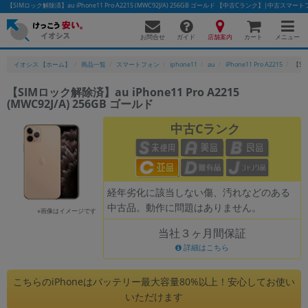
【SIMロック解除済】au iPhone11 Pro A2215 (MWC92J/A) 256GB ゴールド 【中古Cランク】|中古
お問合せ
店舗案内
メニュー
ガイド
カート
イオシス 【ホーム】
商品一覧
スマートフォン
iphone11
au
iPhone11 Pro A2215
【SI
【SIMロック解除済】au iPhone11 Pro A2215
(MWC92J/A) 256GB ゴールド
かんたんパソコン検索に切り替える
中古Cランク
フリーワード
除外ワード
経年劣化に該当しない傷、汚れなどのある
中古品。動作に問題はありません。
人気の検索ワード：
Let's note
EliteBook
MacBook
※画像はイメージです
当社３ヶ月間保証
カテゴリー
詳細はこちら
商品ジャンルの絞り込み
「スマートフォン」「タブレット」など
こちらのiPhoneはバッテリー最大容量80%以上！安心してお使い
シリーズ
いただけます
商品シリーズ名・ブランド名の絞り込み。