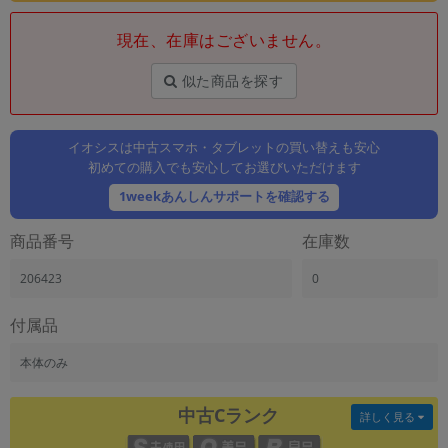
「iPhone」「Xperia」「Galaxy」など
現在、在庫はございません。
メーカー
製造、販売メーカーの絞り込み
「Apple」「SONY」「SHARP」など
似た商品を探す
機能・特徴
商品の搭載機能による絞り込み
イオシスは中古スマホ・タブレットの買い替えも安心
「5G対応」「防水」「ワンセグ」など
初めての購入でも安心してお選びいただけます
ドライブ
1weekあんしんサポートを確認する
ドライブの絞り込み
商品番号
在庫数
ランク
商品状態の絞り込み
206423
0
「新品」「未使用」「中古」など
CPU
付属品
CPUの絞り込み
本体のみ
OS
OSの絞り込み
中古Cランク
詳しく見る
メモリ