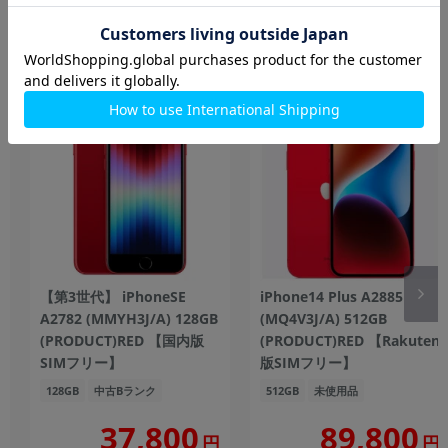
もっと見る
iPhone
【第3世代】 iPhoneSE
iPhone14 Plus A2885
A2782 (MMYH3J/A) 128GB
(MQ4V3J/A) 512GB
(PRODUCT)RED 【国内版
(PRODUCT)RED 【Rakuten
SIMフリー】
版SIMフリー】
128GB
中古Bランク
512GB
未使用品
37,800
89,800
円
円