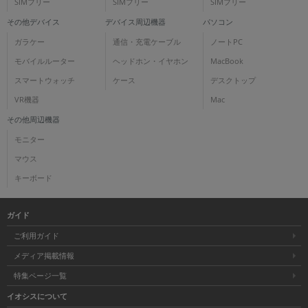
SIMフリー
SIMフリー
SIMフリー
その他デバイス
デバイス周辺機器
パソコン
ガラケー
通信・充電ケーブル
ノートPC
モバイルルーター
ヘッドホン・イヤホン
MacBook
スマートウォッチ
ケース
デスクトップ
VR機器
Mac
その他周辺機器
モニター
マウス
キーボード
ガイド
ご利用ガイド
メディア掲載情報
特集ページ一覧
イオシスについて