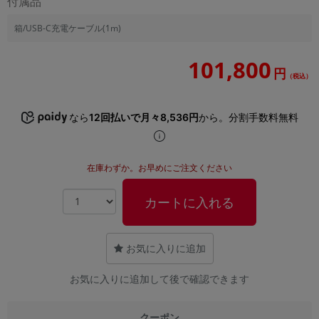
付属品
「iPhone」「Xperia」「Galaxy」など
箱/USB-C充電ケーブル(1m)
メーカー
製造、販売メーカーの絞り込み
「Apple」「SONY」「SHARP」など
101,800
円
（税込）
機能・特徴
商品の搭載機能による絞り込み
「5G対応」「防水」「ワンセグ」など
なら
12回払いで月々8,536円
から。分割手数料無料
ドライブ
ドライブの絞り込み
在庫わずか。お早めにご注文ください
ランク
商品状態の絞り込み
カートに入れる
「新品」「未使用」「中古」など
CPU
CPUの絞り込み
お気に入りに追加
OS
お気に入りに追加して後で確認できます
OSの絞り込み
メモリ
クーポン