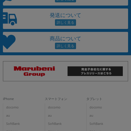
発送について
商品について
iPhone
スマートフォン
タブレット
docomo
docomo
docomo
au
au
au
SoftBank
SoftBank
SoftBank