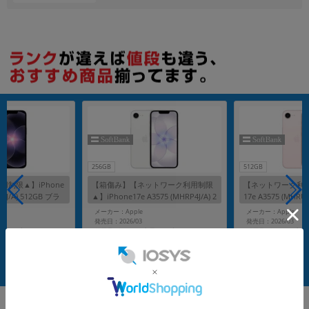
256GB
512GB
制限▲】iPhone
【箱傷み】【ネットワーク利用制限
【ネットワーク利用制
R4J/A) 512GB ブラ
▲】iPhone17e A3575 (MHRP4J/A) 2
17e A3575 (MHRU
k版SIMフリー】
56GB ホワイト 【SoftBank版SIMフ
トピンク 【SoftB
メーカー：Apple
メーカー：Apple
リー】
発売日：2026/03
発売日：2026/03
充電ケーブル(1m)
付属品: 箱/USB-C充電ケーブル(1m)
付属品: 箱/USB-C充
在庫数：4
在庫数：4
未使用品
中古Aランク
131,800
101,800
(税込)
(税込)
円
円