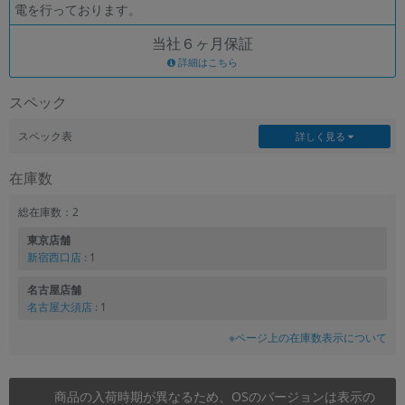
電を行っております。
各項目のチェックボックスは「or検索」となります。
当社６ヶ月保証
ただし機能別のみ「and検索」となります。
詳細はこちら
スペック
スペック表
詳しく見る
在庫数
総在庫数：2
東京店舗
新宿西口店
: 1
名古屋店舗
名古屋大須店
: 1
※ページ上の在庫数表示について
商品の入荷時期が異なるため、OSのバージョンは表示の