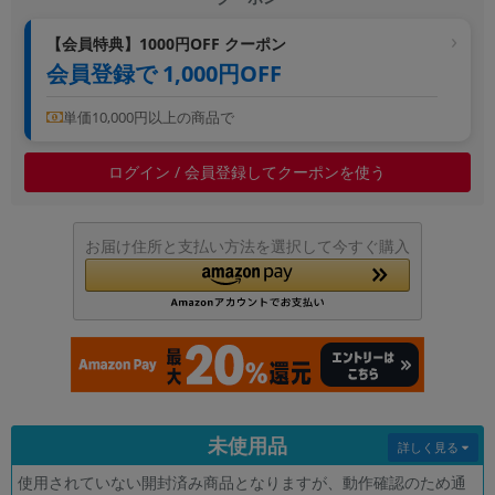
~
【会員特典】1000円OFF クーポン
会員登録で 1,000円OFF
容量
~
単価10,000円以上の商品で
ログイン / 会員登録してクーポンを使う
モニタサイズ
~
お届け住所と支払い方法を選択して今すぐ購入
価格
円 ～
円
発売日
月 から
年
未使用品
詳しく見る
月 まで
年
使用されていない開封済み商品となりますが、動作確認のため通