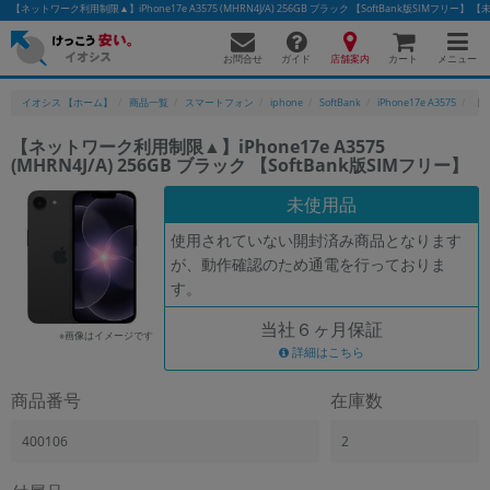
【ネットワーク利用制限▲】iPhone17e A3575 (MHRN4J/A) 256GB ブラック 【SoftBank版SIM
お問合せ
店舗案内
メニュー
ガイド
カート
イオシス 【ホーム】
商品一覧
スマートフォン
iphone
SoftBank
iPhone17e A3575
【ネ
【ネットワーク利用制限▲】iPhone17e A3575
(MHRN4J/A) 256GB ブラック 【SoftBank版SIMフリー】
かんたんパソコン検索に切り替える
未使用品
使用されていない開封済み商品となります
フリーワード
が、動作確認のため通電を行っておりま
す。
除外ワード
当社６ヶ月保証
人気の検索ワード：
Let's note
EliteBook
MacBook
※画像はイメージです
詳細はこちら
カテゴリー
商品番号
在庫数
商品ジャンルの絞り込み
「スマートフォン」「タブレット」など
400106
2
シリーズ
商品シリーズ名・ブランド名の絞り込み。