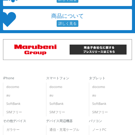
商品について
iPhone
スマートフォン
タブレット
docomo
docomo
docomo
au
au
au
SoftBank
SoftBank
SoftBank
SIMフリー
SIMフリー
SIMフリー
その他デバイス
デバイス周辺機器
パソコン
ガラケー
通信・充電ケーブル
ノートPC