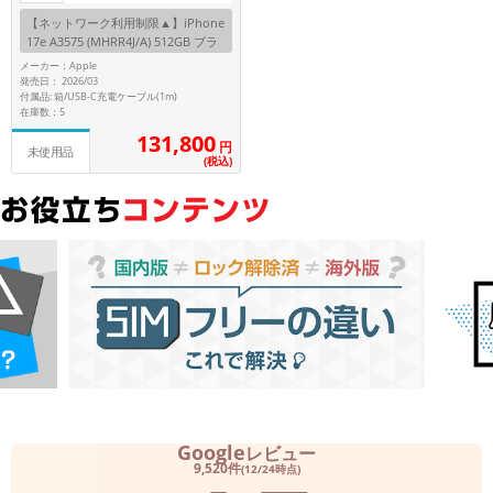
【ネットワーク利用制限▲】iPhone
17e A3575 (MHRR4J/A) 512GB ブラ
ック 【SoftBank版SIMフリー】
メーカー：Apple
発売日： 2026/03
付属品: 箱/USB-C充電ケーブル(1m)
在庫数：5
131,800
円
未使用品
(税込)
Google
レビュー
9,520件
(12/24時点)