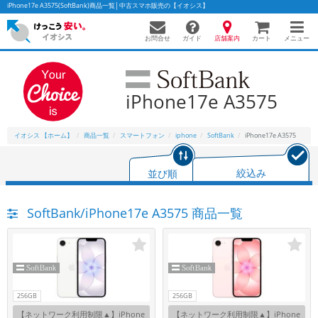
iPhone17e A3575(SoftBank)商品一覧│中古スマホ販売の【イオシス】
お問合せ
店舗案内
メニュー
ガイド
カート
iPhone17e A3575
かんたんパソコン検索に切り替える
イオシス 【ホーム】
商品一覧
スマートフォン
iphone
SoftBank
iPhone17e A3575
フリーワード
並び順
絞込み
除外ワード
SoftBank/iPhone17e A3575 商品一覧
人気の検索ワード：
Let's note
EliteBook
MacBook
カテゴリー
商品ジャンルの絞り込み
「スマートフォン」「タブレット」など
シリーズ
256GB
256GB
商品シリーズ名・ブランド名の絞り込み。
【ネットワーク利用制限▲】iPhone
【ネットワーク利用制限▲】iPhone
「iPhone」「Xperia」「Galaxy」など