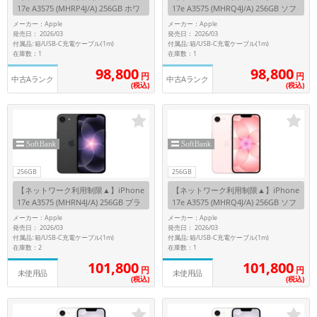
17e A3575 (MHRP4J/A) 256GB ホワ
17e A3575 (MHRQ4J/A) 256GB ソフ
イト 【SoftBank版SIMフリー】
トピンク 【SoftBank版SIMフリー】
メーカー：Apple
メーカー：Apple
メーカー
発売日： 2026/03
発売日： 2026/03
製造、販売メーカーの絞り込み
付属品: 箱/USB-C充電ケーブル(1m)
付属品: 箱/USB-C充電ケーブル(1m)
「Apple」「SONY」「SHARP」など
在庫数：1
在庫数：1
98,800
98,800
円
円
機能・特徴
中古Aランク
中古Aランク
(税込)
(税込)
商品の搭載機能による絞り込み
「5G対応」「防水」「ワンセグ」など
ドライブ
ドライブの絞り込み
ランク
256GB
256GB
商品状態の絞り込み
【ネットワーク利用制限▲】iPhone
【ネットワーク利用制限▲】iPhone
「新品」「未使用」「中古」など
17e A3575 (MHRN4J/A) 256GB ブラ
17e A3575 (MHRQ4J/A) 256GB ソフ
ック 【SoftBank版SIMフリー】
トピンク 【SoftBank版SIMフリー】
メーカー：Apple
メーカー：Apple
CPU
発売日： 2026/03
発売日： 2026/03
付属品: 箱/USB-C充電ケーブル(1m)
付属品: 箱/USB-C充電ケーブル(1m)
CPUの絞り込み
在庫数：2
在庫数：1
101,800
101,800
OS
円
円
未使用品
未使用品
(税込)
(税込)
OSの絞り込み
メモリ