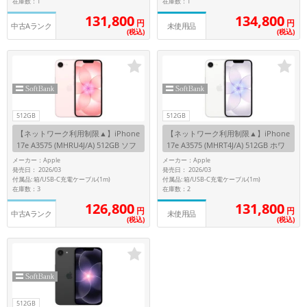
在庫数：1
在庫数：1
131,800
134,800
円
円
各項目のチェックボックスは「or検索」となります。
中古Aランク
未使用品
(税込)
(税込)
ただし機能別のみ「and検索」となります。
512GB
512GB
【ネットワーク利用制限▲】iPhone
【ネットワーク利用制限▲】iPhone
17e A3575 (MHRU4J/A) 512GB ソフ
17e A3575 (MHRT4J/A) 512GB ホワ
トピンク 【SoftBank版SIMフリー】
イト 【SoftBank版SIMフリー】
メーカー：Apple
メーカー：Apple
発売日： 2026/03
発売日： 2026/03
付属品: 箱/USB-C充電ケーブル(1m)
付属品: 箱/USB-C充電ケーブル(1m)
在庫数：3
在庫数：2
126,800
131,800
円
円
中古Aランク
未使用品
(税込)
(税込)
512GB