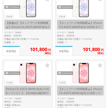
~
容量
256GB
256GB
【箱傷み】【ネットワーク利用制限
【ネットワーク利用制限▲】iPhone
~
▲】iPhone17e A3575 (MHRP4J/A) 2
17e A3575 (MHRP4J/A) 256GB ホワ
56GB ホワイト 【SoftBank版SIMフ
イト 【SoftBank版SIMフリー】
メーカー：Apple
メーカー：Apple
リー】
発売日： 2026/03
発売日： 2026/03
モニタサイズ
付属品: 箱/USB-C充電ケーブル(1m)
付属品: 箱/USB-C充電ケーブル(1m)
在庫数：3
在庫数：1
~
101,800
101,800
円
円
未使用品
未使用品
(税込)
(税込)
価格
円 ～
円
512GB
512GB
発売日
iPhone17e A3575 (MHRU4J/A) 512G
【ネットワーク利用制限▲】iPhone
B ソフトピンク 【SoftBank版SIMフ
17e A3575 (MHRU4J/A) 512GB ソフ
月 から
年
リー】
トピンク 【SoftBank版SIMフリー】
メーカー：Apple
メーカー：Apple
発売日： 2026/03
発売日： 2026/03
月 まで
年
付属品: 本体のみ
付属品: 箱/USB-C充電ケーブル(1m)