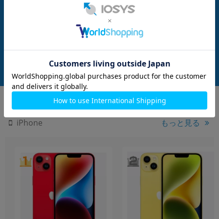
nanoSIM
128GB
nanoSIM
128GB
制限▲】iPhone
iPhone16 A3286 (MYDQ3J/A) 128GB
【ネットワーク利用制
3J/A) 128GB ブラッ
ブラック 【SoftBank版SIMフリー】
16 A3286 (MYDR3
版SIMフリー】
ト 【SoftBank版
メーカー：Apple
メーカー：Apple
発売日：2024/09
発売日：2024/09
付属品: 本体のみ
付属品: 箱/USB-C充電ケーブル(1m)/SIMカードツール
在庫数：4
在庫数：4
中古Aランク
未使用品
119,800
114,800
(税込)
(税込)
円
円
もっと見る
iPhone