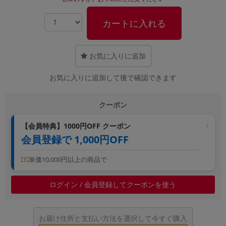
~
カートに入れる
容量
~
お気に入りに追加
お気に入りに追加して後で確認できます
モニタサイズ
~
クーポン
価格
【会員特典】1000円OFF クーポン
会員登録で 1,000円OFF
円 ～
円
単価10,000円以上の商品で
発売日
ログイン / 会員登録してクーポンを使う
月 から
年
お届け住所と支払い方法を選択して今すぐ購入
月 まで
年