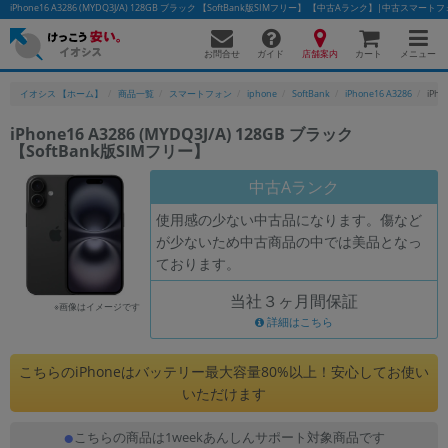
iPhone16 A3286 (MYDQ3J/A) 128GB ブラック 【SoftBank版SIMフリー】 【中古Aランク】|中古ス
お問合せ
店舗案内
メニュー
ガイド
カート
イオシス 【ホーム】
商品一覧
スマートフォン
iphone
SoftBank
iPhone16 A3286
iPh
iPhone16 A3286 (MYDQ3J/A) 128GB ブラック
【SoftBank版SIMフリー】
かんたんパソコン検索に切り替える
中古Aランク
使用感の少ない中古品になります。傷など
フリーワード
が少ないため中古商品の中では美品となっ
ております。
除外ワード
当社３ヶ月間保証
人気の検索ワード：
Let's note
EliteBook
MacBook
※画像はイメージです
詳細はこちら
カテゴリー
商品ジャンルの絞り込み
こちらのiPhoneはバッテリー最大容量80%以上！安心してお使い
「スマートフォン」「タブレット」など
いただけます
シリーズ
こちらの商品は1weekあんしんサポート対象商品です
商品シリーズ名・ブランド名の絞り込み。