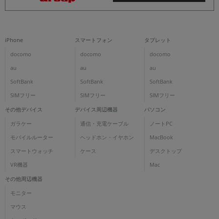
iPhone
スマートフォン
タブレット
docomo
docomo
docomo
au
au
au
SoftBank
SoftBank
SoftBank
SIMフリー
SIMフリー
SIMフリー
その他デバイス
デバイス周辺機器
パソコン
ガラケー
通信・充電ケーブル
ノートPC
モバイルルーター
ヘッドホン・イヤホン
MacBook
スマートウォッチ
ケース
デスクトップ
VR機器
Mac
その他周辺機器
モニター
マウス