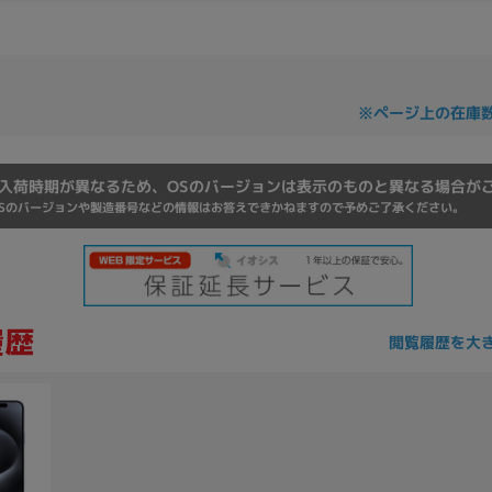
Core i7
Core i5
Core i3
そ
※ページ上の在庫
メモリ
~
入荷時期が異なるため、OSのバージョンは表示のものと異なる場合が
omeOS
その他
Sのバージョンや製造番号などの情報はお答えできかねますので予めご了承ください。
モニタサイズ
~
閲覧履歴を大
発売日
月
年
月
年