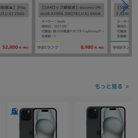
制限▲】iPho
【SIMロック解除済】docomo iPh
【SIMロック
J3J/A) 256G
one8 A1906 (MQ782J/A) 64GB
2 A2402 (
ftBank版SI
スペースグレイ
ラック
メーカー：Apple
メーカー：App
発売日：2017/09
発売日：2020/
付属品: 箱/USB電源アダプタ/Lightningケーブル/イヤホン(Lightningコネクタ)/SIMカードツール/マニュアル
在庫数：1
在庫数：1
52,800
8,980
中古Cランク
中古Bランク
(税込)
(税込)
円
円
もっと見る