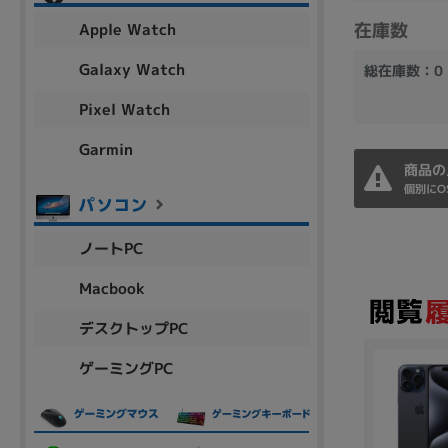
アウトレット
在庫数
Apple Watch
Galaxy Watch
総在庫数：0
Pixel Watch
OS
OSの絞り込み
Garmin
商品の
Chr
Win 11
Win 10
MacOS
Win 7
Win 8
個別にO
容量
ノートPC
~
Macbook
デスクトップPC
価格
ゲーミングPC
円 ～
円