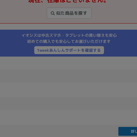
製造、販売メーカーの絞り込み
似た商品を探す
Pana
TOSHIBA
Apple
SONY
VAIO
Asus
HP
イオシスは中古スマホ・タブレットの買い替えも安心
初めての購入でも安心してお選びいただけます
1weekあんしんサポートを確認する
ドライブ
ドライブの絞り込み
DVD-マルチ
BD-ROM
BD−R
DVDスーパーマルチ
その他
CPU
CPUの絞り込み
Apple M1
Apple M2
ンク
Cランク
Ryzen 9
詳