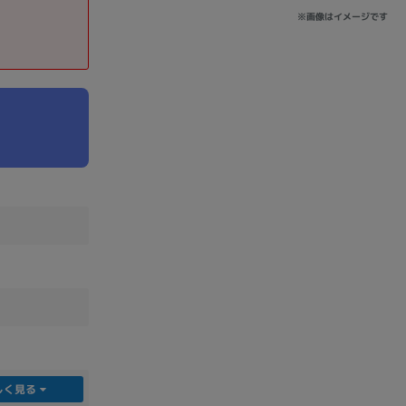
※画像はイメージです
sonic
FUJITSU
Lenovo
DVD-ROM
DVD±RW
Ryzen 7
Ryzen 5
Core i9
しく見る