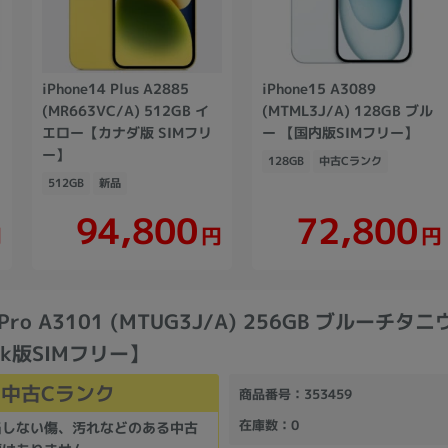
iPhone14 Plus A2885
iPhone15 A3089
(MR663VC/A) 512GB イ
(MTML3J/A) 128GB ブル
エロー【カナダ版 SIMフリ
ー 【国内版SIMフリー】
ー】
128GB
中古Cランク
512GB
新品
94,800
72,800
円
円
円
5 Pro A3101 (MTUG3J/A) 256GB ブルーチタ
ank版SIMフリー】
中古Cランク
商品番号
：353459
在庫数
：0
当しない傷、汚れなどのある中古