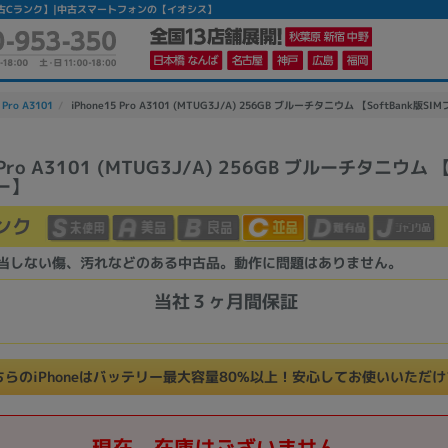
フリー】 【中古Cランク】|中古スマートフォンの【イオシス】
 Pro A3101
iPhone15 Pro A3101 (MTUG3J/A) 256GB ブルーチタニウム 【SoftBank版SI
 Pro A3101 (MTUG3J/A) 256GB ブルーチタニウム 【
ー】
かんたんパソコン検索に切り替える
ンク
カテゴリー
当しない傷、汚れなどのある中古品。動作に問題はありません。
商品ジャンルの絞り込み
当社３ヶ月間保証
ノートPC
デスクPC
モニター
ちらのiPhoneはバッテリー最大容量80%以上！安心してお使いいただ
メーカー
現在、在庫はございません。