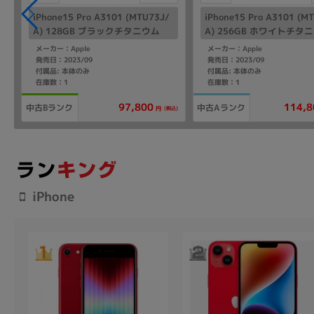
iPhone15 Pro A3101 (MTU73J/
iPhone15 Pro A3101 (M
A) 128GB ブラックチタニウム
A) 256GB ホワイトチタ
t
【SoftBank版SIMフリー】
【SoftBank版SIMフリー
メーカー：Apple
メーカー：Apple
発売日：2023/09
発売日：2023/09
付属品: 本体のみ
付属品: 本体のみ
在庫数：1
在庫数：1
114,8
97,800
中古Bランク
中古Aランク
込)
(税込)
円
iPhone