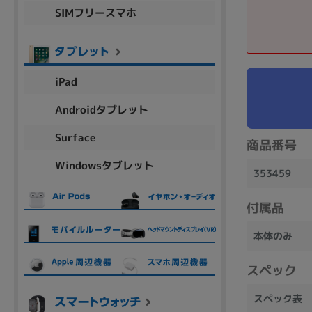
SIMフリースマホ
商品シリーズ名・ブランド名の絞り込み。
Let's note
dynabook
Thinkpad
LAVIE
FMV
macbook
Inspiron
aspire
iPad
Androidタブレット
機能・特徴
Surface
商品番号
商品の搭載機能による絞り込み
Windowsタブレット
Webカメラ内蔵
353459
付属品
本体のみ
ランク
スペック
商品状態の絞り込み
スペック表
新品/未使用
Aランク
Bラ
未使用
中古
新品