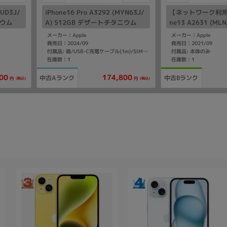
TUD3J/
iPhone16 Pro A3292 (MYN63J/
【ネットワーク利用
ニウム
A) 512GB デザートチタニウム
ne13 A2631 (MLN
】
【docomo版SIMフリー】
B スターライト 【So
メーカー：Apple
メーカー：Apple
Mフリー】
発売日：2024/09
発売日：2021/09
付属品: 本体のみ
付属品: 箱/USB-C充電ケーブル(1m)/SIMカードツール
在庫数：1
在庫数：1
00
174,800
中古Aランク
中古Bランク
(税込)
(税込)
円
円