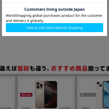
nanoSIM
512GB
nanoSIM
256GB