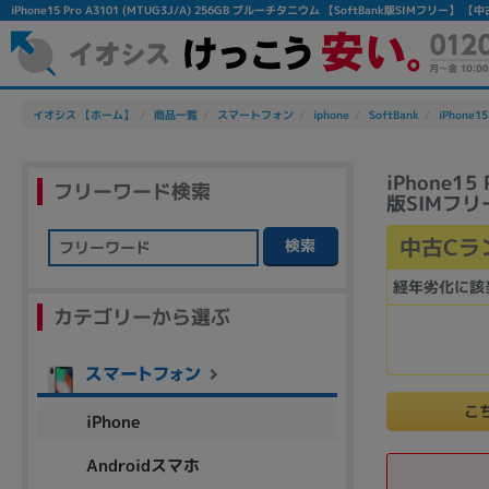
iPhone15 Pro A3101 (MTUG3J/A) 256GB ブルーチタニウム 【SoftBank版SIM
イオシス 【ホーム】
商品一覧
スマートフォン
iphone
SoftBank
iPhone15
iPhone15
フリーワード検索
版SIMフリ
中古Cラ
検索
フリーワード
経年劣化に該
カテゴリーから選ぶ
除外ワード
人気の検索ワード：
Let's note
EliteBook
MacBook
こ
iPhone
Androidスマホ
シリーズ