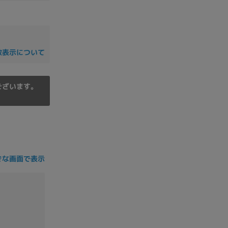
の他
数表示について
ございます。
きな画面で表示
 から
 まで