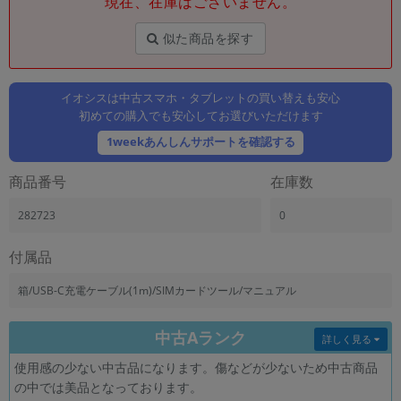
現在、在庫はございません。
「iPhone」「Xperia」「Galaxy」など
メーカー
似た商品を探す
製造、販売メーカーの絞り込み
「Apple」「SONY」「SHARP」など
イオシスは中古スマホ・タブレットの買い替えも安心
機能・特徴
初めての購入でも安心してお選びいただけます
商品の搭載機能による絞り込み
「5G対応」「防水」「ワンセグ」など
1weekあんしんサポートを確認する
ドライブ
商品番号
在庫数
ドライブの絞り込み
282723
0
ランク
商品状態の絞り込み
「新品」「未使用」「中古」など
付属品
CPU
箱/USB-C充電ケーブル(1m)/SIMカードツール/マニュアル
CPUの絞り込み
中古Aランク
OS
詳しく見る
OSの絞り込み
使用感の少ない中古品になります。傷などが少ないため中古商品
の中では美品となっております。
メモリ