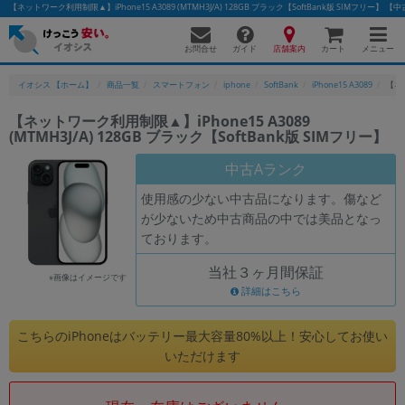
【ネットワーク利用制限▲】iPhone15 A3089 (MTMH3J/A) 128GB ブラック【SoftBank版 SIMフ
お問合せ
店舗案内
メニュー
ガイド
カート
イオシス 【ホーム】
商品一覧
スマートフォン
iphone
SoftBank
iPhone15 A3089
【ネッ
【ネットワーク利用制限▲】iPhone15 A3089
(MTMH3J/A) 128GB ブラック【SoftBank版 SIMフリー】
かんたんパソコン検索に切り替える
中古Aランク
使用感の少ない中古品になります。傷など
フリーワード
が少ないため中古商品の中では美品となっ
ております。
除外ワード
当社３ヶ月間保証
人気の検索ワード：
Let's note
EliteBook
MacBook
※画像はイメージです
詳細はこちら
カテゴリー
商品ジャンルの絞り込み
こちらのiPhoneはバッテリー最大容量80%以上！安心してお使い
「スマートフォン」「タブレット」など
いただけます
シリーズ
商品シリーズ名・ブランド名の絞り込み。