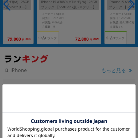
 (MTMH3J/A) 128GB
iPhone15 A3089 (MTMH3J/A) 128GB
iPhone15 A3089 (
Bank版SIMフリー】
ブラック 【SoftBank版SIMフリー】
ブラック 【SoftB
メーカー：Apple
メーカー：Apple
発売日：2023/09
発売日：2023/09
付属品: 本体のみ
在庫数：9
在庫数：4
中古Cランク
中古Bランク
79,800
72,800
(税込)
(税込)
円
円
もっと見る
iPhone