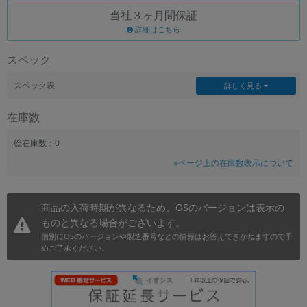
当社３ヶ月間保証
~
詳細はこちら
容量
スペック
~
スペック表
詳しく見る
モニタサイズ
在庫数
~
総在庫数：0
※ページ上の在庫数表示について
価格
円 ～
円
商品の入荷時期が異なるため、OSのバージョンは表示の
ものと異なる場合がございます。
個別にOSのバージョンや製造番号などの情報はお答えできかねますので予
発売日
めご了承ください。
月 から
年
月 まで
年