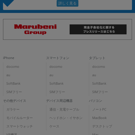
iPhone
スマートフォン
タブレット
docomo
docomo
docomo
au
au
au
SoftBank
SoftBank
SoftBank
SIMフリー
SIMフリー
SIMフリー
その他デバイス
デバイス周辺機器
パソコン
ガラケー
通信・充電ケーブル
ノートPC
モバイルルーター
ヘッドホン・イヤホン
MacBook
スマートウォッチ
ケース
デスクトップ
VR機器
Mac