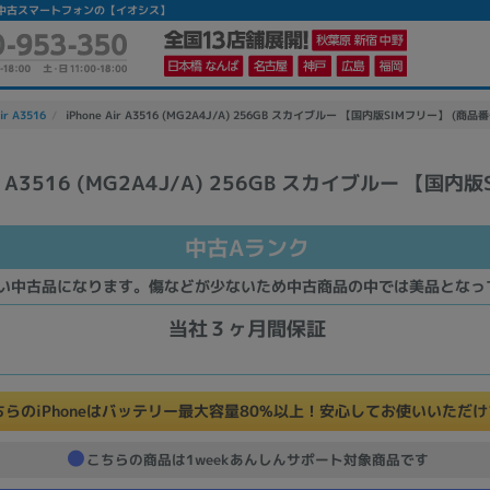
ランク】|中古スマートフォンの【イオシス】
ir A3516
iPhone Air A3516 (MG2A4J/A) 256GB スカイブルー 【国内版SIMフリー】 (商品番号
Air A3516 (MG2A4J/A) 256GB スカイブルー 【国内
かんたんパソコン検索に切り替える
中古Aランク
カテゴリー
い中古品になります。傷などが少ないため中古商品の中では美品となっ
商品ジャンルの絞り込み
当社３ヶ月間保証
ノートPC
デスクPC
モニター
ちらのiPhoneはバッテリー最大容量80%以上！安心してお使いいただ
こちらの商品は1weekあんしんサポート対象商品です
メーカー