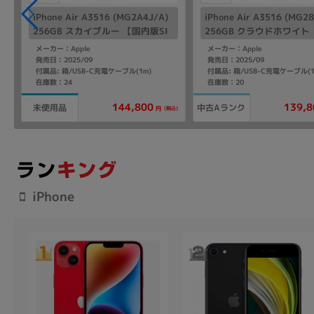
iPhone Air A3516 (MG2A4J/A)
iPhone Air A3516 (MG2
256GB スカイブルー 【国内版SI
256GB クラウドホワイト
Mフリー】
版SIMフリー】
メーカー：Apple
メーカー：Apple
発売日：2025/09
発売日：2025/09
付属品: 箱/USB-C充電ケーブル(1m)
付属品: 箱/USB-C充電ケーブル(1
在庫数：24
在庫数：20
144,800
139,8
未使用品
中古Aランク
(税込)
円
iPhone