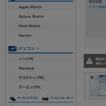
東京店舗
アウトレット
Apple Watch
アキバ中央
Galaxy Watch
Pixel Watch
OS
OSの絞り込み
Garmin
Chr
Win 11
Win 10
MacOS
Win 7
Win 8
容量
ノートPC
商品の
~
個別にO
Macbook
デスクトップPC
価格
ゲーミングPC
円 ～
円