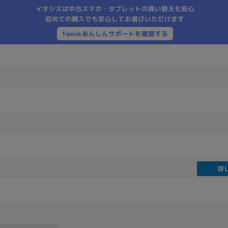
イオシスは中古スマホ・タブレットの買い替えも安心
製造、販売メーカーの絞り込み
初めての購入でも安心してお選びいただけます
Pana
TOSHIBA
Apple
SONY
VAIO
1weekあんしんサポートを確認する
Asus
HP
ドライブ
ドライブの絞り込み
DVD-マルチ
BD-ROM
BD−R
DVDスーパーマルチ
その他
詳
CPU
CPUの絞り込み
Apple M1
Apple M2
ンク
Cランク
Ryzen 9