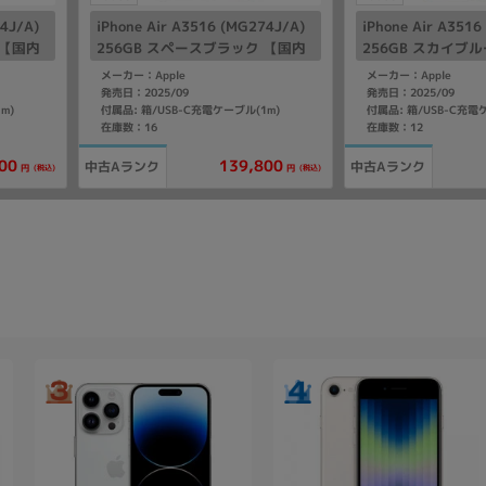
84J/A)
iPhone Air A3516 (MG274J/A)
iPhone Air A351
 【国内
256GB スペースブラック 【国内
256GB スカイブル
版SIMフリー】
Mフリー】
メーカー：Apple
メーカー：Apple
発売日：2025/09
発売日：2025/09
m)
付属品: 箱/USB-C充電ケーブル(1m)
付属品: 箱/USB-C充電
在庫数：16
在庫数：12
00
139,800
中古Aランク
中古Aランク
(税込)
(税込)
円
円