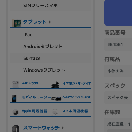
SIMフリースマホ
商品シリーズ名・ブランド名の絞り込み。
Let's note
dynabook
Thinkpad
LAVIE
FMV
macbook
Inspiron
aspire
商品番号
iPad
384581
Androidタブレット
機能・特徴
Surface
付属品
商品の搭載機能による絞り込み
Windowsタブレット
Webカメラ内蔵
本体のみ
スペック
スペック表
ランク
在庫数
商品状態の絞り込み
総在庫数：1
新品/未使用
Aランク
Bラ
未使用
中古
新品