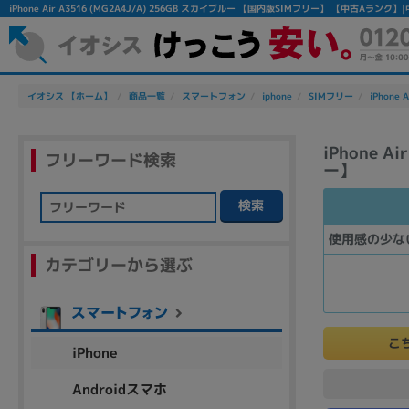
iPhone Air A3516 (MG2A4J/A) 256GB スカイブルー 【国内版SIMフリー】 【中古A
イオシス 【ホーム】
商品一覧
スマートフォン
iphone
SIMフリー
iPhone A
iPhone 
フリーワード検索
ー】
検索
フリーワード
使用感の少な
カテゴリーから選ぶ
除外ワード
人気の検索ワード：
Let's note
EliteBook
MacBook
こ
iPhone
Androidスマホ
シリーズ