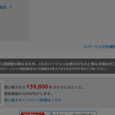
Core i7
Core i5
Core i3
そ
通店
: 1
メモリ
~
omeOS
その他
※ページ上の在庫
モニタサイズ
入荷時期が異なるため、OSのバージョンは表示のものと異なる場合が
~
Sのバージョンや製造番号などの情報はお答えできかねますので予めご了承ください。
139,800
発売日
買い替えなら
がさらにおとくに。
円
買取価格が2000円UPします。
月
年
買い替えキャンペーン詳細はこちら
月
年