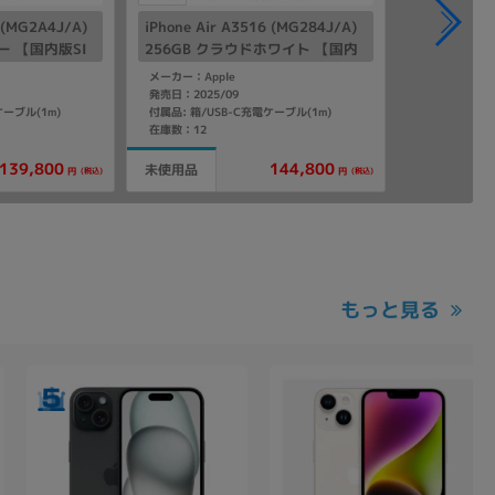
6 (MG2A4J/A)
iPhone Air A3516 (MG284J/A)
ー 【国内版SI
256GB クラウドホワイト 【国内
版SIMフリー】
メーカー：Apple
発売日：2025/09
ケーブル(1m)
付属品: 箱/USB-C充電ケーブル(1m)
在庫数：12
139,800
144,800
未使用品
(税込)
(税込)
円
円
もっと見る