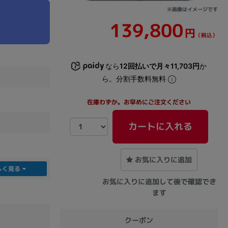
※画像はイメージです
139,800
sonic
FUJITSU
Lenovo
円
（税込）
なら
12回払いで月々11,703円
か
ら。分割手数料無料
在庫わずか。お早めにご注文ください
DVD-ROM
DVD±RW
カートに入れる
お気に入りに追加
しく見る
お気に入りに追加して後で確認でき
ます
Ryzen 7
Ryzen 5
Core i9
クーポン