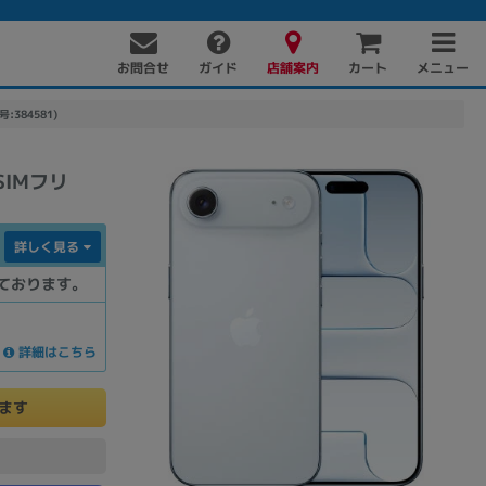
お問合せ
店舗案内
メニュー
ガイド
カート
:384581)
版SIMフリ
詳しく見る
ております。
PC周辺機器
PCパーツ
ソフト
詳細はこちら
けます