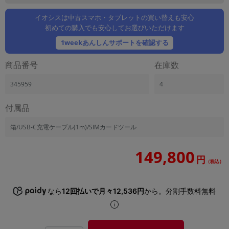
「iPhone」「Xperia」「Galaxy」など
イオシスは中古スマホ・タブレットの買い替えも安心
メーカー
初めての購入でも安心してお選びいただけます
製造、販売メーカーの絞り込み
「Apple」「SONY」「SHARP」など
1weekあんしんサポートを確認する
機能・特徴
商品番号
在庫数
商品の搭載機能による絞り込み
「5G対応」「防水」「ワンセグ」など
345959
4
ドライブ
付属品
ドライブの絞り込み
ランク
箱/USB-C充電ケーブル(1m)/SIMカードツール
商品状態の絞り込み
「新品」「未使用」「中古」など
149,800
円
（税込）
CPU
CPUの絞り込み
なら
12回払いで月々12,536円
から。分割手数料無料
OS
OSの絞り込み
メモリ