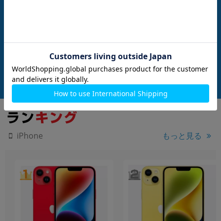
nanoSIM
128GB
nanoSIM
128GB
3289 (MXVH3J/A) 2
iPhone16 Plus A3289 (MXVC3J/A) 12
iPhone16 Plus A32
【国内版SIMフリ
8GB ホワイト 【国内版SIMフリー】
8GB ブラック 【
メーカー：Apple
メーカー：Apple
発売日：2024/09
発売日：2024/09
付属品: 箱/USB-C充電ケーブル(1m)/SIMカードツール
付属品: 箱/USB-C充電ケーブル(1m)/SIMカードツール
在庫数：3
在庫数：2
中古Aランク
中古Bランク
149,800
132,800
(税込)
(税込)
円
円
もっと見る
iPhone