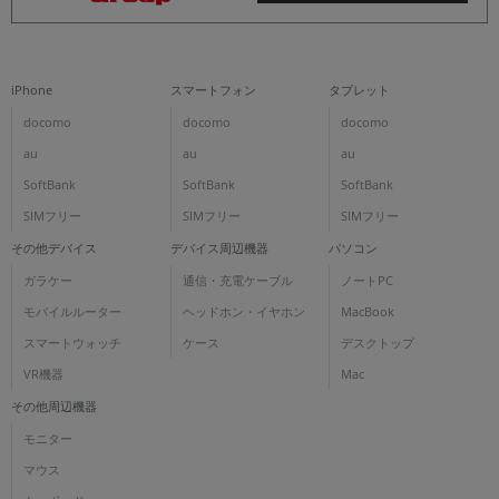
iPhone
スマートフォン
タブレット
docomo
docomo
docomo
au
au
au
SoftBank
SoftBank
SoftBank
SIMフリー
SIMフリー
SIMフリー
その他デバイス
デバイス周辺機器
パソコン
ガラケー
通信・充電ケーブル
ノートPC
モバイルルーター
ヘッドホン・イヤホン
MacBook
スマートウォッチ
ケース
デスクトップ
VR機器
Mac
その他周辺機器
モニター
マウス