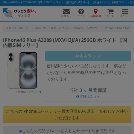
iPhone16 Plus A3289 (MXVH3J/A) 256GB ホワイト 【国内版SIMフリー】 【中古Aランク】|中古スマ
お問合せ
店舗案内
メニュー
ガイド
カート
イオシス 【ホーム】
商品一覧
スマートフォン
iphone
SIMフリー
iPhone16 Plus A3289
iPhone16 Plus A3289 (MXVH3J/A) 256GB ホワイト 【国
内版SIMフリー】
かんたんパソコン検索に切り替える
中古Aランク
使用感の少ない中古品になります。傷など
フリーワード
が少ないため中古商品の中では美品となっ
ております。
除外ワード
当社３ヶ月間保証
人気の検索ワード：
Let's note
EliteBook
MacBook
※画像はイメージです
詳細はこちら
カテゴリー
商品ジャンルの絞り込み
こちらのiPhoneはバッテリー最大容量80%以上！安心してお使い
「スマートフォン」「タブレット」など
いただけます
シリーズ
こちらの商品は1weekあんしんサポート対象商品です
商品シリーズ名・ブランド名の絞り込み。