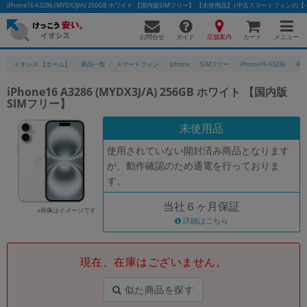
iPhone16 A3286 (MYDX3J/A) 256GB ホワイト 【国内版SIMフリー】 【未使用品】|中古スマートフォン
お問合せ
店舗案内
メニュー
ガイド
カート
イオシス 【ホーム】
商品一覧
スマートフォン
iphone
SIMフリー
iPhone16 A3286
iP
iPhone16 A3286 (MYDX3J/A) 256GB ホワイト 【国内版
SIMフリー】
かんたんパソコン検索に切り替える
未使用品
使用されていない開封済み商品となります
フリーワード
が、動作確認のため通電を行っておりま
す。
除外ワード
当社６ヶ月保証
人気の検索ワード：
Let's note
EliteBook
MacBook
※画像はイメージです
詳細はこちら
カテゴリー
商品ジャンルの絞り込み
「スマートフォン」「タブレット」など
現在、在庫はございません。
シリーズ
似た商品を探す
商品シリーズ名・ブランド名の絞り込み。