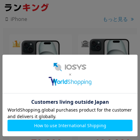
もっと見る
iPhone
iPhone15 A3089
iPhone15 Plus A3093
(MTMH3J/A) 128GB ブラッ
(MU083VC/A) 128GB ブラ
ク 【Rakuten版SIMフリ
ック【カナダ版 SIMフリ
ー】
ー】
128GB
中古Bランク
128GB
新品