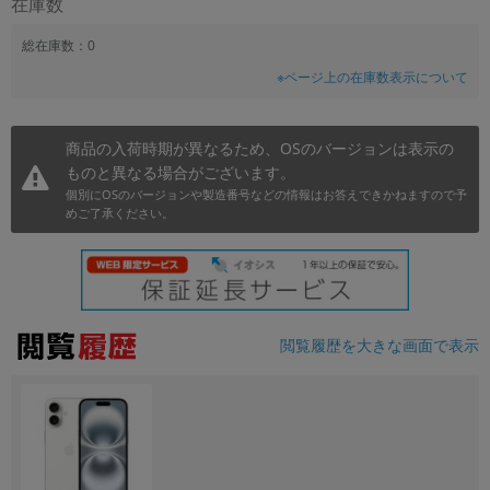
在庫数
~
総在庫数：0
※ページ上の在庫数表示について
容量
~
商品の入荷時期が異なるため、OSのバージョンは表示の
ものと異なる場合がございます。
モニタサイズ
個別にOSのバージョンや製造番号などの情報はお答えできかねますので予
~
めご了承ください。
価格
円 ～
円
閲覧履歴を大きな画面で表示
発売日
月 から
年
月 まで
年