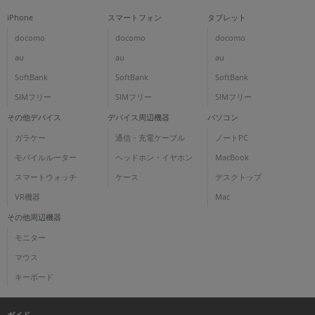
iPhone
スマートフォン
タブレット
docomo
docomo
docomo
au
au
au
SoftBank
SoftBank
SoftBank
SIMフリー
SIMフリー
SIMフリー
その他デバイス
デバイス周辺機器
パソコン
ガラケー
通信・充電ケーブル
ノートPC
モバイルルーター
ヘッドホン・イヤホン
MacBook
スマートウォッチ
ケース
デスクトップ
VR機器
Mac
その他周辺機器
モニター
マウス
キーボード