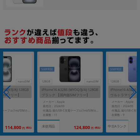
各項目のチェックボックスは「or検索」となります。
ただし機能別のみ「and検索」となります。
SIMFREE
SIMFREE
nanoSIM
128GB
nanoSIM
128GB
(MYDR3J/A) 128GB
iPhone16 A3286 (MYDQ3J/A) 128GB
iPhone16 A3286 (
SIMフリー】
ブラック 【国内版SIMフリー】
ウルトラマリン 【
ー】
メーカー：Apple
メーカー：Apple
発売日：2024/09
発売日：2024/09
付属品: 箱/USB-C充電ケーブル(1m)/SIMカードツール
付属品: 箱/USB-C充電ケーブル(1m)/SIMカードツール
在庫数：11
在庫数：9
中古Aランク
未使用品
114,800
124,800
(税込)
(税込)
円
円