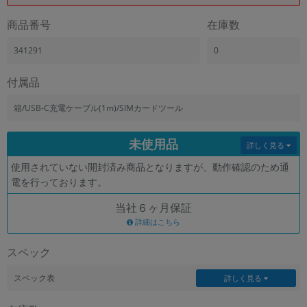
「iPhone」「Xperia」「Galaxy」など
商品番号
在庫数
メーカー
製造、販売メーカーの絞り込み
341291
0
「Apple」「SONY」「SHARP」など
機能・特徴
付属品
商品の搭載機能による絞り込み
「5G対応」「防水」「ワンセグ」など
箱/USB-C充電ケーブル(1m)/SIMカードツール
ドライブ
未使用品
ドライブの絞り込み
詳しく見る
使用されていない開封済み商品となりますが、動作確認のため通
ランク
電を行っております。
商品状態の絞り込み
「新品」「未使用」「中古」など
当社６ヶ月保証
CPU
詳細はこちら
CPUの絞り込み
スペック
OS
OSの絞り込み
スペック表
詳しく見る
メモリ