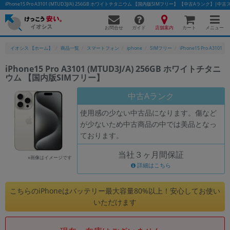
iPhone15 Pro A3101 (MTUD3J/A) 256GB ホワイトチタニウム 【国内版SIMフリー】 【中古Aランク
お問合せ
店舗案内
メニュー
ガイド
カート
イオシス 【ホーム】
商品一覧
スマートフォン
iphone
SIMフリー
iPhone15 Pro A3101
iPhone15 Pro A3101 (MTUD3J/A) 256GB ホワイトチタニ
ウム 【国内版SIMフリー】
かんたんパソコン検索に切り替える
中古Aランク
使用感の少ない中古品になります。傷など
フリーワード
が少ないため中古商品の中では美品となっ
ております。
除外ワード
当社３ヶ月間保証
人気の検索ワード：
Let's note
EliteBook
MacBook
※画像はイメージです
詳細はこちら
カテゴリー
商品ジャンルの絞り込み
こちらのiPhoneはバッテリー最大容量80%以上！安心してお使い
「スマートフォン」「タブレット」など
いただけます
シリーズ
商品シリーズ名・ブランド名の絞り込み。