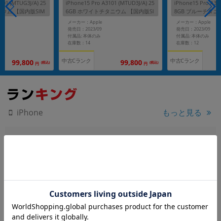
101 (MTUG3J/A) 25
iPhone15 Pro A3101 (MTUD3J/A) 25
iPhone15 Pro A31
ニウム 【国内版SIM
6GB ホワイトチタニウム 【国内版SI
8GB ブルーチタニ
Mフリー】
フリー】
メーカー：Apple
メーカー：Apple
発売日：2023/09
発売日：2023/09
付属品: 本体のみ
付属品: 本体のみ
在庫数：14
在庫数：12
中古Cランク
中古Cランク
99,800
99,800
(税込)
(税込)
円
円
もっと見る
iPhone