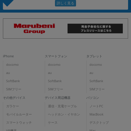
iPhone
スマートフォン
タブレット
docomo
docomo
docomo
au
au
au
SoftBank
SoftBank
SoftBank
SIMフリー
SIMフリー
SIMフリー
その他デバイス
デバイス周辺機器
パソコン
ガラケー
通信・充電ケーブル
ノートPC
モバイルルーター
ヘッドホン・イヤホン
MacBook
スマートウォッチ
ケース
デスクトップ
VR機器
Mac