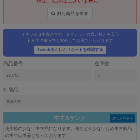
現在、在庫はございません。
「iPhone」「Xperia」「Galaxy」など
メーカー
似た商品を探す
製造、販売メーカーの絞り込み
「Apple」「SONY」「SHARP」など
イオシスは中古スマホ・タブレットの買い替えも安心
機能・特徴
初めての購入でも安心してお選びいただけます
商品の搭載機能による絞り込み
「5G対応」「防水」「ワンセグ」など
1weekあんしんサポートを確認する
ドライブ
商品番号
在庫数
ドライブの絞り込み
293755
0
ランク
商品状態の絞り込み
「新品」「未使用」「中古」など
付属品
CPU
本体のみ
CPUの絞り込み
中古Aランク
OS
詳しく見る
OSの絞り込み
使用感の少ない中古品になります。傷などが少ないため中古商品
の中では美品となっております。
メモリ