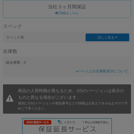
当社３ヶ月間保証
~
詳細はこちら
容量
スペック
~
スペック表
詳しく見る
モニタサイズ
在庫数
~
総在庫数：0
※ページ上の在庫数表示について
価格
円 ～
円
商品の入荷時期が異なるため、OSのバージョンは表示の
ものと異なる場合がございます。
個別にOSのバージョンや製造番号などの情報はお答えできかねますので予
発売日
めご了承ください。
月 から
年
月 まで
年