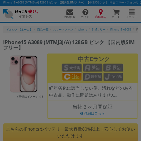
iPhone15 A3089 (MTMJ3J/A) 128GB ピンク 【国内版SIMフリー】 【中古Cランク】|中古スマートフォン
お問合せ
店舗案内
メニュー
ガイド
カート
イオシス 【ホーム】
商品一覧
スマートフォン
iphone
SIMフリー
iPhone15 A3089
iP
iPhone15 A3089 (MTMJ3J/A) 128GB ピンク 【国内版SIM
フリー】
かんたんパソコン検索に切り替える
中古Cランク
フリーワード
除外ワード
経年劣化に該当しない傷、汚れなどのある
中古品。動作に問題はありません。
人気の検索ワード：
Let's note
EliteBook
MacBook
※画像はイメージです
当社３ヶ月間保証
カテゴリー
詳細はこちら
商品ジャンルの絞り込み
「スマートフォン」「タブレット」など
こちらのiPhoneはバッテリー最大容量80%以上！安心してお使い
シリーズ
いただけます
商品シリーズ名・ブランド名の絞り込み。