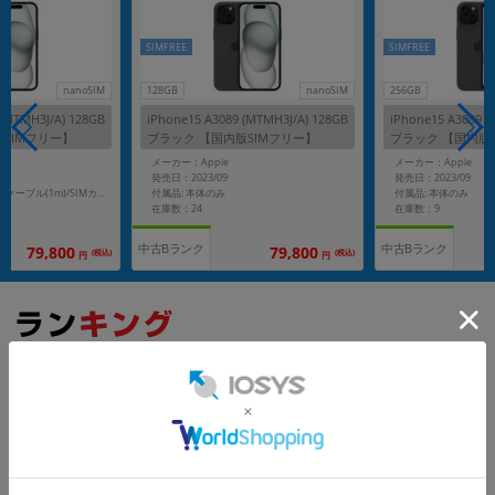
SIMFREE
SIMFREE
nanoSIM
128GB
nanoSIM
256GB
 (MTMH3J/A) 128GB
iPhone15 A3089 (MTMH3J/A) 128GB
iPhone15 A3089 (
SIMフリー】
ブラック 【国内版SIMフリー】
ブラック 【国内版
メーカー：Apple
メーカー：Apple
発売日：2023/09
発売日：2023/09
付属品: 本体のみ
付属品: 本体のみ
付属品: 箱/USB-C充電ケーブル(1m)/SIMカードツール/マニュアル
在庫数：24
在庫数：9
中古Bランク
中古Bランク
79,800
79,800
(税込)
(税込)
円
円
もっと見る
iPhone