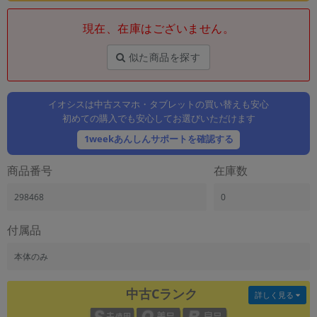
「iPhone」「Xperia」「Galaxy」など
現在、在庫はございません。
メーカー
製造、販売メーカーの絞り込み
「Apple」「SONY」「SHARP」など
似た商品を探す
機能・特徴
商品の搭載機能による絞り込み
イオシスは中古スマホ・タブレットの買い替えも安心
「5G対応」「防水」「ワンセグ」など
初めての購入でも安心してお選びいただけます
ドライブ
1weekあんしんサポートを確認する
ドライブの絞り込み
商品番号
在庫数
ランク
商品状態の絞り込み
298468
0
「新品」「未使用」「中古」など
CPU
付属品
CPUの絞り込み
本体のみ
OS
OSの絞り込み
中古Cランク
詳しく見る
メモリ