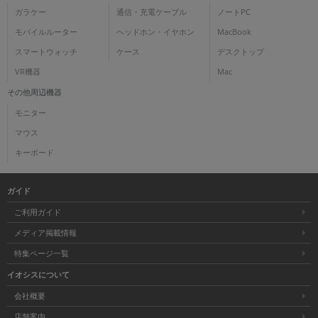
ガラケー
通信・充電ケーブル
ノートPC
モバイルルーター
ヘッドホン・イヤホン
MacBook
スマートウォッチ
ケース
デスクトップ
VR機器
Mac
その他周辺機器
モニター
マウス
キーボード
ガイド
ご利用ガイド
メディア掲載情報
特集ページ一覧
イオシスについて
会社概要
店舗案内