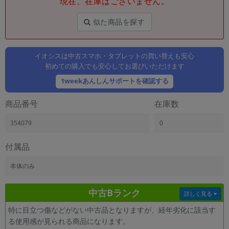
現在、在庫はございません。
「iPhone」「Xperia」「Galaxy」など
メーカー
似た商品を探す
製造、販売メーカーの絞り込み
「Apple」「SONY」「SHARP」など
イオシスは中古スマホ・タブレットの買い替えも安心
機能・特徴
初めての購入でも安心してお選びいただけます
商品の搭載機能による絞り込み
「5G対応」「防水」「ワンセグ」など
1weekあんしんサポートを確認する
ドライブ
商品番号
在庫数
ドライブの絞り込み
354079
0
ランク
商品状態の絞り込み
「新品」「未使用」「中古」など
付属品
CPU
本体のみ
CPUの絞り込み
中古Bランク
OS
詳しく見る
OSの絞り込み
特に目立つ傷などがない中古品となりますが、経年劣化に該当す
る使用感が見られる商品になります。
メモリ