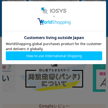
制限▲】iPhone
【SIMロック解除済】docomo iPho
【SIMロック解除済】a
3J/A) 256GB スター
ne8 A1906 (MQ782J/A) 64GB スペー
2402 (MGHN3J/A
ank版SIMフリー】
スグレイ
メーカー：Apple
メーカー：Apple
発売日：2017/09
発売日：2020/10
付属品: 箱/USB電源アダプタ/Lightningケーブル/イヤホン(Lightningコネクタ)/SIMカードツール/マニュアル
在庫数：1
在庫数：1
中古Cランク
中古Bランク
52,800
8,980
(税込)
(税込)
円
円
Google
レビュー