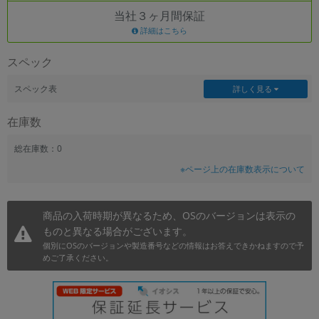
当社３ヶ月間保証
~
詳細はこちら
容量
スペック
~
スペック表
詳しく見る
モニタサイズ
在庫数
~
総在庫数：0
※ページ上の在庫数表示について
価格
円 ～
円
商品の入荷時期が異なるため、OSのバージョンは表示の
ものと異なる場合がございます。
個別にOSのバージョンや製造番号などの情報はお答えできかねますので予
発売日
めご了承ください。
月 から
年
月 まで
年