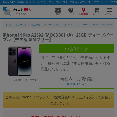
iPhone14 Pro A2892 (MQ0D3CH/A) 128GB ディープパープル【中国版 SIMフリー】 【中古Bランク
お問合せ
店舗案内
メニュー
ガイド
カート
イオシス 【ホーム】
商品一覧
スマートフォン
iphone
SIMフリー
iPhone14 Pro A2892
iPhone14 Pro A2892 (MQ0D3CH/A) 128GB ディープパー
プル【中国版 SIMフリー】
かんたんパソコン検索に切り替える
中古Bランク
特に目立つ傷などがない中古品となります
フリーワード
が、経年劣化に該当する使用感が見られる
商品になります。
除外ワード
当社３ヶ月間保証
人気の検索ワード：
Let's note
EliteBook
MacBook
※画像はイメージです
詳細はこちら
カテゴリー
商品ジャンルの絞り込み
こちらのiPhoneはバッテリー最大容量80%以上！安心してお使い
「スマートフォン」「タブレット」など
いただけます
シリーズ
商品シリーズ名・ブランド名の絞り込み。