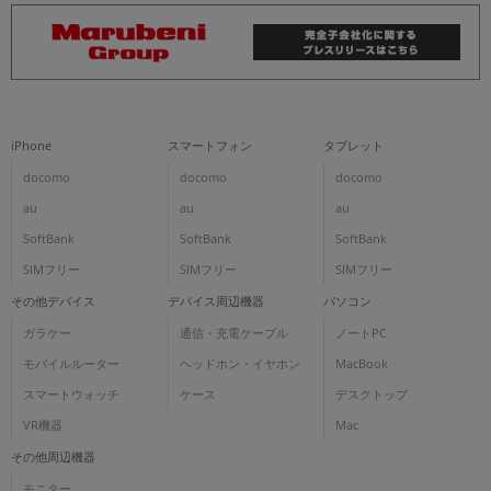
iPhone
スマートフォン
タブレット
docomo
docomo
docomo
au
au
au
SoftBank
SoftBank
SoftBank
SIMフリー
SIMフリー
SIMフリー
その他デバイス
デバイス周辺機器
パソコン
ガラケー
通信・充電ケーブル
ノートPC
モバイルルーター
ヘッドホン・イヤホン
MacBook
スマートウォッチ
ケース
デスクトップ
VR機器
Mac
その他周辺機器
モニター