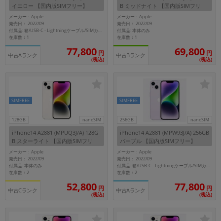
イエロー 【国内版SIMフリー】
B ミッドナイト 【国内版SIMフリ
ー】
メーカー：Apple
メーカー：Apple
メーカー
発売日： 2022/09
発売日： 2022/09
製造、販売メーカーの絞り込み
付属品: 本体のみ
付属品: 箱/USB-C - Lightningケーブル/SIMカードツール/マニュアル
「Apple」「SONY」「SHARP」など
在庫数：1
在庫数：1
77,800
69,800
円
円
機能・特徴
中古Aランク
中古Bランク
(税込)
(税込)
商品の搭載機能による絞り込み
「5G対応」「防水」「ワンセグ」など
ドライブ
SIMFREE
SIMFREE
ドライブの絞り込み
ランク
128GB
nanoSIM
256GB
nanoSIM
商品状態の絞り込み
iPhone14 A2881 (MPUQ3J/A) 128G
iPhone14 A2881 (MPW93J/A) 256GB
「新品」「未使用」「中古」など
B スターライト 【国内版SIMフリ
パープル 【国内版SIMフリー】
ー】
メーカー：Apple
メーカー：Apple
CPU
発売日： 2022/09
発売日： 2022/09
付属品: 本体のみ
付属品: 箱/USB-C - Lightningケーブル/SIMカードツール/マニュアル
CPUの絞り込み
在庫数：2
在庫数：2
52,800
77,800
OS
円
円
中古Cランク
中古Aランク
(税込)
(税込)
OSの絞り込み
メモリ