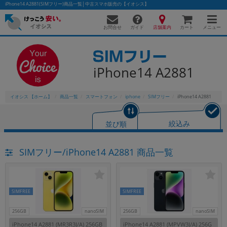
iPhone14 A2881(SIMフリー)商品一覧│中古スマホ販売の【イオシス】
お問合せ
店舗案内
メニュー
ガイド
カート
iPhone14 A2881
かんたんパソコン検索に切り替える
イオシス 【ホーム】
商品一覧
スマートフォン
iphone
SIMフリー
iPhone14 A2881
フリーワード
並び順
絞込み
除外ワード
SIMフリー/iPhone14 A2881 商品一覧
人気の検索ワード：
Let's note
EliteBook
MacBook
カテゴリー
商品ジャンルの絞り込み
「スマートフォン」「タブレット」など
SIMFREE
SIMFREE
シリーズ
256GB
nanoSIM
256GB
nanoSIM
商品シリーズ名・ブランド名の絞り込み。
iPhone14 A2881 (MR3R3J/A) 256GB
iPhone14 A2881 (MPVW3J/A) 256G
「iPhone」「Xperia」「Galaxy」など