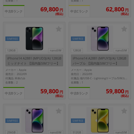
在庫数：1
在庫数：1
69,800
62,800
円
円
各項目のチェックボックスは「or検索」となります。
中古Bランク
中古Cランク
(税込)
(税込)
ただし機能別のみ「and検索」となります。
SIMFREE
SIMFREE
128GB
nanoSIM
128GB
nanoSIM
iPhone14 A2881 (MPUD3J/A) 128GB
iPhone14 A2881 (MPUY3J/A) 128GB
ミッドナイト 【国内版SIMフリー】
パープル 【国内版SIMフリー】
メーカー：Apple
メーカー：Apple
発売日： 2022/09
発売日： 2022/09
付属品: 本体のみ
付属品: 箱/USB-C - Lightningケーブル/SIMカードツール/マニュアル
在庫数：2
在庫数：1
59,800
59,800
円
円
中古Bランク
中古Bランク
(税込)
(税込)
SIMFREE
SIMFREE
256GB
nanoSIM
512GB
nanoSIM