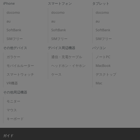
iPhone
スマートフォン
タブレット
docomo
docomo
docomo
au
au
au
SoftBank
SoftBank
SoftBank
SIMフリー
SIMフリー
SIMフリー
その他デバイス
デバイス周辺機器
パソコン
ガラケー
通信・充電ケーブル
ノートPC
モバイルルーター
ヘッドホン・イヤホン
MacBook
スマートウォッチ
ケース
デスクトップ
VR機器
Mac
その他周辺機器
モニター
マウス
キーボード
ガイド