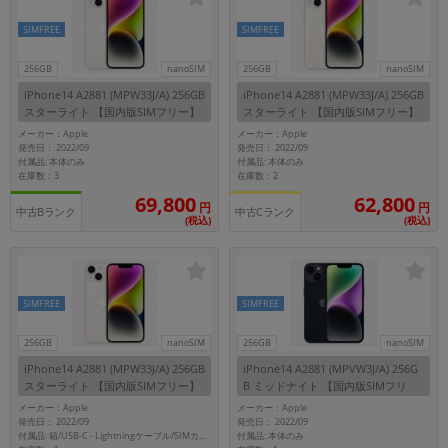
~
SIMFREE
SIMFREE
容量
256GB
nanoSIM
256GB
nanoSIM
iPhone14 A2881 (MPW33J/A) 256GB
iPhone14 A2881 (MPW33J/A) 256GB
~
スターライト 【国内版SIMフリー】
スターライト 【国内版SIMフリー】
メーカー：Apple
メーカー：Apple
発売日： 2022/09
発売日： 2022/09
モニタサイズ
付属品: 本体のみ
付属品: 本体のみ
在庫数：3
在庫数：2
~
69,800
62,800
円
円
中古Bランク
中古Cランク
(税込)
(税込)
価格
円 ～
円
SIMFREE
SIMFREE
256GB
nanoSIM
256GB
nanoSIM
発売日
iPhone14 A2881 (MPW33J/A) 256GB
iPhone14 A2881 (MPVW3J/A) 256G
スターライト 【国内版SIMフリー】
B ミッドナイト 【国内版SIMフリ
月 から
年
ー】
メーカー：Apple
メーカー：Apple
発売日： 2022/09
発売日： 2022/09
月 まで
年
付属品: 本体のみ
付属品: 箱/USB-C - Lightningケーブル/SIMカードツール/マニュアル