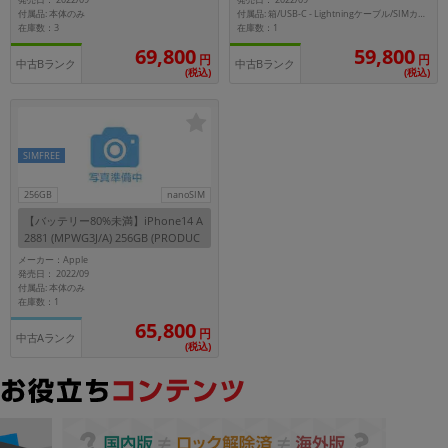
発売日： 2022/09
発売日： 2022/09
付属品: 本体のみ
付属品: 箱/USB-C - Lightningケーブル/SIMカードツール/マニュアル
在庫数：3
在庫数：1
69,800
59,800
円
円
中古Bランク
中古Bランク
(税込)
(税込)
SIMFREE
256GB
nanoSIM
【バッテリー80%未満】iPhone14 A
2881 (MPWG3J/A) 256GB (PRODUC
T)RED 【国内版SIMフリー】
メーカー：Apple
発売日： 2022/09
付属品: 本体のみ
在庫数：1
65,800
円
中古Aランク
(税込)