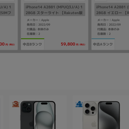
J/A) 1
iPhone14 A2881 (MPUQ3J/A) 1
iPhone14 A2881 
版SIMフ
28GB スターライト 【Rakuten版
28GB イエロー 【R
SIMフリー】
フリー】
メーカー：Apple
メーカー：Apple
発売日：2022/09
発売日：2022/09
付属品: 本体のみ
付属品: 本体のみ
在庫数：2
在庫数：2
00
59,800
中古Bランク
中古Aランク
(税込)
(税込)
円
円