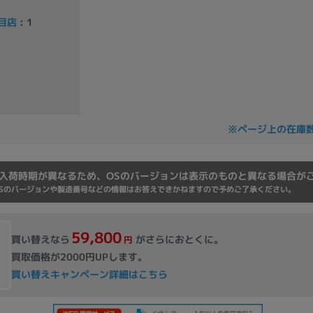
Core i7
Core i5
Core i3
そ
目店
: 1
メモリ
~
omeOS
その他
※ページ上の在庫
モニタサイズ
入荷時期が異なるため、OSのバージョンは表示のものと異なる場合が
~
Sのバージョンや製造番号などの情報はお答えできかねますので予めご了承ください。
59,800
発売日
買い替えなら
がさらにおとくに。
円
買取価格が2000円UPします。
月
年
買い替えキャンペーン詳細はこちら
月
年