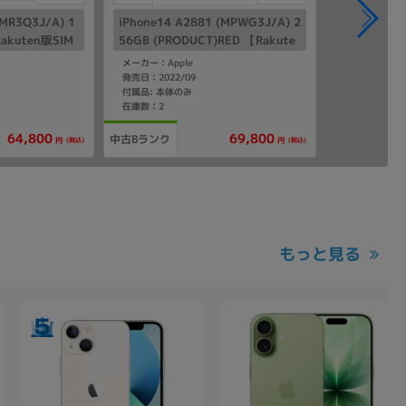
(MR3Q3J/A) 1
iPhone14 A2881 (MPWG3J/A) 2
akuten版SIM
56GB (PRODUCT)RED 【Rakute
n版SIMフリー】
メーカー：Apple
発売日：2022/09
付属品: 本体のみ
在庫数：2
64,800
69,800
中古Bランク
(税込)
(税込)
円
円
もっと見る