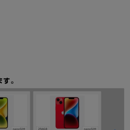
nanoSIM
256GB
nanoSIM