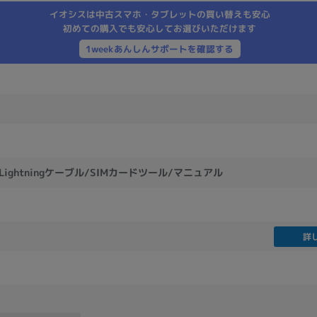
製造、販売メーカーの絞り込み
イオシスは中古スマホ・タブレットの買い替えも安心
初めての購入でも安心してお選びいただけます
Pana
TOSHIBA
Apple
SONY
VAIO
1weekあんしんサポートを確認する
Asus
HP
ドライブ
ドライブの絞り込み
DVD-マルチ
BD-ROM
BD−R
- Lightningケーブル/SIMカードツール/マニュアル
DVDスーパーマルチ
その他
詳
CPU
CPUの絞り込み
Apple M1
Apple M2
ンク
Cランク
Ryzen 9