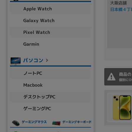
大阪店舗
アウトレット
Apple Watch
日本橋４丁
Galaxy Watch
Pixel Watch
OS
OSの絞り込み
Garmin
Chr
Win 11
Win 10
MacOS
Win 7
Win 8
容量
ノートPC
商品の
~
個別にO
Macbook
デスクトップPC
価格
ゲーミングPC
円 ～
円