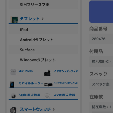
SIMフリースマホ
商品シリーズ名・ブランド名の絞り込み。
Let's note
dynabook
Thinkpad
LAVIE
FMV
macbook
Inspiron
aspire
商品番号
iPad
280476
Androidタブレット
機能・特徴
Surface
付属品
商品の搭載機能による絞り込み
Windowsタブレット
Webカメラ内蔵
箱/USB-C 
スペック
スペック表
ランク
在庫数
商品状態の絞り込み
総在庫数：1
新品/未使用
Aランク
Bラ
未使用
中古
新品