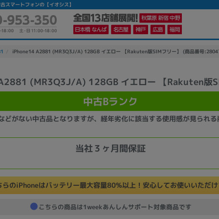
ランク】|中古スマートフォンの【イオシス】
81
iPhone14 A2881 (MR3Q3J/A) 128GB イエロー 【Rakuten版SIMフリー】 (商品番号:2804
4 A2881 (MR3Q3J/A) 128GB イエロー 【Rakuten
かんたんパソコン検索に切り替える
中古Bランク
などがない中古品となりますが、経年劣化に該当する使用感が見られる
カテゴリー
商品ジャンルの絞り込み
当社３ヶ月間保証
ノートPC
デスクPC
モニター
ちらのiPhoneはバッテリー最大容量80%以上！安心してお使いいただ
こちらの商品は1weekあんしんサポート対象商品です
メーカー