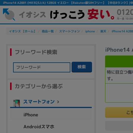
iPhone14 A2881 (MR3Q3J/A) 128GB イエロー 【Rakuten版SIMフリー】 【中古B
イオシス 【ホーム】
商品一覧
スマートフォン
iphone
楽天
iPhone14 A28
iPhone1
フリーワード検索
検索
特に目立つ傷
フリーワード
す。
カテゴリーから選ぶ
除外ワード
人気の検索ワード：
Let's note
EliteBook
MacBook
こ
iPhone
Androidスマホ
シリーズ