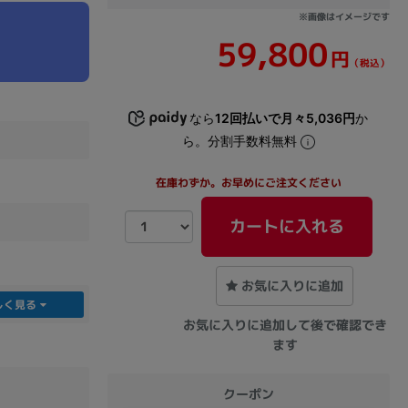
※画像はイメージです
59,800
sonic
FUJITSU
Lenovo
円
（税込）
なら
12回払いで月々5,036円
か
ら。分割手数料無料
在庫わずか。お早めにご注文ください
DVD-ROM
DVD±RW
カートに入れる
お気に入りに追加
しく見る
お気に入りに追加して後で確認でき
ます
Ryzen 7
Ryzen 5
Core i9
クーポン