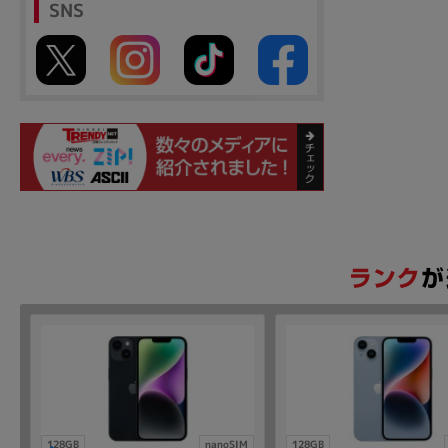
SNS
128GB
nanoSIM
128GB